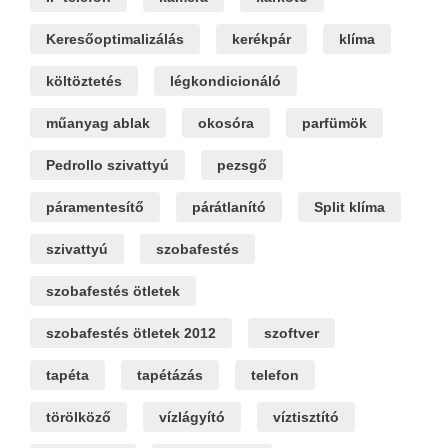
Keresőoptimalizálás
kerékpár
klíma
költöztetés
légkondicionáló
műanyag ablak
okosóra
parfümök
Pedrollo szivattyú
pezsgő
páramentesítő
párátlanító
Split klíma
szivattyú
szobafestés
szobafestés ötletek
szobafestés ötletek 2012
szoftver
tapéta
tapétázás
telefon
törölköző
vízlágyító
víztisztító