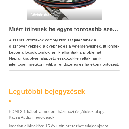
Webáruház
Miért töltenek be egyre fontosabb szerepet a locsolótömlők?
A száraz időszakok komoly kihívást jelentenek a
dísznövényeknek, a gyepnek és a veteményesnek, itt jönnek
képbe a locsolótömlők, amik elhárítják a problémát.
Napjainkra olyan alapvető eszközökké váltak, amik
jelentősen megkönnyítik a rendszeres és hatékony öntözést.
A megfelelő vízellátás nemcsak a növények fejlődésére van
kedvező hatással, hanem hozzájárul a kert esztétikus …
Legutóbbi bejegyzések
HDMI 2.1 kábel: a modern házimozi és játékok alapja –
Kácsa Audió megoldások
Ingatlan elbirtoklás: 15 év után szerezhet tulajdonjogot –