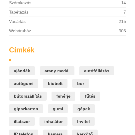
Szórakozás
14
Tapétázás
7
Vásárlás
215
Webáruház
303
Címkék
ajándék
arany medál
autófóliázás
autógumi
biobolt
bor
bútorszállítás
fehérje
fűtés
gipszkarton
gumi
gépek
illatszer
inhalátor
Invitel
IP telefon
kamera
karkötő