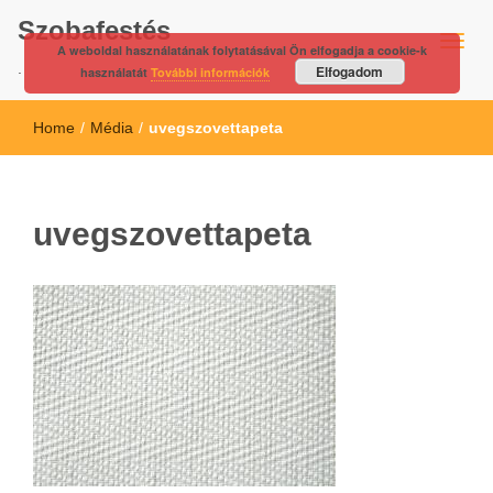
Szobafestés
A weboldal használatának folytatásával Ön elfogadja a cookie-k
.
Elfogadom
használatát
További információk
Home
/
Média
/
uvegszovettapeta
uvegszovettapeta