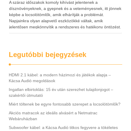
A száraz időszakok komoly kihívást jelentenek a
dísznövényeknek, a gyepnek és a veteményesnek, itt jönnek
képbe a locsolótömlők, amik elhárítják a problémát.
Napjainkra olyan alapvető eszközökké váltak, amik
jelentősen megkönnyítik a rendszeres és hatékony öntözést.
A megfelelő vízellátás nemcsak a növények fejlődésére van
kedvező hatással, hanem hozzájárul a kert esztétikus …
Legutóbbi bejegyzések
HDMI 2.1 kábel: a modern házimozi és játékok alapja –
Kácsa Audió megoldások
Ingatlan elbirtoklás: 15 év után szerezhet tulajdonjogot –
szakértői útmutató
Miért töltenek be egyre fontosabb szerepet a locsolótömlők?
Akciós matracok az ideális alvásért a Netmatrac
Webáruházban
Subwoofer kábel: a Kácsa Audió titkos fegyvere a tökéletes