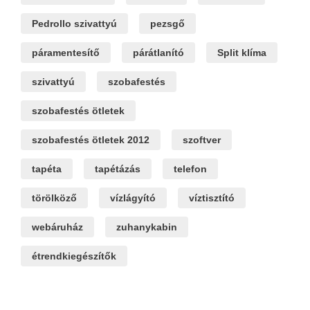
Pedrollo szivattyú
pezsgő
páramentesítő
párátlanító
Split klíma
szivattyú
szobafestés
szobafestés ötletek
szobafestés ötletek 2012
szoftver
tapéta
tapétázás
telefon
törölköző
vízlágyító
víztisztító
webáruház
zuhanykabin
étrendkiegészítők