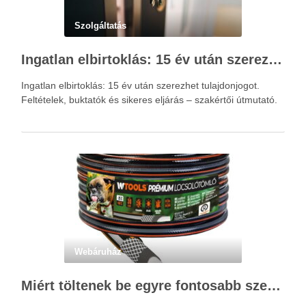
Szolgáltatás
Ingatlan elbirtoklás: 15 év után szerezhet tulajdonjogot – szakértői útmutató
Ingatlan elbirtoklás: 15 év után szerezhet tulajdonjogot.
Feltételek, buktatók és sikeres eljárás – szakértői útmutató.
Webáruház
Miért töltenek be egyre fontosabb szerepet a locsolótömlők?