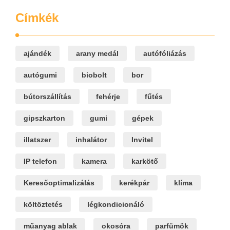
Címkék
ajándék
arany medál
autófóliázás
autógumi
biobolt
bor
bútorszállítás
fehérje
fűtés
gipszkarton
gumi
gépek
illatszer
inhalátor
Invitel
IP telefon
kamera
karkötő
Keresőoptimalizálás
kerékpár
klíma
költöztetés
légkondicionáló
műanyag ablak
okosóra
parfümök