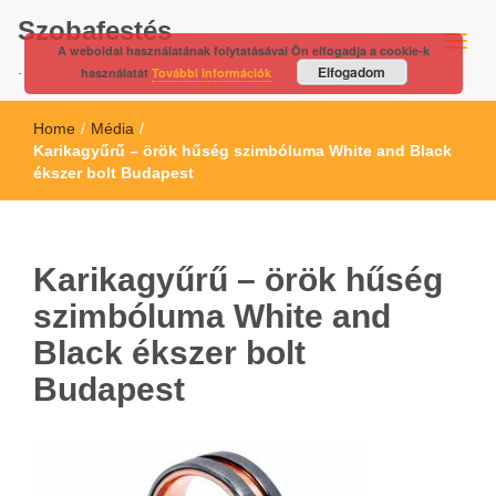
Szobafestés
A weboldal használatának folytatásával Ön elfogadja a cookie-k
.
Elfogadom
használatát
További információk
Home
/
Média
/
Karikagyűrű – örök hűség szimbóluma White and Black
ékszer bolt Budapest
Karikagyűrű – örök hűség
szimbóluma White and
Black ékszer bolt
Budapest