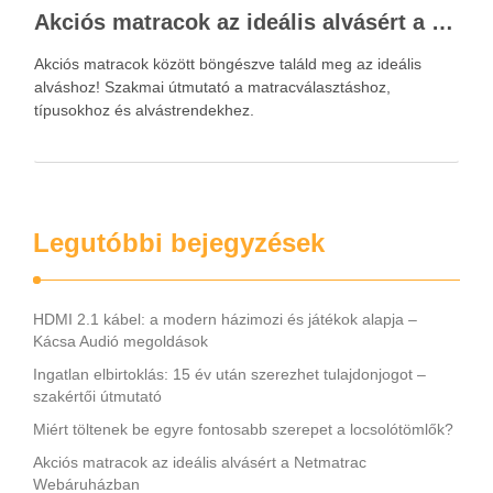
Akciós matracok az ideális alvásért a Netmatrac Webáruházban
Akciós matracok között böngészve találd meg az ideális
alváshoz! Szakmai útmutató a matracválasztáshoz,
típusokhoz és alvástrendekhez.
Legutóbbi bejegyzések
HDMI 2.1 kábel: a modern házimozi és játékok alapja –
Kácsa Audió megoldások
Ingatlan elbirtoklás: 15 év után szerezhet tulajdonjogot –
szakértői útmutató
Miért töltenek be egyre fontosabb szerepet a locsolótömlők?
Akciós matracok az ideális alvásért a Netmatrac
Webáruházban