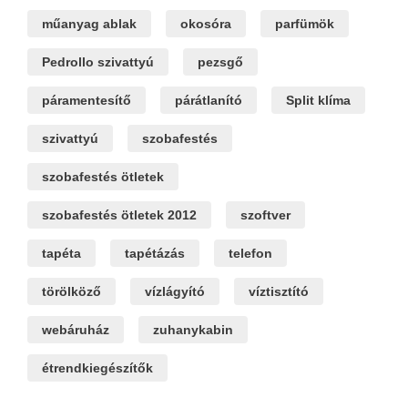
műanyag ablak
okosóra
parfümök
Pedrollo szivattyú
pezsgő
páramentesítő
párátlanító
Split klíma
szivattyú
szobafestés
szobafestés ötletek
szobafestés ötletek 2012
szoftver
tapéta
tapétázás
telefon
törölköző
vízlágyító
víztisztító
webáruház
zuhanykabin
étrendkiegészítők