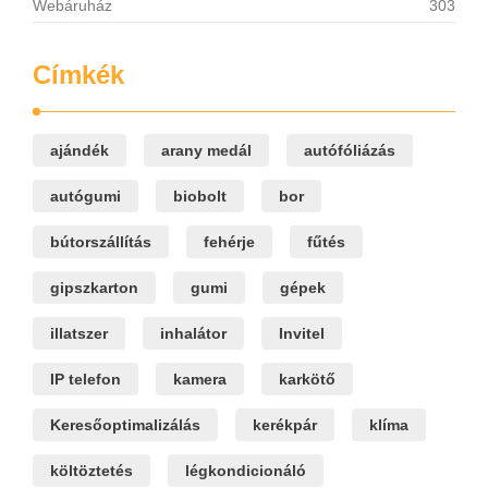
Webáruház
303
Címkék
ajándék
arany medál
autófóliázás
autógumi
biobolt
bor
bútorszállítás
fehérje
fűtés
gipszkarton
gumi
gépek
illatszer
inhalátor
Invitel
IP telefon
kamera
karkötő
Keresőoptimalizálás
kerékpár
klíma
költöztetés
légkondicionáló