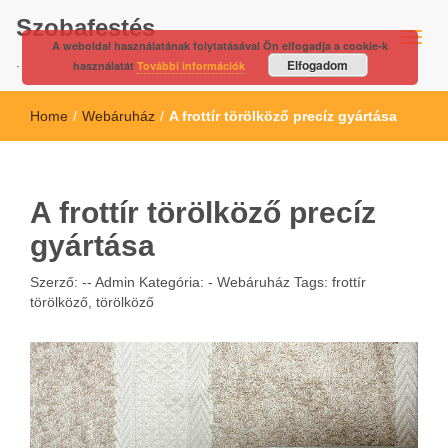
Szobafestés
A weboldal használatának folytatásával Ön elfogadja a cookie-k
.
Elfogadom
használatát
További információk
Home
/
Webáruház
/
A frottír törölköző precíz gyártása
A frottír törölköző precíz
gyártása
Szerző: --
Admin
Kategória: -
Webáruház
Tags:
frottír
törölköző
,
törölköző