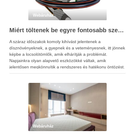
Webáruház
Miért töltenek be egyre fontosabb szerepet a locsolótömlők?
A száraz időszakok komoly kihívást jelentenek a
dísznövényeknek, a gyepnek és a veteményesnek, itt jönnek
képbe a locsolótömlők, amik elhárítják a problémát.
Napjainkra olyan alapvető eszközökké váltak, amik
jelentősen megkönnyítik a rendszeres és hatékony öntözést.
A megfelelő vízellátás nemcsak a növények fejlődésére van
kedvező hatással, hanem hozzájárul a kert esztétikus …
Webáruház