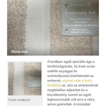
Webáruház
A textilipar egyik speciális ága a
törölközőgyártás. Az évek során
sokféle anyaggal és
szövéstípussal kísérleteztek az
emberek,
viszont csak a frottír
törölköző
az, ami az elvárásoknak
megfelelően teljesített és a
közvélemény szerint az egyik
leghasznosabb volt arra a célra,
Frottír törölköző
amire gyártották. A műszálak