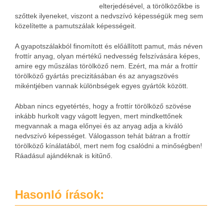
elterjedésével, a törölközőkbe is
szőttek ilyeneket, viszont a nedvszívó képességük meg sem
közelítette a pamutszálak képességeit.
A gyapotszálakból finomított és előállított pamut, más néven
frottír anyag, olyan mértékű nedvesség felszívására képes,
amire egy műszálas törölköző nem. Ezért, ma már a frottír
törölköző gyártás precizitásában és az anyagszövés
mikéntjében vannak különbségek egyes gyártók között.
Abban nincs egyetértés, hogy a frottír törölköző szövése
inkább hurkolt vagy vágott legyen, mert mindkettőnek
megvannak a maga előnyei és az anyag adja a kiváló
nedvszívó képességet. Válogasson tehát bátran a frottír
törölköző kínálatából, mert nem fog csalódni a minőségben!
Ráadásul ajándéknak is kitűnő.
Hasonló írások: