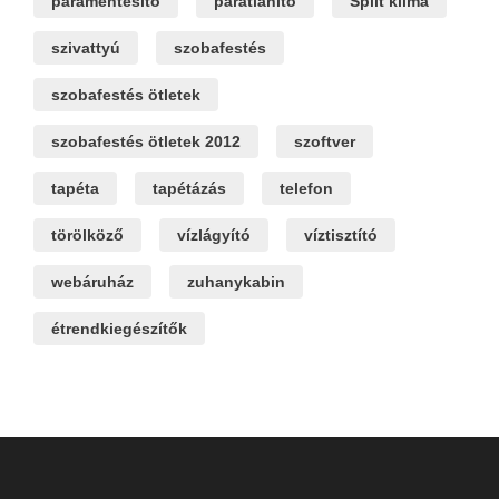
páramentesítő
párátlanító
Split klíma
szivattyú
szobafestés
szobafestés ötletek
szobafestés ötletek 2012
szoftver
tapéta
tapétázás
telefon
törölköző
vízlágyító
víztisztító
webáruház
zuhanykabin
étrendkiegészítők