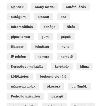
ajándék
arany medál
autófóliázás
autógumi
biobolt
bor
bútorszállítás
fehérje
fűtés
gipszkarton
gumi
gépek
illatszer
inhalátor
Invitel
IP telefon
kamera
karkötő
Keresőoptimalizálás
kerékpár
klíma
költöztetés
légkondicionáló
műanyag ablak
okosóra
parfümök
Pedrollo szivattyú
pezsgő