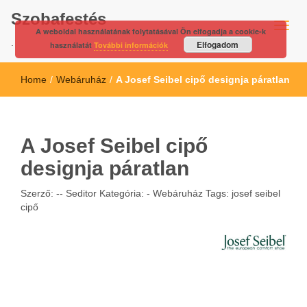
Szobafestés
A weboldal használatának folytatásával Ön elfogadja a cookie-k
.
Elfogadom
használatát
További információk
Home
/
Webáruház
/
A Josef Seibel cipő designja páratlan
A Josef Seibel cipő
designja páratlan
Szerző: --
Seditor
Kategória: -
Webáruház
Tags:
josef seibel
cipő