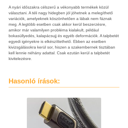
A nyári időszakra célszerű a vékonyabb termékek közül
választani. A téli nagy hidegben jól jöhetnek a melegíthető
variációk, amelyeknek köszönhetően a lábak nem fáznak
meg. A legtöbb esetben csak akkor kerül beszerzésre,
amikor már valamilyen probléma kialakult, például
bokasüllyedés, kalapácsujj és egyéb deformációk. A talpbetét
egyedi igényekre is elkészíttethető. Ebben az esetben
kivizsgálásokra kerül sor, hiszen a szakembernek tisztában
kell lennie néhány adattal. Csak ezután kerül a talpbetét
kivitelezésre.
Hasonló írások: