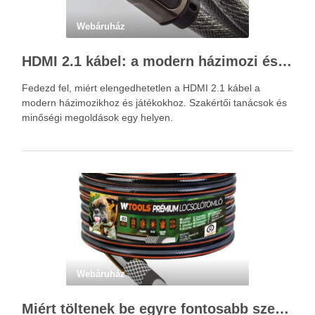
Webáruház
HDMI 2.1 kábel: a modern házimozi és játékok alapja – Kácsa Audió megoldások
Fedezd fel, miért elengedhetetlen a HDMI 2.1 kábel a
modern házimozikhoz és játékokhoz. Szakértői tanácsok és
minőségi megoldások egy helyen.
Webáruház
Miért töltenek be egyre fontosabb szerepet a locsolótömlők?