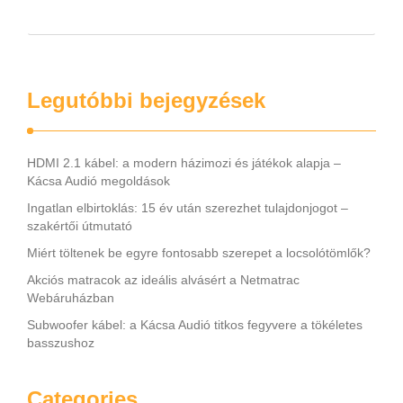
Legutóbbi bejegyzések
HDMI 2.1 kábel: a modern házimozi és játékok alapja –
Kácsa Audió megoldások
Ingatlan elbirtoklás: 15 év után szerezhet tulajdonjogot –
szakértői útmutató
Miért töltenek be egyre fontosabb szerepet a locsolótömlők?
Akciós matracok az ideális alvásért a Netmatrac
Webáruházban
Subwoofer kábel: a Kácsa Audió titkos fegyvere a tökéletes
basszushoz
Categories