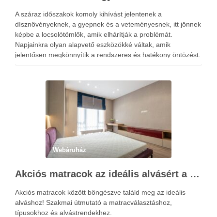
A száraz időszakok komoly kihívást jelentenek a
dísznövényeknek, a gyepnek és a veteményesnek, itt jönnek
képbe a locsolótömlők, amik elhárítják a problémát.
Napjainkra olyan alapvető eszközökké váltak, amik
jelentősen megkönnyítik a rendszeres és hatékony öntözést.
A megfelelő vízellátás nemcsak a növények fejlődésére van
kedvező hatással, hanem hozzájárul a kert esztétikus …
Webáruház
Akciós matracok az ideális alvásért a Netmatrac Webáruházban
Akciós matracok között böngészve találd meg az ideális
alváshoz! Szakmai útmutató a matracválasztáshoz,
típusokhoz és alvástrendekhez.