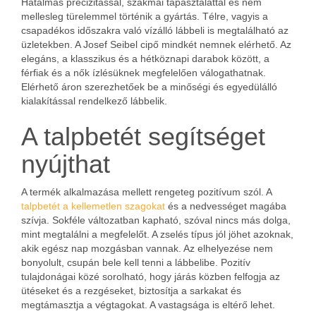
Hatalmas precizitással, szakmai tapasztalattal és nem
mellesleg türelemmel történik a gyártás. Télre, vagyis a
csapadékos időszakra való vízálló lábbeli is megtalálható az
üzletekben. A Josef Seibel cipő mindkét nemnek elérhető. Az
elegáns, a klasszikus és a hétköznapi darabok között, a
férfiak és a nők ízlésüknek megfelelően válogathatnak.
Elérhető áron szerezhetőek be a minőségi és egyedülálló
kialakítással rendelkező lábbelik.
A talpbetét segítséget
nyújthat
A termék alkalmazása mellett rengeteg pozitívum szól. A
talpbetét a kellemetlen szagokat
és a nedvességet magába
szívja. Sokféle változatban kapható, szóval nincs más dolga,
mint megtalálni a megfelelőt. A zselés típus jól jöhet azoknak,
akik egész nap mozgásban vannak. Az elhelyezése nem
bonyolult, csupán bele kell tenni a lábbelibe. Pozitív
tulajdonágai közé sorolható, hogy járás közben felfogja az
ütéseket és a rezgéseket, biztosítja a sarkakat és
megtámasztja a végtagokat. A vastagsága is eltérő lehet.