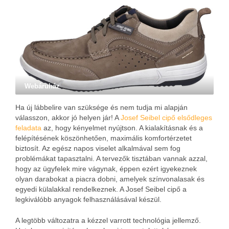
Webáruház
Ha új lábbelire van szüksége és nem tudja mi alapján
válasszon, akkor jó helyen jár! A
Josef Seibel cipő elsődleges
feladata
az, hogy kényelmet nyújtson. A kialakításnak és a
felépítésének köszönhetően, maximális komfortérzetet
biztosít. Az egész napos viselet alkalmával sem fog
problémákat tapasztalni. A tervezők tisztában vannak azzal,
hogy az ügyfelek mire vágynak, éppen ezért igyekeznek
olyan darabokat a piacra dobni, amelyek színvonalasak és
egyedi külalakkal rendelkeznek. A Josef Seibel cipő a
legkiválóbb anyagok felhasználásával készül.
A legtöbb változatra a kézzel varrott technológia jellemző.