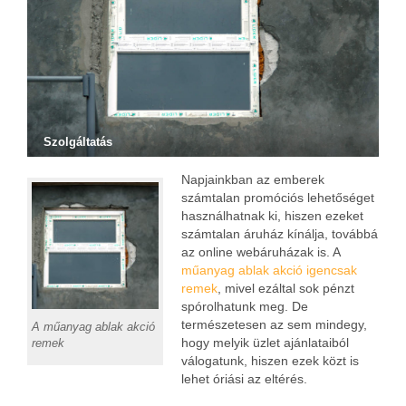
Szolgáltatás
Napjainkban az emberek
számtalan promóciós lehetőséget
használhatnak ki, hiszen ezeket
számtalan áruház kínálja, továbbá
az online webáruházak is. A
műanyag ablak akció igencsak
remek
, mivel ezáltal sok pénzt
spórolhatunk meg. De
természetesen az sem mindegy,
A műanyag ablak akció
hogy melyik üzlet ajánlataiból
remek
válogatunk, hiszen ezek közt is
lehet óriási az eltérés.