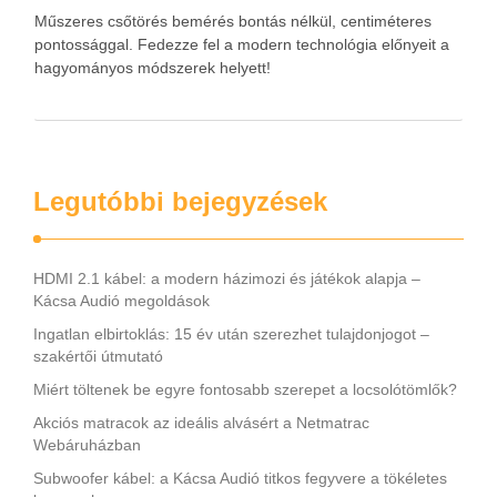
Műszeres csőtörés bemérés bontás nélkül, centiméteres
pontossággal. Fedezze fel a modern technológia előnyeit a
hagyományos módszerek helyett!
Legutóbbi bejegyzések
HDMI 2.1 kábel: a modern házimozi és játékok alapja –
Kácsa Audió megoldások
Ingatlan elbirtoklás: 15 év után szerezhet tulajdonjogot –
szakértői útmutató
Miért töltenek be egyre fontosabb szerepet a locsolótömlők?
Akciós matracok az ideális alvásért a Netmatrac
Webáruházban
Subwoofer kábel: a Kácsa Audió titkos fegyvere a tökéletes