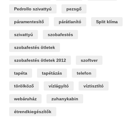
Pedrollo szivattyú
pezsgő
páramentesítő
párátlanító
Split klíma
szivattyú
szobafestés
szobafestés ötletek
szobafestés ötletek 2012
szoftver
tapéta
tapétázás
telefon
törölköző
vízlágyító
víztisztító
webáruház
zuhanykabin
étrendkiegészítők