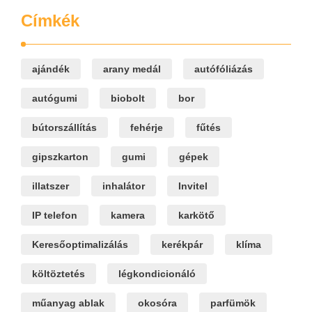
Címkék
ajándék
arany medál
autófóliázás
autógumi
biobolt
bor
bútorszállítás
fehérje
fűtés
gipszkarton
gumi
gépek
illatszer
inhalátor
Invitel
IP telefon
kamera
karkötő
Keresőoptimalizálás
kerékpár
klíma
költöztetés
légkondicionáló
műanyag ablak
okosóra
parfümök