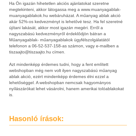
Ha Ön igazán hihetetlen akciós ajánlatokat szeretne
megtekinteni, akkor látogassa meg a www.muanyagablak-
muanyagablakok.hu webáruházat. A műanyag ablak akció
akár 52%-os kedvezményt is lehetővé tesz. Ha fel szeretné
újítani lakását, akkor most igazán megéri. Erről a
nagyszabású kedvezményről érdeklődjön bátran a
Műanyagablak- műanyagablakok ügyfélszolgálatától
telefonon a 06-52-537-158-as számon, vagy e-mailben a
tiszaajto@tiszaajto.hu
címen.
Azt mindenképp érdemes tudni, hogy a fent említett
webshopban még nem volt ilyen nagyszabású műanyag
ablak akció, ezért mindenképp érdemes élni ezzel a
lehetőséggel. A webshopban nemcsak hagyományos
nyílászárókat lehet vásárolni, hanem amerikai tolóablakokat
is.
Hasonló írások: