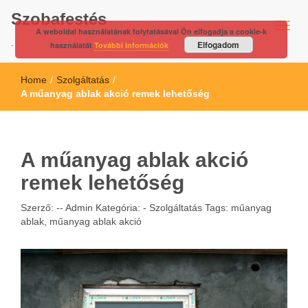
Szobafestés
A weboldal használatának folytatásával Ön elfogadja a cookie-k
.
Elfogadom
használatát
További információk
Home
/
Szolgáltatás
/
A műanyag ablak akció remek lehetőség
A műanyag ablak akció
remek lehetőség
Szerző: --
Admin
Kategória: -
Szolgáltatás
Tags:
műanyag
ablak
,
műanyag ablak akció