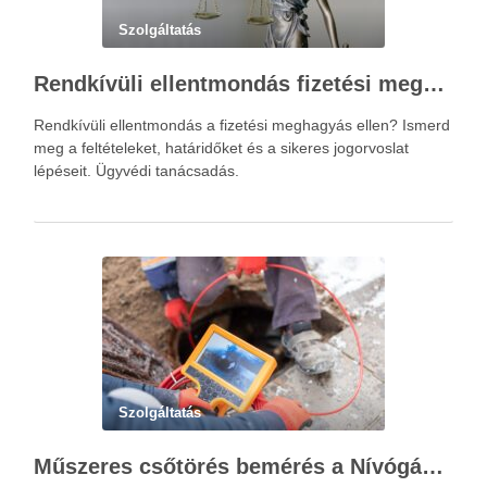
Szolgáltatás
Rendkívüli ellentmondás fizetési meghagyás ellen – Újváry Zsolt Ügyvédi Iroda
Rendkívüli ellentmondás a fizetési meghagyás ellen? Ismerd
meg a feltételeket, határidőket és a sikeres jogorvoslat
lépéseit. Ügyvédi tanácsadás.
Szolgáltatás
Műszeres csőtörés bemérés a Nívógáz Hungária Kft.-vel