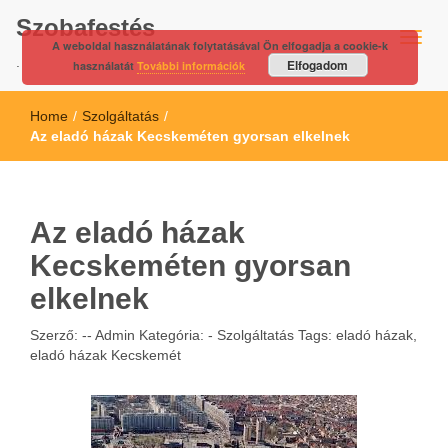
Szobafestés
A weboldal használatának folytatásával Ön elfogadja a cookie-k
.
Elfogadom
használatát
További információk
Home
/
Szolgáltatás
/
Az eladó házak Kecskeméten gyorsan elkelnek
Az eladó házak
Kecskeméten gyorsan
elkelnek
Szerző: --
Admin
Kategória: -
Szolgáltatás
Tags:
eladó házak
,
eladó házak Kecskemét