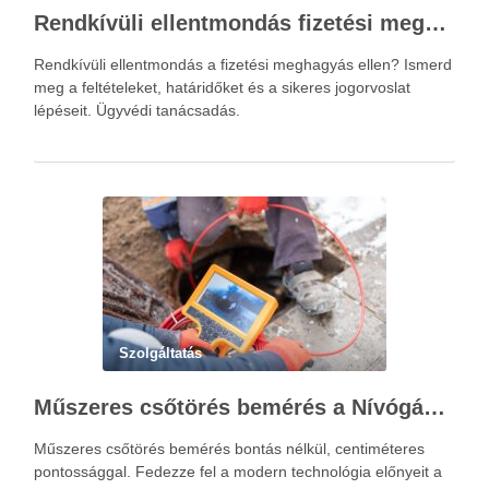
Rendkívüli ellentmondás fizetési meghagyás ellen – Újváry Zsolt Ügyvédi Iroda
Rendkívüli ellentmondás a fizetési meghagyás ellen? Ismerd
meg a feltételeket, határidőket és a sikeres jogorvoslat
lépéseit. Ügyvédi tanácsadás.
Szolgáltatás
Műszeres csőtörés bemérés a Nívógáz Hungária Kft.-vel
Műszeres csőtörés bemérés bontás nélkül, centiméteres
pontossággal. Fedezze fel a modern technológia előnyeit a