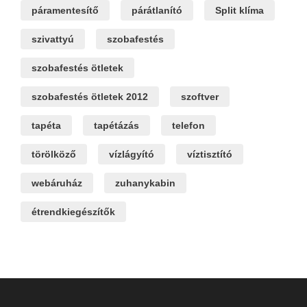
páramentesítő
párátlanító
Split klíma
szivattyú
szobafestés
szobafestés ötletek
szobafestés ötletek 2012
szoftver
tapéta
tapétázás
telefon
törölköző
vízlágyító
víztisztító
webáruház
zuhanykabin
étrendkiegészítők