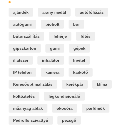
ajándék
arany medál
autófóliázás
autógumi
biobolt
bor
bútorszállítás
fehérje
fűtés
gipszkarton
gumi
gépek
illatszer
inhalátor
Invitel
IP telefon
kamera
karkötő
Keresőoptimalizálás
kerékpár
klíma
költöztetés
légkondicionáló
műanyag ablak
okosóra
parfümök
Pedrollo szivattyú
pezsgő