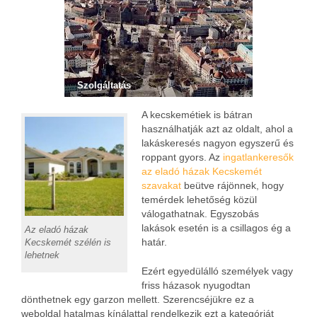
Szolgáltatás
A kecskemétiek is bátran
használhatják azt az oldalt, ahol a
lakáskeresés nagyon egyszerű és
roppant gyors. Az
ingatlankeresők
az eladó házak Kecskemét
szavakat
beütve rájönnek, hogy
temérdek lehetőség közül
válogathatnak. Egyszobás
lakások esetén is a csillagos ég a
Az eladó házak
határ.
Kecskemét szélén is
lehetnek
Ezért egyedülálló személyek vagy
friss házasok nyugodtan
dönthetnek egy garzon mellett. Szerencséjükre ez a
weboldal hatalmas kínálattal rendelkezik ezt a kategóriát