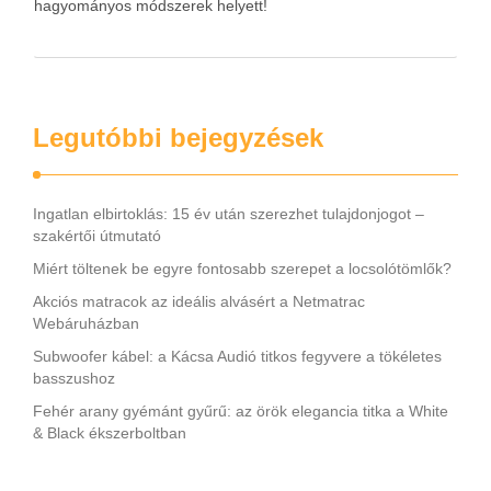
hagyományos módszerek helyett!
Legutóbbi bejegyzések
Ingatlan elbirtoklás: 15 év után szerezhet tulajdonjogot –
szakértői útmutató
Miért töltenek be egyre fontosabb szerepet a locsolótömlők?
Akciós matracok az ideális alvásért a Netmatrac
Webáruházban
Subwoofer kábel: a Kácsa Audió titkos fegyvere a tökéletes
basszushoz
Fehér arany gyémánt gyűrű: az örök elegancia titka a White
& Black ékszerboltban