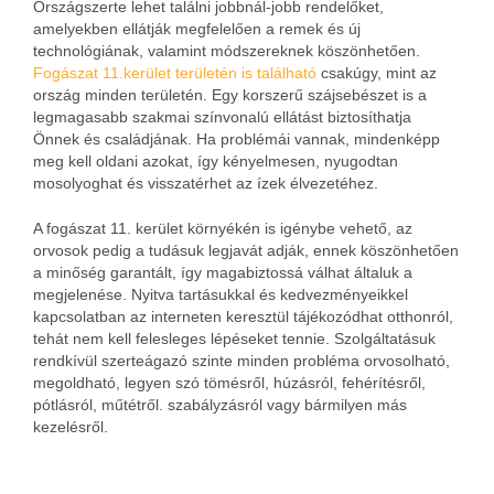
Országszerte lehet találni jobbnál-jobb rendelőket,
amelyekben ellátják megfelelően a remek és új
technológiának, valamint módszereknek köszönhetően.
Fogászat 11.kerület területén is található
csakúgy, mint az
ország minden területén. Egy korszerű szájsebészet is a
legmagasabb szakmai színvonalú ellátást biztosíthatja
Önnek és családjának. Ha problémái vannak, mindenképp
meg kell oldani azokat, így kényelmesen, nyugodtan
mosolyoghat és visszatérhet az ízek élvezetéhez.
A fogászat 11. kerület környékén is igénybe vehető, az
orvosok pedig a tudásuk legjavát adják, ennek köszönhetően
a minőség garantált, így magabiztossá válhat általuk a
megjelenése. Nyitva tartásukkal és kedvezményeikkel
kapcsolatban az interneten keresztül tájékozódhat otthonról,
tehát nem kell felesleges lépéseket tennie. Szolgáltatásuk
rendkívül szerteágazó szinte minden probléma orvosolható,
megoldható, legyen szó tömésről, húzásról, fehérítésről,
pótlásról, műtétről. szabályzásról vagy bármilyen más
kezelésről.