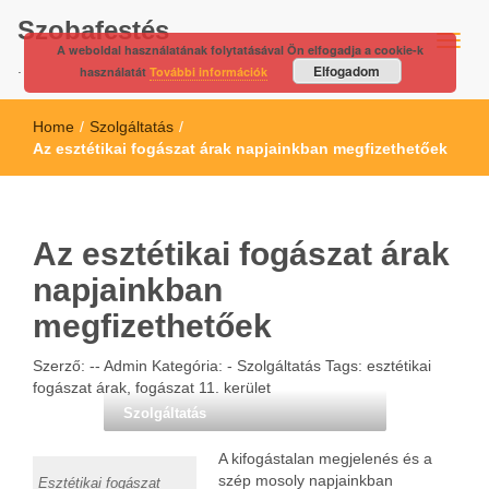
Szobafestés
A weboldal használatának folytatásával Ön elfogadja a cookie-k
.
Elfogadom
használatát
További információk
Home
/
Szolgáltatás
/
Az esztétikai fogászat árak napjainkban megfizethetőek
Az esztétikai fogászat árak
napjainkban
megfizethetőek
Szerző: --
Admin
Kategória: -
Szolgáltatás
Tags:
esztétikai
fogászat árak
,
fogászat 11. kerület
Szolgáltatás
A kifogástalan megjelenés és a
szép mosoly napjainkban
Esztétikai fogászat