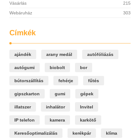
Vásárlás
215
Webáruház
303
Címkék
ajándék
arany medál
autófóliázás
autógumi
biobolt
bor
bútorszállítás
fehérje
fűtés
gipszkarton
gumi
gépek
illatszer
inhalátor
Invitel
IP telefon
kamera
karkötő
Keresőoptimalizálás
kerékpár
klíma