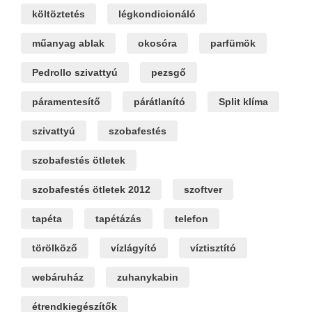
költöztetés
légkondicionáló
műanyag ablak
okosóra
parfümök
Pedrollo szivattyú
pezsgő
páramentesítő
párátlanító
Split klíma
szivattyú
szobafestés
szobafestés ötletek
szobafestés ötletek 2012
szoftver
tapéta
tapétázás
telefon
törölköző
vízlágyító
víztisztító
webáruház
zuhanykabin
étrendkiegészítők