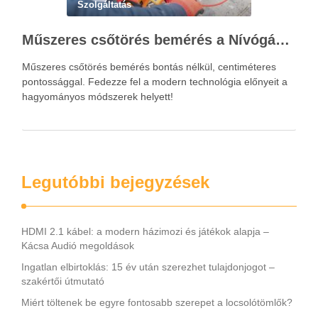
Szolgáltatás
Műszeres csőtörés bemérés a Nívógáz Hungária Kft.-vel
Műszeres csőtörés bemérés bontás nélkül, centiméteres
pontossággal. Fedezze fel a modern technológia előnyeit a
hagyományos módszerek helyett!
Legutóbbi bejegyzések
HDMI 2.1 kábel: a modern házimozi és játékok alapja –
Kácsa Audió megoldások
Ingatlan elbirtoklás: 15 év után szerezhet tulajdonjogot –
szakértői útmutató
Miért töltenek be egyre fontosabb szerepet a locsolótömlők?