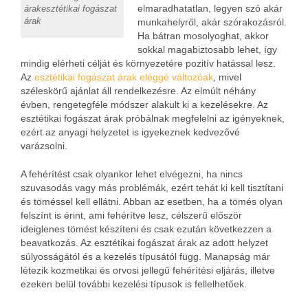
elmaradhatatlan, legyen szó akár
árak
esztétikai fogászat
árak
munkahelyről, akár szórakozásról.
Ha bátran mosolyoghat, akkor
sokkal magabiztosabb lehet, így
mindig elérheti célját és környezetére pozitív hatással lesz.
Az
esztétikai fogászat árak eléggé változóak
, mivel
széleskörű ajánlat áll rendelkezésre. Az elmúlt néhány
évben, rengetegféle módszer alakult ki a kezelésekre. Az
esztétikai fogászat árak próbálnak megfelelni az igényeknek,
ezért az anyagi helyzetet is igyekeznek kedvezővé
varázsolni.
A fehérítést csak olyankor lehet elvégezni, ha nincs
szuvasodás vagy más problémák, ezért tehát ki kell tisztítani
és töméssel kell ellátni. Abban az esetben, ha a tömés olyan
felszínt is érint, ami fehérítve lesz, célszerű először
ideiglenes tömést készíteni és csak ezután következzen a
beavatkozás. Az esztétikai fogászat árak az adott helyzet
súlyosságától és a kezelés típusától függ. Manapság már
létezik kozmetikai és orvosi jellegű fehérítési eljárás, illetve
ezeken belül további kezelési típusok is fellelhetőek.