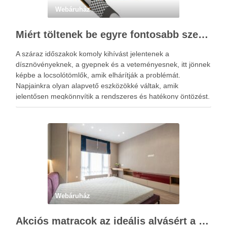
Webáruház
Miért töltenek be egyre fontosabb szerepet a locsolótömlők?
A száraz időszakok komoly kihívást jelentenek a
dísznövényeknek, a gyepnek és a veteményesnek, itt jönnek
képbe a locsolótömlők, amik elhárítják a problémát.
Napjainkra olyan alapvető eszközökké váltak, amik
jelentősen megkönnyítik a rendszeres és hatékony öntözést.
A megfelelő vízellátás nemcsak a növények fejlődésére van
kedvező hatással, hanem hozzájárul a kert esztétikus …
Webáruház
Akciós matracok az ideális alvásért a Netmatrac Webáruházban