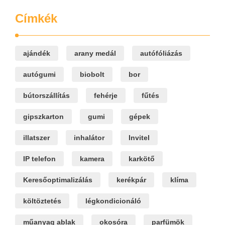
Címkék
ajándék
arany medál
autófóliázás
autógumi
biobolt
bor
bútorszállítás
fehérje
fűtés
gipszkarton
gumi
gépek
illatszer
inhalátor
Invitel
IP telefon
kamera
karkötő
Keresőoptimalizálás
kerékpár
klíma
költöztetés
légkondicionáló
műanyag ablak
okosóra
parfümök