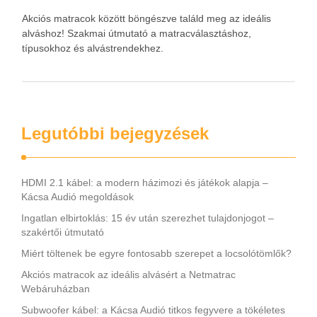
Akciós matracok között böngészve találd meg az ideális
alváshoz! Szakmai útmutató a matracválasztáshoz,
típusokhoz és alvástrendekhez.
Legutóbbi bejegyzések
HDMI 2.1 kábel: a modern házimozi és játékok alapja –
Kácsa Audió megoldások
Ingatlan elbirtoklás: 15 év után szerezhet tulajdonjogot –
szakértői útmutató
Miért töltenek be egyre fontosabb szerepet a locsolótömlők?
Akciós matracok az ideális alvásért a Netmatrac
Webáruházban
Subwoofer kábel: a Kácsa Audió titkos fegyvere a tökéletes