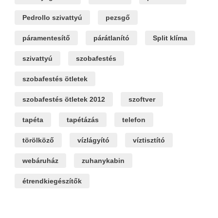
Pedrollo szivattyú
pezsgő
páramentesítő
párátlanító
Split klíma
szivattyú
szobafestés
szobafestés ötletek
szobafestés ötletek 2012
szoftver
tapéta
tapétázás
telefon
törölköző
vízlágyító
víztisztító
webáruház
zuhanykabin
étrendkiegészítők