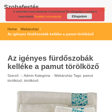
Szobafestés
A weboldal használatának folytatásával Ön elfogadja a cookie-k
.
Elfogadom
használatát
További információk
Home
/
Webáruház
/
Az igényes fürdőszobák kelléke a pamut törölköző
Az igényes fürdőszobák
kelléke a pamut törölköző
Szerző: --
Admin
Kategória: -
Webáruház
Tags:
pamut
törölköző
,
törölköző