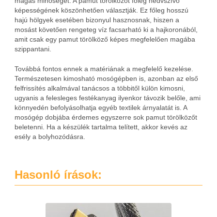
magas minőséget. A pamut törölközőt főleg nedvszívó
képességének köszönhetően választják. Ez főleg hosszú
hajú hölgyek esetében bizonyul hasznosnak, hiszen a
mosást követően rengeteg víz facsarható ki a hajkoronából,
amit csak egy pamut törölköző képes megfelelően magába
szippantani.
Továbbá fontos ennek a matériának a megfelelő kezelése.
Természetesen kimosható mosógépben is, azonban az első
felfrissítés alkalmával tanácsos a többitől külön kimosni,
ugyanis a felesleges festékanyag ilyenkor távozik belőle, ami
könnyedén befolyásolhatja egyéb textilek árnyalatát is. A
mosógép dobjába érdemes egyszerre sok pamut törölközőt
beletenni. Ha a készülék tartalma telített, akkor kevés az
esély a bolyhozódásra.
Hasonló írások: