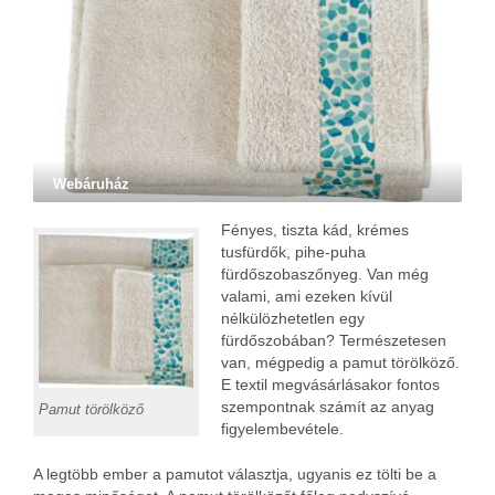
Webáruház
Fényes, tiszta kád, krémes
tusfürdők, pihe-puha
fürdőszobaszőnyeg. Van még
valami, ami ezeken kívül
nélkülözhetetlen egy
fürdőszobában? Természetesen
van, mégpedig a pamut törölköző.
E textil megvásárlásakor fontos
szempontnak számít az anyag
Pamut törölköző
figyelembevétele.
A legtöbb ember a pamutot választja, ugyanis ez tölti be a