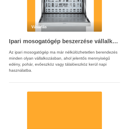
Vásárlás
Ipari mosogatógép beszerzése vállalkozásoknak a hatékony konyhai működéshez
Az ipari mosogatógép ma már nélkülözhetetlen berendezés
minden olyan vállalkozásban, ahol jelentős mennyiségű
edény, pohár, evőeszköz vagy tálalóeszköz kerül napi
használatba.