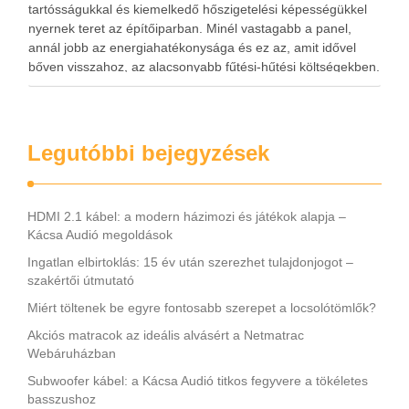
tartósságukkal és kiemelkedő hőszigetelési képességükkel
nyernek teret az építőiparban. Minél vastagabb a panel,
annál jobb az energiahatékonysága és ez az, amit idővel
bőven visszahoz, az alacsonyabb fűtési-hűtési költségekben.
Ha építkezés előtt állsz vagy ipari, mezőgazdasági
létesítményt tervezel, valószínűleg már találkoztál a
szendvicspanel fogalmával. Nem véletlen, hogy …
Legutóbbi bejegyzések
HDMI 2.1 kábel: a modern házimozi és játékok alapja –
Kácsa Audió megoldások
Ingatlan elbirtoklás: 15 év után szerezhet tulajdonjogot –
szakértői útmutató
Miért töltenek be egyre fontosabb szerepet a locsolótömlők?
Akciós matracok az ideális alvásért a Netmatrac
Webáruházban
Subwoofer kábel: a Kácsa Audió titkos fegyvere a tökéletes
basszushoz