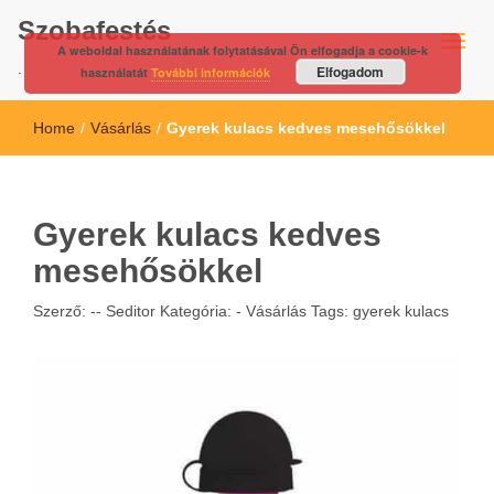
Szobafestés
A weboldal használatának folytatásával Ön elfogadja a cookie-k
.
Elfogadom
használatát
További információk
Home
/
Vásárlás
/
Gyerek kulacs kedves mesehősökkel
Gyerek kulacs kedves
mesehősökkel
Szerző: --
Seditor
Kategória: -
Vásárlás
Tags:
gyerek kulacs