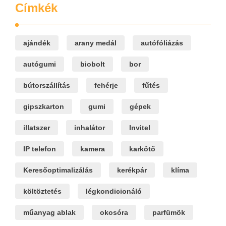
Címkék
ajándék
arany medál
autófóliázás
autógumi
biobolt
bor
bútorszállítás
fehérje
fűtés
gipszkarton
gumi
gépek
illatszer
inhalátor
Invitel
IP telefon
kamera
karkötő
Keresőoptimalizálás
kerékpár
klíma
költöztetés
légkondicionáló
műanyag ablak
okosóra
parfümök