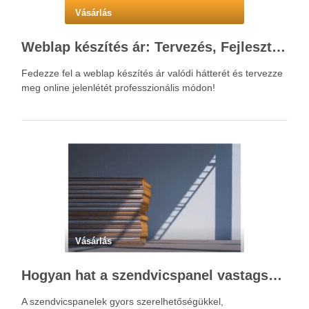
Vásárlás
Weblap készítés ár: Tervezés, Fejlesztés, Beruházás Lépésről Lépésre
Fedezze fel a weblap készítés ár valódi hátterét és tervezze
meg online jelenlétét professzionális módon!
Vásárlás
Hogyan hat a szendvicspanel vastagsága a hőszigetelési teljesítményre?
A szendvicspanelek gyors szerelhetőségükkel,