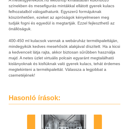
A mesesgyerekbolt.hu webshop kínálatában különböző
színekben és mesefigurás mintákkal ellátott gyerek kulacs
felhozatalból válogathatunk. Egyszerű formájuknak
köszönhetően, ezeket az apróságok kényelmesen meg
tudják fogni és egyedül is megtartják. Ezzel fejleszthető az
önállóságuk.
400-450 ml kulacsok vannak a webáruház termékpalettáján,
mindegyikük kedves mesehősök alakjával díszített. Ha a kicsi
a kedvenceit látja rajta, akkor biztosan sűrűbben használja
majd. A netes üzlet virtuális polcain egyaránt megtalálható
kislányoknak és kisfiúknak való gyerek kulacs, tehát érdemes
megtekinteni a termékpalettát. Válassza a legjobbat a
csemetéjének!
Hasonló írások: