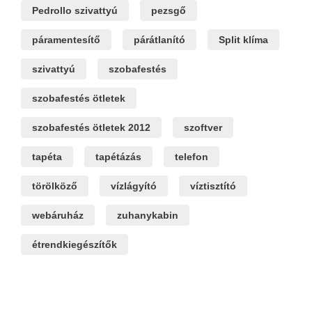
Pedrollo szivattyú
pezsgő
páramentesítő
párátlanító
Split klíma
szivattyú
szobafestés
szobafestés ötletek
szobafestés ötletek 2012
szoftver
tapéta
tapétázás
telefon
törölköző
vízlágyító
víztisztító
webáruház
zuhanykabin
étrendkiegészítők