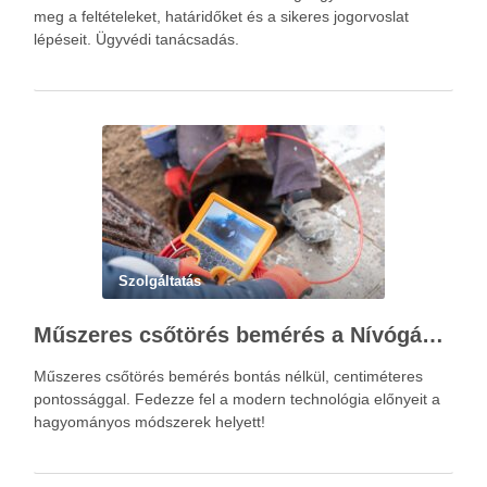
meg a feltételeket, határidőket és a sikeres jogorvoslat
lépéseit. Ügyvédi tanácsadás.
Szolgáltatás
Műszeres csőtörés bemérés a Nívógáz Hungária Kft.-vel
Műszeres csőtörés bemérés bontás nélkül, centiméteres
pontossággal. Fedezze fel a modern technológia előnyeit a
hagyományos módszerek helyett!