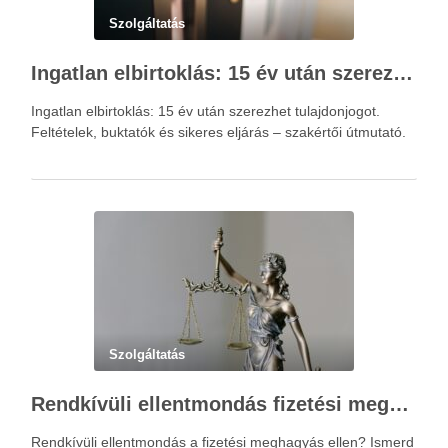
Szolgáltatás
Ingatlan elbirtoklás: 15 év után szerezhet tulajdonjogot – szakértői útmutató
Ingatlan elbirtoklás: 15 év után szerezhet tulajdonjogot.
Feltételek, buktatók és sikeres eljárás – szakértői útmutató.
Szolgáltatás
Rendkívüli ellentmondás fizetési meghagyás ellen – Újváry Zsolt Ügyvédi Iroda
Rendkívüli ellentmondás a fizetési meghagyás ellen? Ismerd