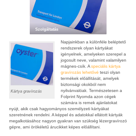
Szolgáltatás
Napjainkban a különféle beléptető
rendszerek olyan kártyákat
igényelnek, amelyeken szerepel a
jogosult neve, valamint valamilyen
mágnes-csík. A
speciális kártya
gravírozás lehetővé
teszi olyan
termékek előállítását, amelyek
biztonsági okokból nem
nyilvánvalóak. Természetesen a
Kártya gravírozás
Folprint Nyomda azon cégek
számára is remek ajánlatokat
nyújt, akik csak hagyományos személyzeti kártyákat
szeretnének rendelni. A képpel és adatokkal ellátott kártyák
megalkotásához nagyon gyakran van szükség lézergravírozó
gépre, ami örökéletű árucikket képes előállítani.