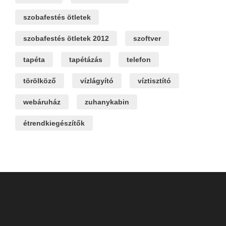
szobafestés ötletek
szobafestés ötletek 2012
szoftver
tapéta
tapétázás
telefon
törölköző
vízlágyító
víztisztító
webáruház
zuhanykabin
étrendkiegészítők