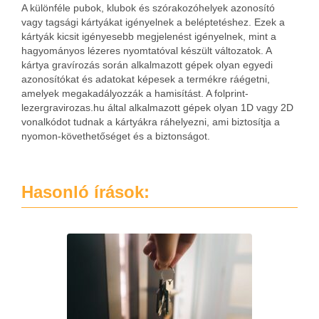
A különféle pubok, klubok és szórakozóhelyek azonosító
vagy tagsági kártyákat igényelnek a beléptetéshez. Ezek a
kártyák kicsit igényesebb megjelenést igényelnek, mint a
hagyományos lézeres nyomtatóval készült változatok. A
kártya gravírozás során alkalmazott gépek olyan egyedi
azonosítókat és adatokat képesek a termékre ráégetni,
amelyek megakadályozzák a hamisítást. A folprint-
lezergravirozas.hu által alkalmazott gépek olyan 1D vagy 2D
vonalkódot tudnak a kártyákra ráhelyezni, ami biztosítja a
nyomon-követhetőséget és a biztonságot.
Hasonló írások: