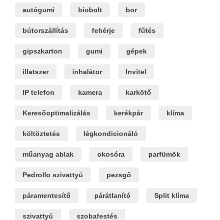
autógumi
biobolt
bor
bútorszállítás
fehérje
fűtés
gipszkarton
gumi
gépek
illatszer
inhalátor
Invitel
IP telefon
kamera
karkötő
Keresőoptimalizálás
kerékpár
klíma
költöztetés
légkondicionáló
műanyag ablak
okosóra
parfümök
Pedrollo szivattyú
pezsgő
páramentesítő
párátlanító
Split klíma
szivattyú
szobafestés