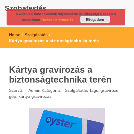
Szobafestés
A weboldal használatának folytatásával Ön elfogadja a cookie-k
.
Elfogadom
használatát
További információk
Home
/
Szolgáltatás
/
Kártya gravírozás a biztonságtechnika terén
Kártya gravírozás a
biztonságtechnika terén
Szerző: --
Admin
Kategória: -
Szolgáltatás
Tags:
gravírozó
gép
,
kártya gravírozás