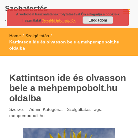
Szobafestés
A weboldal használatának folytatásával Ön elfogadja a cookie-k
.
Elfogadom
használatát
További információk
Home
/
Szolgáltatás
/
Kattintson ide és olvasson bele a mehpempobolt.hu
oldalba
Kattintson ide és olvasson
bele a mehpempobolt.hu
oldalba
Szerző: --
Admin
Kategória: -
Szolgáltatás
Tags:
mehpempobolt.hu