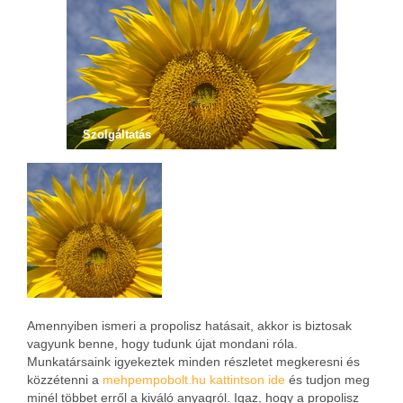
Szolgáltatás
Amennyiben ismeri a propolisz hatásait, akkor is biztosak
vagyunk benne, hogy tudunk újat mondani róla.
Munkatársaink igyekeztek minden részletet megkeresni és
közzétenni a
mehpempobolt.hu kattintson ide
és tudjon meg
minél többet erről a kiváló anyagról. Igaz, hogy a propolisz