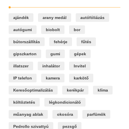
ajándék
arany medál
autófóliázás
autógumi
biobolt
bor
bútorszállítás
fehérje
fűtés
gipszkarton
gumi
gépek
illatszer
inhalátor
Invitel
IP telefon
kamera
karkötő
Keresőoptimalizálás
kerékpár
klíma
költöztetés
légkondicionáló
műanyag ablak
okosóra
parfümök
Pedrollo szivattyú
pezsgő