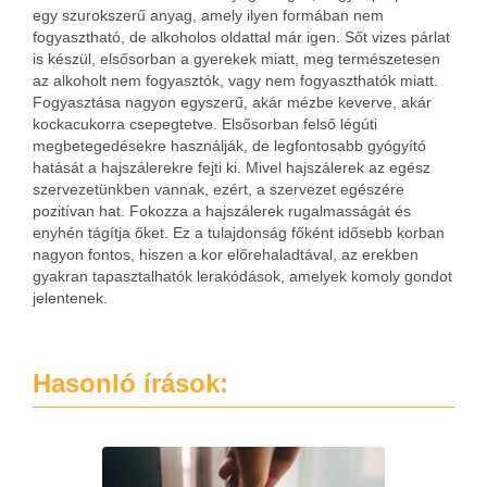
egy szurokszerű anyag, amely ilyen formában nem
fogyasztható, de alkoholos oldattal már igen. Sőt vizes párlat
is készül, elsősorban a gyerekek miatt, meg természetesen
az alkoholt nem fogyasztók, vagy nem fogyaszthatók miatt.
Fogyasztása nagyon egyszerű, akár mézbe keverve, akár
kockacukorra csepegtetve. Elsősorban felső légúti
megbetegedésekre használják, de legfontosabb gyógyító
hatását a hajszálerekre fejti ki. Mivel hajszálerek az egész
szervezetünkben vannak, ezért, a szervezet egészére
pozitívan hat. Fokozza a hajszálerek rugalmasságát és
enyhén tágítja őket. Ez a tulajdonság főként idősebb korban
nagyon fontos, hiszen a kor előrehaladtával, az erekben
gyakran tapasztalhatók lerakódások, amelyek komoly gondot
jelentenek.
Hasonló írások: