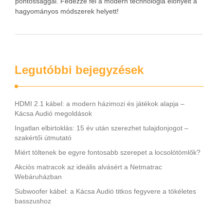
pontossággal. Fedezze fel a modern technológia előnyeit a
hagyományos módszerek helyett!
Legutóbbi bejegyzések
HDMI 2.1 kábel: a modern házimozi és játékok alapja –
Kácsa Audió megoldások
Ingatlan elbirtoklás: 15 év után szerezhet tulajdonjogot –
szakértői útmutató
Miért töltenek be egyre fontosabb szerepet a locsolótömlők?
Akciós matracok az ideális alvásért a Netmatrac
Webáruházban
Subwoofer kábel: a Kácsa Audió titkos fegyvere a tökéletes
basszushoz