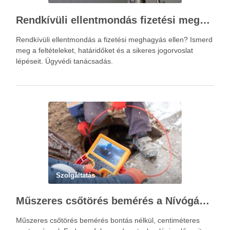
Rendkívüli ellentmondás fizetési meghagyás ellen – Újváry Zsolt Ügyvédi Iroda
Rendkívüli ellentmondás a fizetési meghagyás ellen? Ismerd
meg a feltételeket, határidőket és a sikeres jogorvoslat
lépéseit. Ügyvédi tanácsadás.
Szolgáltatás
Műszeres csőtörés bemérés a Nívógáz Hungária Kft.-vel
Műszeres csőtörés bemérés bontás nélkül, centiméteres