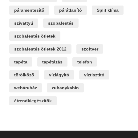
páramentesítő
párátlanító
Split klíma
szivattyú
szobafestés
szobafestés ötletek
szobafestés ötletek 2012
szoftver
tapéta
tapétázás
telefon
törölköző
vízlágyító
víztisztító
webáruház
zuhanykabin
étrendkiegészítők