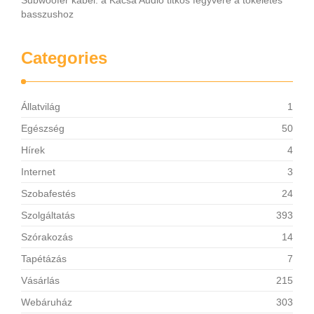
Subwoofer kábel: a Kácsa Audió titkos fegyvere a tökéletes
basszushoz
Categories
Állatvilág
1
Egészség
50
Hírek
4
Internet
3
Szobafestés
24
Szolgáltatás
393
Szórakozás
14
Tapétázás
7
Vásárlás
215
Webáruház
303