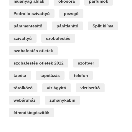
műanyag ablak
okosóra
parfümök
Pedrollo szivattyú
pezsgő
páramentesítő
párátlanító
Split klíma
szivattyú
szobafestés
szobafestés ötletek
szobafestés ötletek 2012
szoftver
tapéta
tapétázás
telefon
törölköző
vízlágyító
víztisztító
webáruház
zuhanykabin
étrendkiegészítők