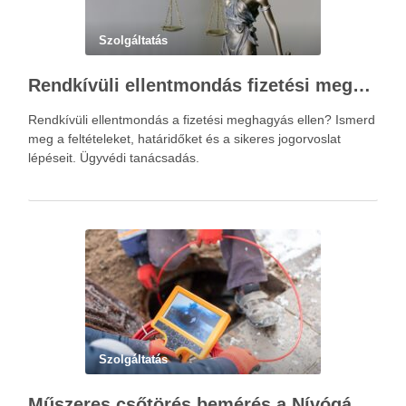
Szolgáltatás
Rendkívüli ellentmondás fizetési meghagyás ellen – Újváry Zsolt Ügyvédi Iroda
Rendkívüli ellentmondás a fizetési meghagyás ellen? Ismerd
meg a feltételeket, határidőket és a sikeres jogorvoslat
lépéseit. Ügyvédi tanácsadás.
Szolgáltatás
Műszeres csőtörés bemérés a Nívógáz Hungária Kft.-vel