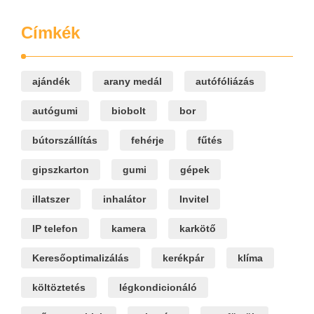
Címkék
ajándék
arany medál
autófóliázás
autógumi
biobolt
bor
bútorszállítás
fehérje
fűtés
gipszkarton
gumi
gépek
illatszer
inhalátor
Invitel
IP telefon
kamera
karkötő
Keresőoptimalizálás
kerékpár
klíma
költöztetés
légkondicionáló