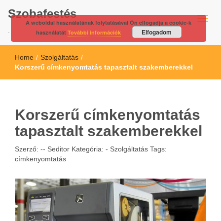
Szobafestés
A weboldal használatának folytatásával Ön elfogadja a cookie-k
.
Elfogadom
használatát
További információk
Home
/
Szolgáltatás
/
Korszerű címkenyomtatás tapasztalt szakemberekkel
Korszerű címkenyomtatás
tapasztalt szakemberekkel
Szerző: --
Seditor
Kategória: -
Szolgáltatás
Tags:
címkenyomtatás