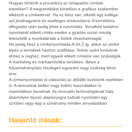
Hogyan történik a procedúra az öntapadós címkék
esetében? A megrendelést követően a grafikus szakember
elkészíti a címketervet. Ha ez kész van, elküldi egy kolléga
azt jóváhagyásra és esetleges módosításra. A korrektúra
elfogadás után pedig jöhet a nyomtatás. Vonalkód tartalmú
nyomtatott etikett címke esetén a gyártás során mindig
letesztelik a munkatársak a kódok olvashatóságát.
Ha pedig kész a címkenyomtatás A-tól Z-ig, akkor az utolsó
lépés a termékek házhoz szállítása. Sokan azért fordulnak
ehhez a céghez, mert egyedi etikett címkére van szükségük.
A marketing és márkaerősítési területen, illetve a
folyamatirányítási részlegen egyaránt nagy szükség lehet
erre.
A címkenyomtatás jó választás az időtálló eszközök esetében
is. A tartozékok beltéri vagy kültéri használatkor is
maximálisan beválnak. Az innovatív technológiának hála
akármilyen típusú alapanyagra tudnak nyomtatni egy
színben vagy épp a szivárvány minden árnyalatában.
Hasonló írások: