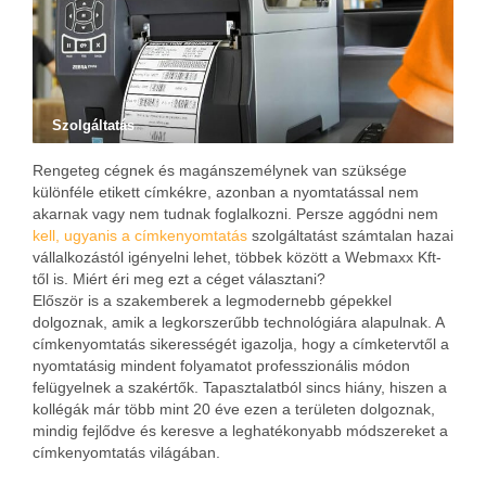
Szolgáltatás
Rengeteg cégnek és magánszemélynek van szüksége
különféle etikett címkékre, azonban a nyomtatással nem
akarnak vagy nem tudnak foglalkozni. Persze aggódni nem
kell, ugyanis a címkenyomtatás
szolgáltatást számtalan hazai
vállalkozástól igényelni lehet, többek között a Webmaxx Kft-
től is. Miért éri meg ezt a céget választani?
Először is a szakemberek a legmodernebb gépekkel
dolgoznak, amik a legkorszerűbb technológiára alapulnak. A
címkenyomtatás sikerességét igazolja, hogy a címketervtől a
nyomtatásig mindent folyamatot professzionális módon
felügyelnek a szakértők. Tapasztalatból sincs hiány, hiszen a
kollégák már több mint 20 éve ezen a területen dolgoznak,
mindig fejlődve és keresve a leghatékonyabb módszereket a
címkenyomtatás világában.