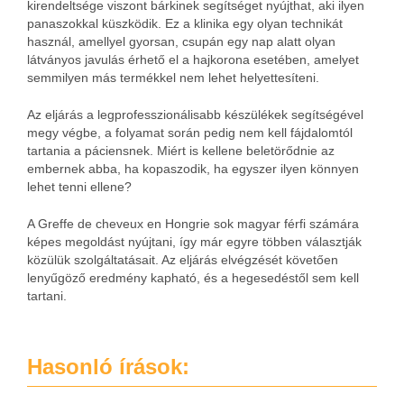
kirendeltsége viszont bárkinek segítséget nyújthat, aki ilyen
panaszokkal küszködik. Ez a klinika egy olyan technikát
használ, amellyel gyorsan, csupán egy nap alatt olyan
látványos javulás érhető el a hajkorona esetében, amelyet
semmilyen más termékkel nem lehet helyettesíteni.
Az eljárás a legprofesszionálisabb készülékek segítségével
megy végbe, a folyamat során pedig nem kell fájdalomtól
tartania a páciensnek. Miért is kellene beletörődnie az
embernek abba, ha kopaszodik, ha egyszer ilyen könnyen
lehet tenni ellene?
A Greffe de cheveux en Hongrie sok magyar férfi számára
képes megoldást nyújtani, így már egyre többen választják
közülük szolgáltatásait. Az eljárás elvégzését követően
lenyűgöző eredmény kapható, és a hegesedéstől sem kell
tartani.
Hasonló írások: