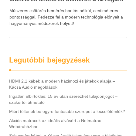
Műszeres csőtörés bemérés bontás nélkül, centiméteres
pontossággal. Fedezze fel a modern technológia előnyeit a
hagyományos módszerek helyett!
Legutóbbi bejegyzések
HDMI 2.1 kábel: a modern házimozi és játékok alapja –
Kácsa Audió megoldások
Ingatlan elbirtoklás: 15 év után szerezhet tulajdonjogot –
szakértői útmutató
Miért töltenek be egyre fontosabb szerepet a locsolótömlők?
Akciós matracok az ideális alvásért a Netmatrac
Webáruházban
Subwoofer kábel: a Kácsa Audió titkos fegyvere a tökéletes