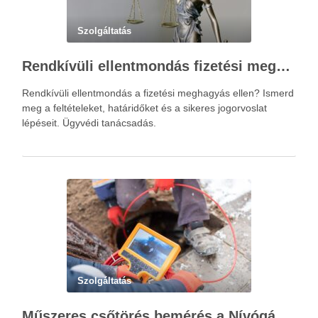
Szolgáltatás
Rendkívüli ellentmondás fizetési meghagyás ellen – Újváry Zsolt Ügyvédi Iroda
Rendkívüli ellentmondás a fizetési meghagyás ellen? Ismerd
meg a feltételeket, határidőket és a sikeres jogorvoslat
lépéseit. Ügyvédi tanácsadás.
Szolgáltatás
Műszeres csőtörés bemérés a Nívógáz Hungária Kft.-vel