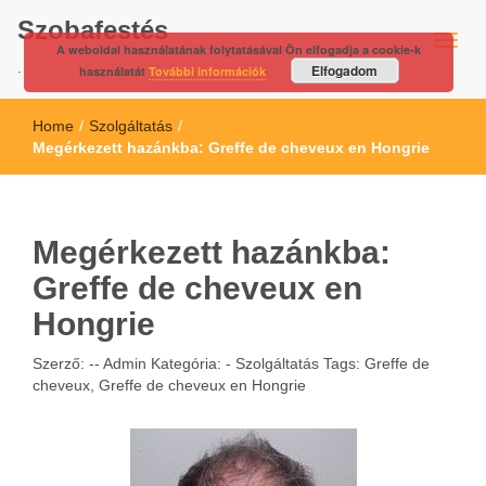
Szobafestés
A weboldal használatának folytatásával Ön elfogadja a cookie-k
.
Elfogadom
használatát
További információk
Home
/
Szolgáltatás
/
Megérkezett hazánkba: Greffe de cheveux en Hongrie
Megérkezett hazánkba:
Greffe de cheveux en
Hongrie
Szerző: --
Admin
Kategória: -
Szolgáltatás
Tags:
Greffe de
cheveux
,
Greffe de cheveux en Hongrie