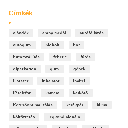
Címkék
ajándék
arany medál
autófóliázás
autógumi
biobolt
bor
bútorszállítás
fehérje
fűtés
gipszkarton
gumi
gépek
illatszer
inhalátor
Invitel
IP telefon
kamera
karkötő
Keresőoptimalizálás
kerékpár
klíma
költöztetés
légkondicionáló