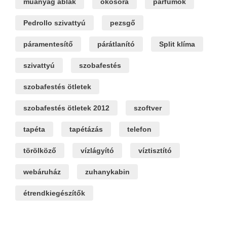
műanyag ablak
okosóra
parfümök
Pedrollo szivattyú
pezsgő
páramentesítő
párátlanító
Split klíma
szivattyú
szobafestés
szobafestés ötletek
szobafestés ötletek 2012
szoftver
tapéta
tapétázás
telefon
törölköző
vízlágyító
víztisztító
webáruház
zuhanykabin
étrendkiegészítők