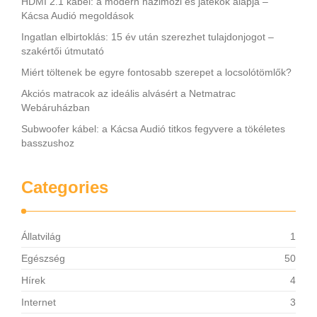
HDMI 2.1 kábel: a modern házimozi és játékok alapja –
Kácsa Audió megoldások
Ingatlan elbirtoklás: 15 év után szerezhet tulajdonjogot –
szakértői útmutató
Miért töltenek be egyre fontosabb szerepet a locsolótömlők?
Akciós matracok az ideális alvásért a Netmatrac
Webáruházban
Subwoofer kábel: a Kácsa Audió titkos fegyvere a tökéletes
basszushoz
Categories
Állatvilág
1
Egészség
50
Hírek
4
Internet
3