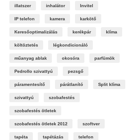
illatszer
inhalátor
Invitel
IP telefon
kamera
karkötő
Keresőoptimalizálás
kerékpár
klíma
költöztetés
légkondicionáló
műanyag ablak
okosóra
parfümök
Pedrollo szivattyú
pezsgő
páramentesítő
párátlanító
Split klíma
szivattyú
szobafestés
szobafestés ötletek
szobafestés ötletek 2012
szoftver
tapéta
tapétázás
telefon