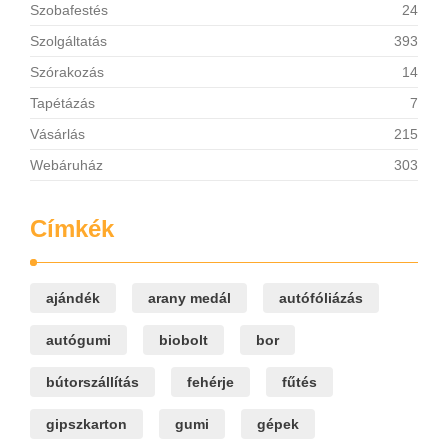
Szobafestés
24
Szolgáltatás
393
Szórakozás
14
Tapétázás
7
Vásárlás
215
Webáruház
303
Címkék
ajándék
arany medál
autófóliázás
autógumi
biobolt
bor
bútorszállítás
fehérje
fűtés
gipszkarton
gumi
gépek