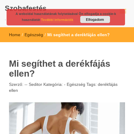
Szobafestés
A weboldal használatának folytatásával Ön elfogadja a cookie-k
.
Elfogadom
használatát
További információk
Home
/
Egészség
/
Mi segíthet a derékfájás ellen?
Mi segíthet a derékfájás
ellen?
Szerző: --
Seditor
Kategória: -
Egészség
Tags:
derékfájás
ellen