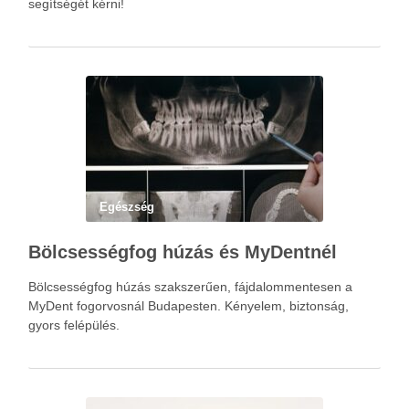
segítségét kérni!
Egészség
Bölcsességfog húzás és MyDentnél
Bölcsességfog húzás szakszerűen, fájdalommentesen a
MyDent fogorvosnál Budapesten. Kényelem, biztonság,
gyors felépülés.