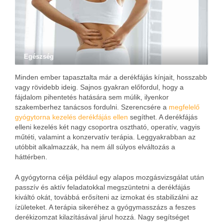
Egészség
Minden ember tapasztalta már a derékfájás kínjait, hosszabb
vagy rövidebb ideig. Sajnos gyakran előfordul, hogy a
fájdalom pihentetés hatására sem múlik, ilyenkor
szakemberhez tanácsos fordulni. Szerencsére a
megfelelő
gyógytorna kezelés derékfájás ellen
segíthet. A derékfájás
elleni kezelés két nagy csoportra osztható, operatív, vagyis
műtéti, valamint a konzervatív terápia. Leggyakrabban az
utóbbit alkalmazzák, ha nem áll súlyos elváltozás a
háttérben.
A gyógytorna célja például egy alapos mozgásvizsgálat után
passzív és aktív feladatokkal megszüntetni a derékfájás
kiváltó okát, továbbá erősíteni az izmokat és stabilizálni az
ízületeket. A terápia sikeréhez a gyógymasszázs a feszes
derékizomzat kilazításával járul hozzá. Nagy segítséget