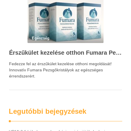
Egészség
Érszűkület kezelése otthon Fumara Pezsgőkristályokkal
Fedezze fel az érszűkület kezelése otthoni megoldását!
Innovatív Fumara Pezsgőkristályok az egészséges
érrendszerért.
Legutóbbi bejegyzések