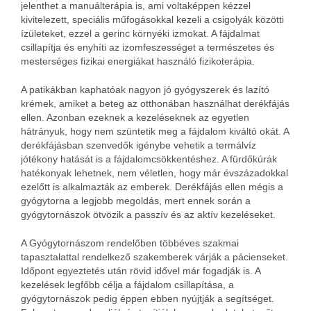
jelenthet a manuálterápia is, ami voltaképpen kézzel
kivitelezett, speciális műfogásokkal kezeli a csigolyák közötti
ízületeket, ezzel a gerinc környéki izmokat. A fájdalmat
csillapítja és enyhíti az izomfeszességet a természetes és
mesterséges fizikai energiákat használó fizikoterápia.
A patikákban kaphatóak nagyon jó gyógyszerek és lazító
krémek, amiket a beteg az otthonában használhat derékfájás
ellen. Azonban ezeknek a kezeléseknek az egyetlen
hátrányuk, hogy nem szüntetik meg a fájdalom kiváltó okát. A
derékfájásban szenvedők igénybe vehetik a termálvíz
jótékony hatását is a fájdalomcsökkentéshez. A fürdőkúrák
hatékonyak lehetnek, nem véletlen, hogy már évszázadokkal
ezelőtt is alkalmazták az emberek. Derékfájás ellen mégis a
gyógytorna a legjobb megoldás, mert ennek során a
gyógytornászok ötvözik a passzív és az aktív kezeléseket.
A Gyógytornászom rendelőben többéves szakmai
tapasztalattal rendelkező szakemberek várják a pácienseket.
Időpont egyeztetés után rövid idővel már fogadják is. A
kezelések legfőbb célja a fájdalom csillapítása, a
gyógytornászok pedig éppen ebben nyújtják a segítséget.