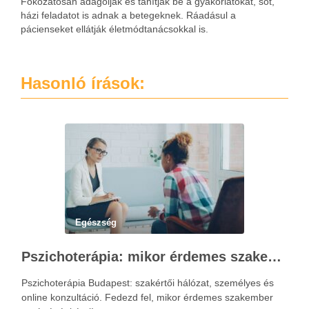
Fokozatosan adagolják és tanítják be a gyakorlatokat, sőt,
házi feladatot is adnak a betegeknek. Ráadásul a
pácienseket ellátják életmódtanácsokkal is.
Hasonló írások:
Egészség
Pszichoterápia: mikor érdemes szakember segítségét kérni?
Pszichoterápia Budapest: szakértői hálózat, személyes és
online konzultáció. Fedezd fel, mikor érdemes szakember