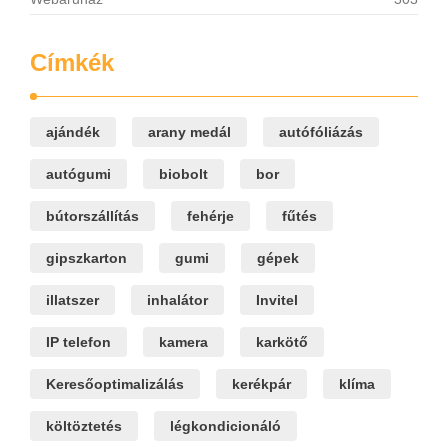
Címkék
ajándék
arany medál
autófóliázás
autógumi
biobolt
bor
bútorszállítás
fehérje
fűtés
gipszkarton
gumi
gépek
illatszer
inhalátor
Invitel
IP telefon
kamera
karkötő
Keresőoptimalizálás
kerékpár
klíma
költöztetés
légkondicionáló