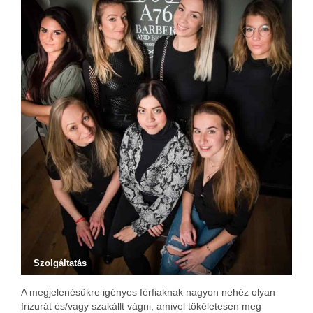
Szolgáltatás
A megjelenésükre igényes férfiaknak nagyon nehéz olyan
frizurát és/vagy szakállt vágni, amivel tökéletesen meg