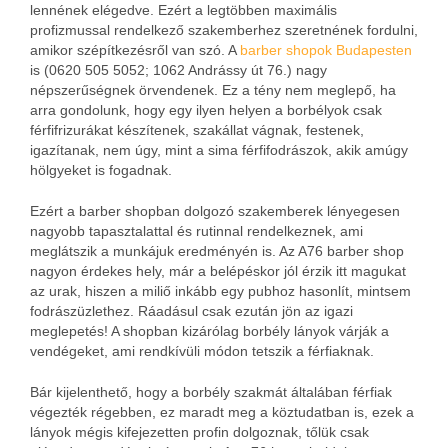
lennének elégedve. Ezért a legtöbben maximális
profizmussal rendelkező szakemberhez szeretnének fordulni,
amikor szépítkezésről van szó. A
barber shopok Budapesten
is (0620 505 5052; 1062 Andrássy út 76.) nagy
népszerűségnek örvendenek. Ez a tény nem meglepő, ha
arra gondolunk, hogy egy ilyen helyen a borbélyok csak
férfifrizurákat készítenek, szakállat vágnak, festenek,
igazítanak, nem úgy, mint a sima férfifodrászok, akik amúgy
hölgyeket is fogadnak.
Ezért a barber shopban dolgozó szakemberek lényegesen
nagyobb tapasztalattal és rutinnal rendelkeznek, ami
meglátszik a munkájuk eredményén is. Az A76 barber shop
nagyon érdekes hely, már a belépéskor jól érzik itt magukat
az urak, hiszen a miliő inkább egy pubhoz hasonlít, mintsem
fodrászüzlethez. Ráadásul csak ezután jön az igazi
meglepetés! A shopban kizárólag borbély lányok várják a
vendégeket, ami rendkívüli módon tetszik a férfiaknak.
Bár kijelenthető, hogy a borbély szakmát általában férfiak
végezték régebben, ez maradt meg a köztudatban is, ezek a
lányok mégis kifejezetten profin dolgoznak, tőlük csak