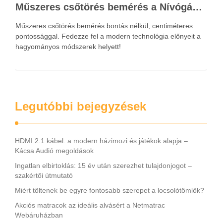
Műszeres csőtörés bemérés a Nívógáz Hungária Kft.-vel
Műszeres csőtörés bemérés bontás nélkül, centiméteres
pontossággal. Fedezze fel a modern technológia előnyeit a
hagyományos módszerek helyett!
Legutóbbi bejegyzések
HDMI 2.1 kábel: a modern házimozi és játékok alapja –
Kácsa Audió megoldások
Ingatlan elbirtoklás: 15 év után szerezhet tulajdonjogot –
szakértői útmutató
Miért töltenek be egyre fontosabb szerepet a locsolótömlők?
Akciós matracok az ideális alvásért a Netmatrac
Webáruházban