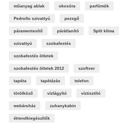
műanyag ablak
okosóra
parfümök
Pedrollo szivattyú
pezsgő
páramentesítő
párátlanító
Split klíma
szivattyú
szobafestés
szobafestés ötletek
szobafestés ötletek 2012
szoftver
tapéta
tapétázás
telefon
törölköző
vízlágyító
víztisztító
webáruház
zuhanykabin
étrendkiegészítők