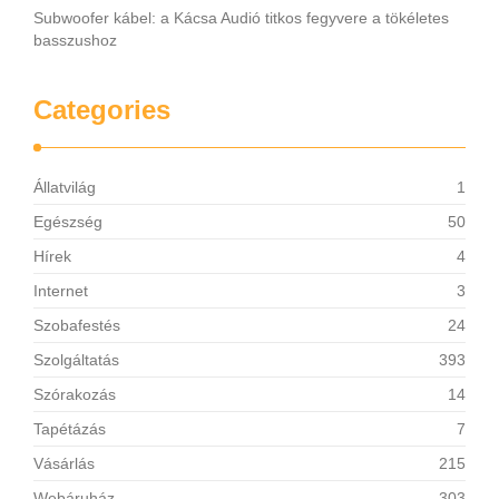
Subwoofer kábel: a Kácsa Audió titkos fegyvere a tökéletes
basszushoz
Categories
Állatvilág
1
Egészség
50
Hírek
4
Internet
3
Szobafestés
24
Szolgáltatás
393
Szórakozás
14
Tapétázás
7
Vásárlás
215
Webáruház
303