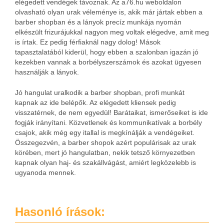
elégedett vendégek távoznak. Az a76.hu weboldalon
olvasható olyan urak véleménye is, akik már jártak ebben a
barber shopban és a lányok precíz munkája nyomán
elkészült frizurájukkal nagyon meg voltak elégedve, amit meg
is írtak. Ez pedig férfiaknál nagy dolog! Mások
tapasztalatából kiderül, hogy ebben a szalonban igazán jó
kezekben vannak a borbélyszerszámok és azokat ügyesen
használják a lányok.
Jó hangulat uralkodik a barber shopban, profi munkát
kapnak az ide belépők. Az elégedett kliensek pedig
visszatérnek, de nem egyedül! Barátaikat, ismerőseiket is ide
fogják irányítani. Közvetlenek és kommunikatívak a borbély
csajok, akik még egy itallal is megkínálják a vendégeiket.
Összegezvén, a barber shopok azért populárisak az urak
körében, mert jó hangulatban, nekik tetsző környezetben
kapnak olyan haj- és szakállvágást, amiért legközelebb is
ugyanoda mennek.
Hasonló írások: