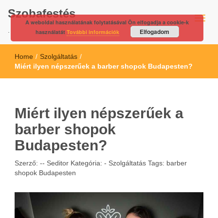
Szobafestés
A weboldal használatának folytatásával Ön elfogadja a cookie-k
.
Elfogadom
használatát
További információk
Home
/
Szolgáltatás
/
Miért ilyen népszerűek a barber shopok Budapesten?
Miért ilyen népszerűek a
barber shopok
Budapesten?
Szerző: --
Seditor
Kategória: -
Szolgáltatás
Tags:
barber
shopok Budapesten