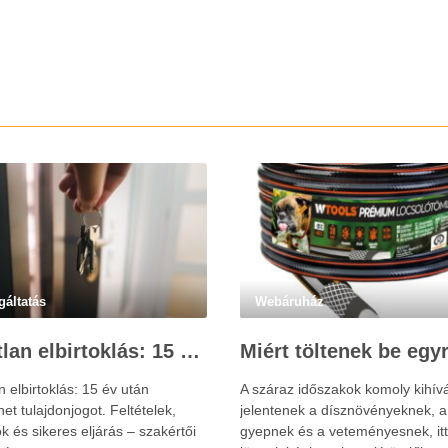
gáltatás
Webáruház
Ingatlan elbirtoklás: 15 év után szerezhet tulajdonjogot – szakértői útmutató
n elbirtoklás: 15 év után
A száraz időszakok komoly kihív
et tulajdonjogot. Feltételek,
jelentenek a dísznövényeknek, a
k és sikeres eljárás – szakértői
gyepnek és a veteményesnek, itt