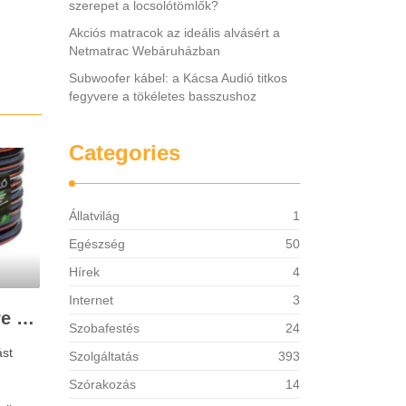
szerepet a locsolótömlők?
Akciós matracok az ideális alvásért a
Netmatrac Webáruházban
Subwoofer kábel: a Kácsa Audió titkos
fegyvere a tökéletes basszushoz
Categories
Állatvilág
1
Egészség
50
Hírek
4
Internet
3
Miért töltenek be egyre fontosabb szerepet a locsolótömlők?
Szobafestés
24
ást
Szolgáltatás
393
Szórakozás
14