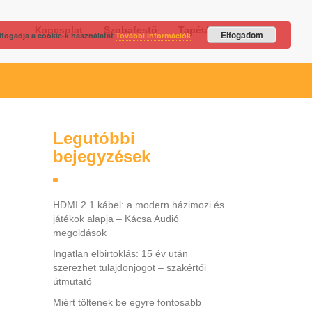
Kapcsolat
Szobafestő
Tapétázás
Elfogadom
lfogadja a cookie-k használatát
További információk
Legutóbbi
bejegyzések
HDMI 2.1 kábel: a modern házimozi és
játékok alapja – Kácsa Audió
megoldások
Ingatlan elbirtoklás: 15 év után
szerezhet tulajdonjogot – szakértői
útmutató
Miért töltenek be egyre fontosabb