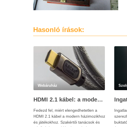
Hasonló írások:
Webáruház
Szol
HDMI 2.1 kábel: a modern házimozi és játékok alapja – Kácsa Audió megoldások
Fedezd fel, miért elengedhetetlen a
Ingatla
HDMI 2.1 kábel a modern házimozikhoz
szerezh
és játékokhoz. Szakértői tanácsok és
buktató