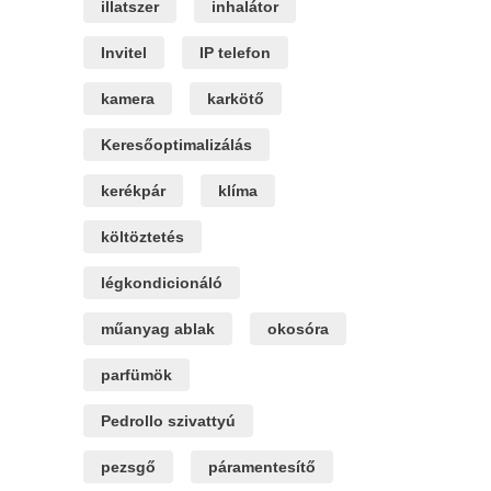
illatszer
inhalátor
Invitel
IP telefon
kamera
karkötő
Keresőoptimalizálás
kerékpár
klíma
költöztetés
légkondicionáló
műanyag ablak
okosóra
parfümök
Pedrollo szivattyú
pezsgő
páramentesítő