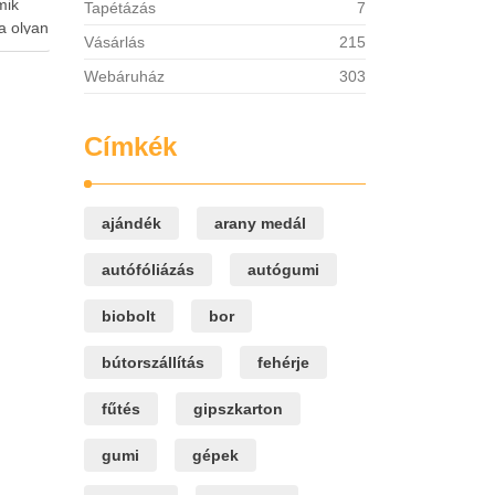
mik
Tapétázás
7
a olyan
Vásárlás
215
k
zeres
Webáruház
303
lő
Címkék
l,
kus …
ajándék
arany medál
autófóliázás
autógumi
biobolt
bor
bútorszállítás
fehérje
fűtés
gipszkarton
gumi
gépek