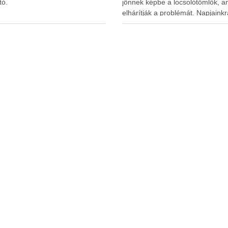
tó.
jönnek képbe a locsolótömlők, a
elhárítják a problémát. Napjainkr
alapvető eszközökké váltak, ami
jelentősen megkönnyítik a rends
és hatékony öntözést. A megfele
vízellátás nemcsak a növények
fejlődésére van kedvező hatássa
hanem hozzájárul a kert esztéti