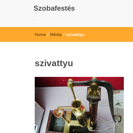
Szobafestés
.
Home
/
Média
/
szivattyu
szivattyu