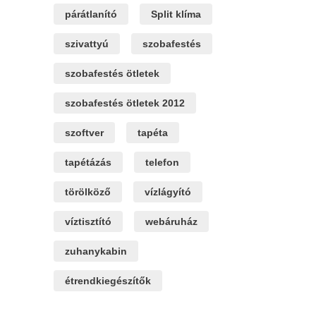
párátlanító
Split klíma
szivattyú
szobafestés
szobafestés ötletek
szobafestés ötletek 2012
szoftver
tapéta
tapétázás
telefon
törölköző
vízlágyító
víztisztító
webáruház
zuhanykabin
étrendkiegészítők