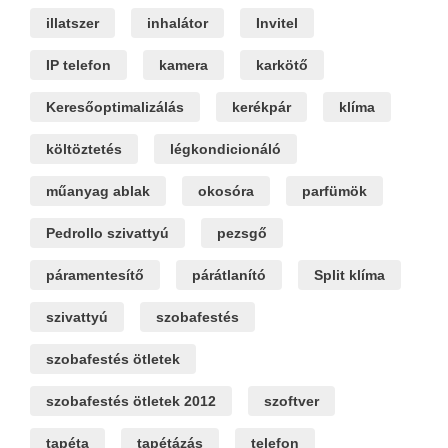
illatszer
inhalátor
Invitel
IP telefon
kamera
karkötő
Keresőoptimalizálás
kerékpár
klíma
költöztetés
légkondicionáló
műanyag ablak
okosóra
parfümök
Pedrollo szivattyú
pezsgő
páramentesítő
párátlanító
Split klíma
szivattyú
szobafestés
szobafestés ötletek
szobafestés ötletek 2012
szoftver
tapéta
tapétázás
telefon