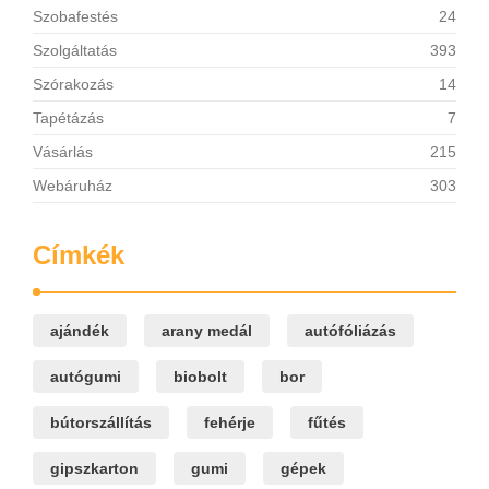
Szobafestés
24
Szolgáltatás
393
Szórakozás
14
Tapétázás
7
Vásárlás
215
Webáruház
303
Címkék
ajándék
arany medál
autófóliázás
autógumi
biobolt
bor
bútorszállítás
fehérje
fűtés
gipszkarton
gumi
gépek