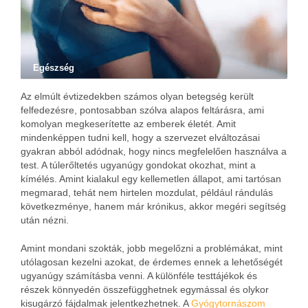
Egészség
Az elmúlt évtizedekben számos olyan betegség került
felfedezésre, pontosabban szólva alapos feltárásra, ami
komolyan megkeserítette az emberek életét. Amit
mindenképpen tudni kell, hogy a szervezet elváltozásai
gyakran abból adódnak, hogy nincs megfelelően használva a
test. A túlerőltetés ugyanúgy gondokat okozhat, mint a
kímélés. Amint kialakul egy kellemetlen állapot, ami tartósan
megmarad, tehát nem hirtelen mozdulat, például rándulás
következménye, hanem már krónikus, akkor megéri segítség
után nézni.
Amint mondani szokták, jobb megelőzni a problémákat, mint
utólagosan kezelni azokat, de érdemes ennek a lehetőségét
ugyanúgy számításba venni. A különféle testtájékok és
részek könnyedén összefügghetnek egymással és olykor
kisugárzó fájdalmak jelentkezhetnek. A
Gyógytornászom