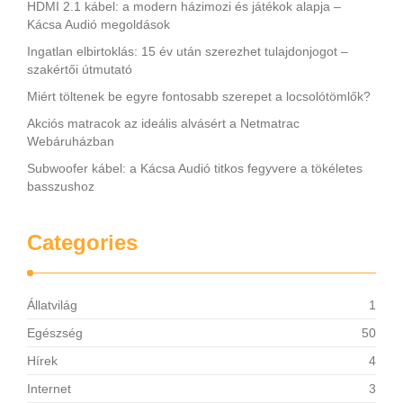
HDMI 2.1 kábel: a modern házimozi és játékok alapja –
Kácsa Audió megoldások
Ingatlan elbirtoklás: 15 év után szerezhet tulajdonjogot –
szakértői útmutató
Miért töltenek be egyre fontosabb szerepet a locsolótömlők?
Akciós matracok az ideális alvásért a Netmatrac
Webáruházban
Subwoofer kábel: a Kácsa Audió titkos fegyvere a tökéletes
basszushoz
Categories
Állatvilág
1
Egészség
50
Hírek
4
Internet
3