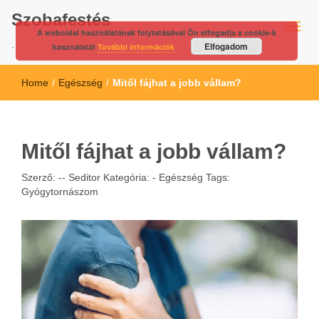
Szobafestés
A weboldal használatának folytatásával Ön elfogadja a cookie-k
.
Elfogadom
használatát
További információk
Home
/
Egészség
/
Mitől fájhat a jobb vállam?
Mitől fájhat a jobb vállam?
Szerző: --
Seditor
Kategória: -
Egészség
Tags:
Gyógytornászom