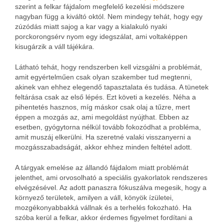
szerint a felkar fájdalom megfelelő kezelési módszere
nagyban függ a kiváltó októl. Nem mindegy tehát, hogy egy
zúzódás miatt sajog a kar vagy a kialakuló nyaki
porckorongsérv nyom egy idegszálat, ami voltaképpen
kisugárzik a váll tájékára.
Látható tehát, hogy rendszerben kell vizsgálni a problémát,
amit egyértelműen csak olyan szakember tud megtenni,
akinek van ehhez elegendő tapasztalata és tudása. A tünetek
feltárása csak az első lépés. Ezt követi a kezelés. Néha a
pihentetés hasznos, míg máskor csak olaj a tűzre, mert
éppen a mozgás az, ami megoldást nyújthat. Ebben az
esetben, gyógytorna nélkül tovább fokozódhat a probléma,
amit muszáj elkerülni. Ha szeretné valaki visszanyerni a
mozgásszabadságát, akkor ehhez minden feltétel adott.
A tárgyak emelése az állandó fájdalom miatt problémát
jelenthet, ami orvosolható a speciális gyakorlatok rendszeres
elvégzésével. Az adott panaszra fókuszálva megesik, hogy a
környező területek, amilyen a váll, könyök ízületei,
mozgékonyabbakká vállnak és a terhelés fokozható. Ha
szóba kerül a felkar, akkor érdemes figyelmet fordítani a