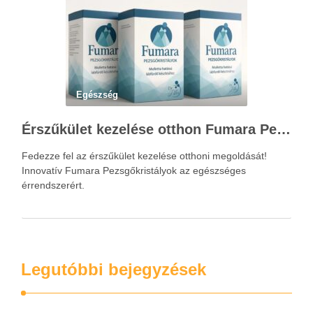
Egészség
Érszűkület kezelése otthon Fumara Pezsgőkristályokkal
Fedezze fel az érszűkület kezelése otthoni megoldását!
Innovatív Fumara Pezsgőkristályok az egészséges
érrendszerért.
Legutóbbi bejegyzések