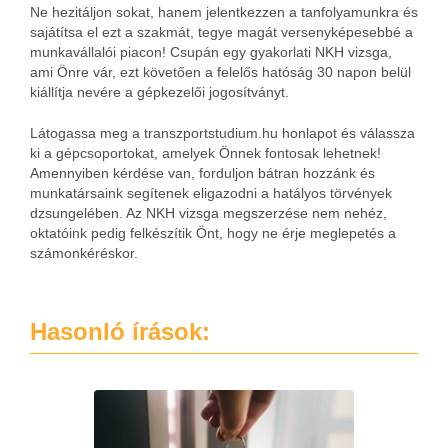
Ne hezitáljon sokat, hanem jelentkezzen a tanfolyamunkra és
sajátítsa el ezt a szakmát, tegye magát versenyképesebbé a
munkavállalói piacon! Csupán egy gyakorlati NKH vizsga,
ami Önre vár, ezt követően a felelős hatóság 30 napon belül
kiállítja nevére a gépkezelői jogosítványt.
Látogassa meg a transzportstudium.hu honlapot és válassza
ki a gépcsoportokat, amelyek Önnek fontosak lehetnek!
Amennyiben kérdése van, forduljon bátran hozzánk és
munkatársaink segítenek eligazodni a hatályos törvények
dzsungelében. Az NKH vizsga megszerzése nem nehéz,
oktatóink pedig felkészítik Önt, hogy ne érje meglepetés a
számonkéréskor.
Hasonló írások: