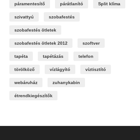
páramentesítő
párátlanító
Split klíma
szivattyú
szobafestés
szobafestés ötletek
szobafestés ötletek 2012
szoftver
tapéta
tapétázás
telefon
törölköző
vízlágyító
víztisztító
webáruház
zuhanykabin
étrendkiegészítők