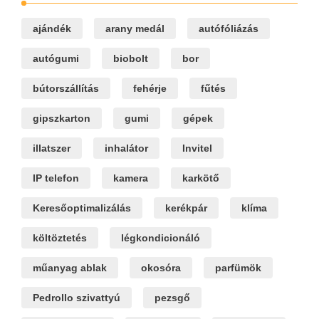
ajándék
arany medál
autófóliázás
autógumi
biobolt
bor
bútorszállítás
fehérje
fűtés
gipszkarton
gumi
gépek
illatszer
inhalátor
Invitel
IP telefon
kamera
karkötő
Keresőoptimalizálás
kerékpár
klíma
költöztetés
légkondicionáló
műanyag ablak
okosóra
parfümök
Pedrollo szivattyú
pezsgő