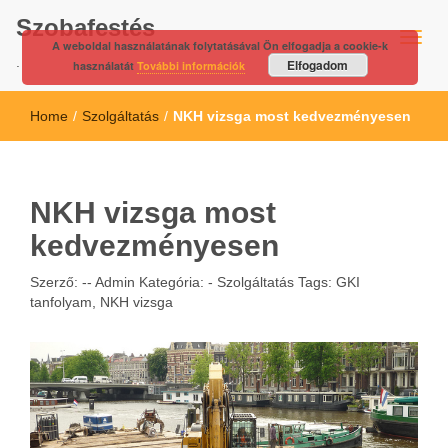
Szobafestés
A weboldal használatának folytatásával Ön elfogadja a cookie-k
.
Elfogadom
használatát
További információk
Home
/
Szolgáltatás
/
NKH vizsga most kedvezményesen
NKH vizsga most
kedvezményesen
Szerző: --
Admin
Kategória: -
Szolgáltatás
Tags:
GKI
tanfolyam
,
NKH vizsga