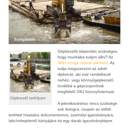
Szolgáltatás
Gépkezelői képesítés szükséges,
hogy munkába tudjon állni? Az
NKH vizsga nálunk elérhető
. Az
tudja megszerezni az adott
diplomát, aki már rendelkezik
nehéz- vagy könnyűgépkezelő,
továbbá a gépcsoportnak
megfelelő OKJ bizonyítvánnyal.
Gépkezelő tanfolyam
A jelentkezéshez nincs szüksége
sok dologra, csupán az előbb
említett hivatalos dokumentumra, személyi igazolványára,
lakcímbejelentő kártyájára és egy darab igazolványképre.