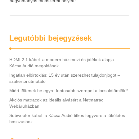
hagyományos módszerek helyett!
Legutóbbi bejegyzések
HDMI 2.1 kábel: a modern házimozi és játékok alapja –
Kácsa Audió megoldások
Ingatlan elbirtoklás: 15 év után szerezhet tulajdonjogot –
szakértői útmutató
Miért töltenek be egyre fontosabb szerepet a locsolótömlők?
Akciós matracok az ideális alvásért a Netmatrac
Webáruházban
Subwoofer kábel: a Kácsa Audió titkos fegyvere a tökéletes
basszushoz