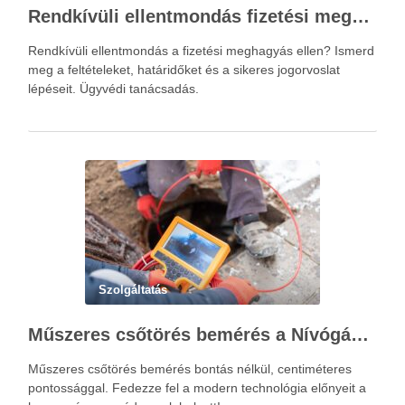
Rendkívüli ellentmondás fizetési meghagyás ellen – Újváry Zsolt Ügyvédi Iroda
Rendkívüli ellentmondás a fizetési meghagyás ellen? Ismerd
meg a feltételeket, határidőket és a sikeres jogorvoslat
lépéseit. Ügyvédi tanácsadás.
Szolgáltatás
Műszeres csőtörés bemérés a Nívógáz Hungária Kft.-vel
Műszeres csőtörés bemérés bontás nélkül, centiméteres
pontossággal. Fedezze fel a modern technológia előnyeit a