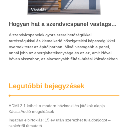
Vásárlás
Hogyan hat a szendvicspanel vastagsága a hőszigetelési teljesítményre?
A szendvicspanelek gyors szerelhetőségükkel,
tartósságukkal és kiemelkedő hőszigetelési képességükkel
nyernek teret az építőiparban. Minél vastagabb a panel,
annál jobb az energiahatékonysága és ez az, amit idővel
bőven visszahoz, az alacsonyabb fűtési-hűtési költségekben.
Ha építkezés előtt állsz vagy ipari, mezőgazdasági
létesítményt tervezel, valószínűleg már találkoztál a
szendvicspanel fogalmával. Nem véletlen, hogy …
Legutóbbi bejegyzések
HDMI 2.1 kábel: a modern házimozi és játékok alapja –
Kácsa Audió megoldások
Ingatlan elbirtoklás: 15 év után szerezhet tulajdonjogot –
szakértői útmutató