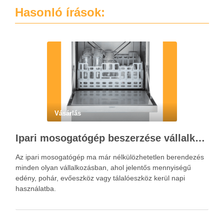
Hasonló írások:
Vásárlás
Ipari mosogatógép beszerzése vállalkozásoknak a hatékony konyhai működéshez
Az ipari mosogatógép ma már nélkülözhetetlen berendezés
minden olyan vállalkozásban, ahol jelentős mennyiségű
edény, pohár, evőeszköz vagy tálalóeszköz kerül napi
használatba.