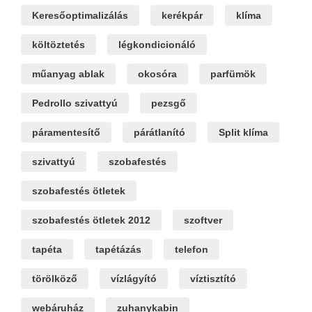
Keresőoptimalizálás
kerékpár
klíma
költöztetés
légkondicionáló
műanyag ablak
okosóra
parfümök
Pedrollo szivattyú
pezsgő
páramentesítő
párátlanító
Split klíma
szivattyú
szobafestés
szobafestés ötletek
szobafestés ötletek 2012
szoftver
tapéta
tapétázás
telefon
törölköző
vízlágyító
víztisztító
webáruház
zuhanykabin