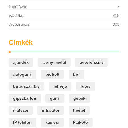
Tapétázás
7
Vásárlás
215
Webáruház
303
Címkék
ajándék
arany medál
autófóliázás
autógumi
biobolt
bor
bútorszállítás
fehérje
fűtés
gipszkarton
gumi
gépek
illatszer
inhalátor
Invitel
IP telefon
kamera
karkötő