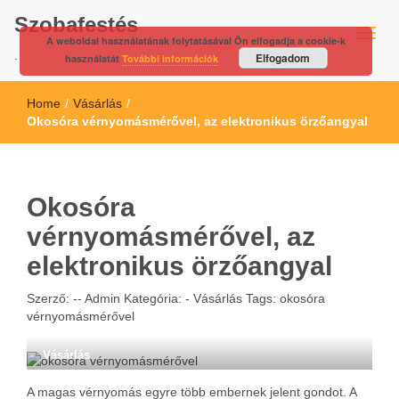
Szobafestés
A weboldal használatának folytatásával Ön elfogadja a cookie-k
.
Elfogadom
használatát
További információk
Home
/
Vásárlás
/
Okosóra vérnyomásmérővel, az elektronikus örzőangyal
Okosóra
vérnyomásmérővel, az
elektronikus örzőangyal
Szerző: --
Admin
Kategória: -
Vásárlás
Tags:
okosóra
vérnyomásmérővel
Vásárlás
A magas vérnyomás egyre több embernek jelent gondot. A