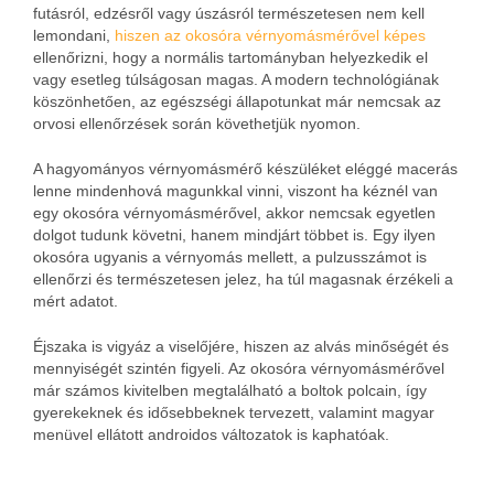
futásról, edzésről vagy úszásról természetesen nem kell
lemondani,
hiszen az okosóra vérnyomásmérővel képes
ellenőrizni, hogy a normális tartományban helyezkedik el
vagy esetleg túlságosan magas. A modern technológiának
köszönhetően, az egészségi állapotunkat már nemcsak az
orvosi ellenőrzések során követhetjük nyomon.
A hagyományos vérnyomásmérő készüléket eléggé macerás
lenne mindenhová magunkkal vinni, viszont ha kéznél van
egy okosóra vérnyomásmérővel, akkor nemcsak egyetlen
dolgot tudunk követni, hanem mindjárt többet is. Egy ilyen
okosóra ugyanis a vérnyomás mellett, a pulzusszámot is
ellenőrzi és természetesen jelez, ha túl magasnak érzékeli a
mért adatot.
Éjszaka is vigyáz a viselőjére, hiszen az alvás minőségét és
mennyiségét szintén figyeli. Az okosóra vérnyomásmérővel
már számos kivitelben megtalálható a boltok polcain, így
gyerekeknek és idősebbeknek tervezett, valamint magyar
menüvel ellátott androidos változatok is kaphatóak.