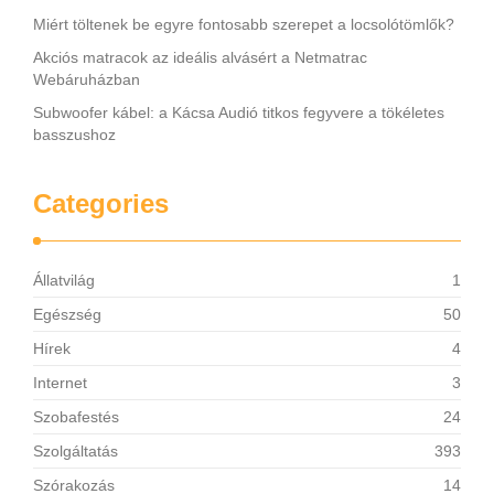
Miért töltenek be egyre fontosabb szerepet a locsolótömlők?
Akciós matracok az ideális alvásért a Netmatrac
Webáruházban
Subwoofer kábel: a Kácsa Audió titkos fegyvere a tökéletes
basszushoz
Categories
Állatvilág
1
Egészség
50
Hírek
4
Internet
3
Szobafestés
24
Szolgáltatás
393
Szórakozás
14