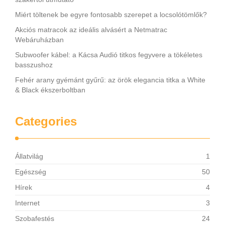
Miért töltenek be egyre fontosabb szerepet a locsolótömlők?
Akciós matracok az ideális alvásért a Netmatrac
Webáruházban
Subwoofer kábel: a Kácsa Audió titkos fegyvere a tökéletes
basszushoz
Fehér arany gyémánt gyűrű: az örök elegancia titka a White
& Black ékszerboltban
Categories
Állatvilág
1
Egészség
50
Hírek
4
Internet
3
Szobafestés
24