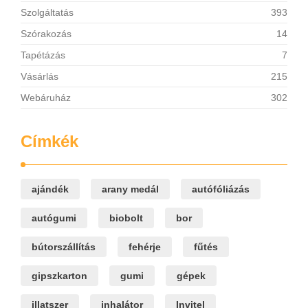
Szolgáltatás
393
Szórakozás
14
Tapétázás
7
Vásárlás
215
Webáruház
302
Címkék
ajándék
arany medál
autófóliázás
autógumi
biobolt
bor
bútorszállítás
fehérje
fűtés
gipszkarton
gumi
gépek
illatszer
inhalátor
Invitel