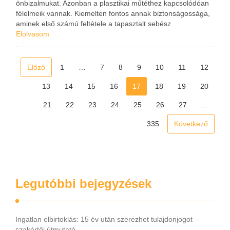
önbizalmukat. Azonban a plasztikai műtéthez kapcsolódóan
félelmeik vannak. Kiemelten fontos annak biztonságossága,
aminek első számú feltétele a tapasztalt sebész
kiválasztása. Ennek a fontosságát többször is kiemeli Dr.
Elolvasom
Falus György plasztikai sebész (06 1 633 3677; Lechner
Ödön fasor …
Előző
1
…
7
8
9
10
11
12
13
14
15
16
17
18
19
20
21
22
23
24
25
26
27
…
335
Következő
Legutóbbi bejegyzések
Ingatlan elbirtoklás: 15 év után szerezhet tulajdonjogot –
szakértői útmutató