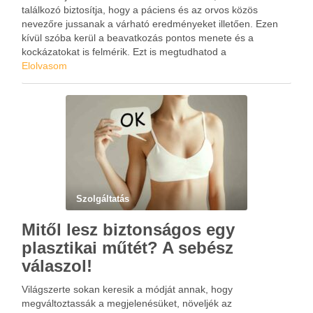
találkozó biztosítja, hogy a páciens és az orvos közös
nevezőre jussanak a várható eredményeket illetően. Ezen
kívül szóba kerül a beavatkozás pontos menete és a
kockázatokat is felmérik. Ezt is megtudhatod a
www.budaiszemeszet.hu weboldalon. A műtét célja nem
Elolvasom
csupán a fiatalosabb megjelenés …
Szolgáltatás
Mitől lesz biztonságos egy
plasztikai műtét? A sebész
válaszol!
Világszerte sokan keresik a módját annak, hogy
megváltoztassák a megjelenésüket, növeljék az