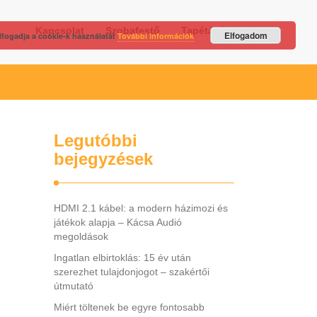
Kapcsolat
Szobafestő
Tapétázás
Elfogadom
lfogadja a cookie-k használatát
További információk
Legutóbbi
bejegyzések
HDMI 2.1 kábel: a modern házimozi és
játékok alapja – Kácsa Audió
megoldások
Ingatlan elbirtoklás: 15 év után
szerezhet tulajdonjogot – szakértői
útmutató
Miért töltenek be egyre fontosabb