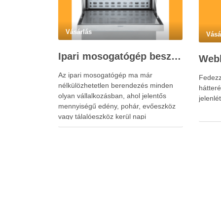
Vásárlás
Vásá
Ipari mosogatógép beszerzése vállalkozásoknak a hatékony konyhai működéshez
Az ipari mosogatógép ma már
Fedezze
nélkülözhetetlen berendezés minden
hátter
olyan vállalkozásban, ahol jelentős
jelenlé
mennyiségű edény, pohár, evőeszköz
vagy tálalóeszköz kerül napi
használatba.