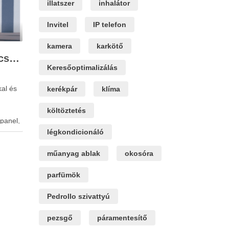
illatszer
inhalátor
Invitel
IP telefon
kamera
karkötő
Hogyan hat a szendvicspanel vastagsága a hőszigetelési teljesítményre?
Keresőoptimalizálás
kal és
kerékpár
klíma
költöztetés
panel,
ága és
légkondicionáló
oz, az
gekben.
műanyag ablak
okosóra
i,
ezel,
parfümök
Pedrollo szivattyú
pezsgő
páramentesítő