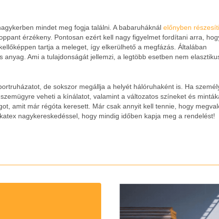
 nagykerben mindet meg fogja találni. A babaruháknál
előnyben részesít
roppant érzékeny. Pontosan ezért kell nagy figyelmet fordítani arra, hog
kellőképpen tartja a meleget, így elkerülhető a megfázás. Általában
s anyag. Ami a tulajdonságát jellemzi, a legtöbb esetben nem elasztiku
portruházatot, de sokszor megállja a helyét hálóruhaként is. Ha szemé
szemügyre veheti a kínálatot, valamint a változatos színeket és minták
t, amit már régóta keresett. Már csak annyit kell tennie, hogy megvaló
katex nagykereskedéssel, hogy mindig időben kapja meg a rendelést!