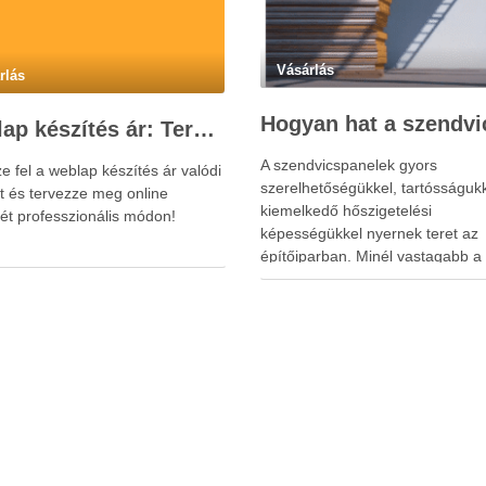
Vásárlás
rlás
Weblap készítés ár: Tervezés, Fejlesztés, Beruházás Lépésről Lépésre
A szendvicspanelek gyors
 fel a weblap készítés ár valódi
szerelhetőségükkel, tartósságuk
ét és tervezze meg online
kiemelkedő hőszigetelési
tét professzionális módon!
képességükkel nyernek teret az
építőiparban. Minél vastagabb a 
annál jobb az energiahatékonys
ez az, amit idővel bőven visszah
alacsonyabb fűtési-hűtési költsé
Ha építkezés előtt állsz vagy ipar
mezőgazdasági létesítményt terv
valószínűleg már találkoztál a
szendvicspanel fogalmával. Nem
véletlen, hogy …