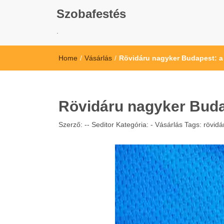
Szobafestés
.
Home
/
Vásárlás
/
Rövidáru nagyker Budapest: a 
Rövidáru nagyker Budap
Szerző: --
Seditor
Kategória: -
Vásárlás
Tags:
rövid