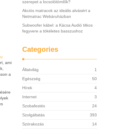
szerepet a locsolótömlők?
Akciós matracok az ideális alvásért a
Netmatrac Webáruházban
Subwoofer kábel: a Kácsa Audió titkos
fegyvere a tökéletes basszushoz
Categories
ru
rt, ami
k,
Állatvilág
1
sson a
Egészség
50
Hírek
4
zésére
Internet
3
elyek
es
Szobafestés
24
Szolgáltatás
393
Szórakozás
14