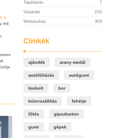
Tapétázás
7
Vásárlás
215
ik a
Webáruház
303
y mit
s,
Címkék
lyesen
at.
ajándék
arany medál
sítja
autófóliázás
autógumi
biobolt
bor
bútorszállítás
fehérje
fűtés
gipszkarton
gumi
gépek