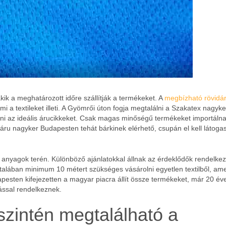
kik a meghatározott időre szállítják a termékeket. A
megbízható rövidá
mi a textileket illeti. A Gyömrői úton fogja megtalálni a Szakatex nagyke
lni az ideális árucikkeket. Csak magas minőségű termékeket importálna
áru nagyker Budapesten tehát bárkinek elérhető, csupán el kell látoga
 az anyagok terén. Különböző ajánlatokkal állnak az érdeklődők rendelke
ltalában minimum 10 métert szükséges vásárolni egyetlen textilből, am
pesten kifejezetten a magyar piacra állít össze termékeket, már 20 év
ással rendelkeznek.
szintén megtalálható a