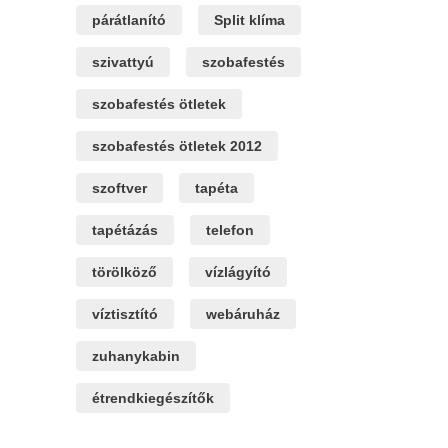
párátlanító
Split klíma
szivattyú
szobafestés
szobafestés ötletek
szobafestés ötletek 2012
szoftver
tapéta
tapétázás
telefon
törölköző
vízlágyító
víztisztító
webáruház
zuhanykabin
étrendkiegészítők