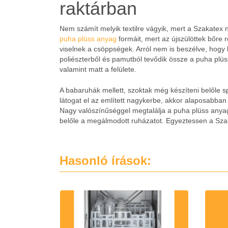
raktárban
Nem számít melyik textilre vágyik, mert a Szakatex
puha plüss anyag
formáit, mert az újszülöttek bőre 
viselnek a csöppségek. Arról nem is beszélve, hogy 
poliészterből és pamutból tevődik össze a puha plüs
valamint matt a felülete.
A babaruhák mellett, szoktak még készíteni belőle s
látogat el az említett nagykerbe, akkor alaposabban 
Nagy valószínűséggel megtalálja a puha plüss anyago
belőle a megálmodott ruházatot. Egyeztessen a Sza
Hasonló írások: