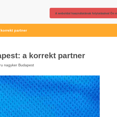
A weboldal használatának folytatásával Ön e
korrekt partner
est: a korrekt partner
áru nagyker Budapest