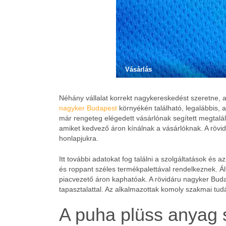
Vásárlás
Néhány vállalat korrekt nagykereskedést szeretne, a
nagyker Budapest
környékén található, legalábbis, a
már rengeteg elégedett vásárlónak segített megtalá
amiket kedvező áron kínálnak a vásárlóknak. A rövid
honlapjukra.
Itt további adatokat fog találni a szolgáltatások és
és roppant széles termékpalettával rendelkeznek. Á
piacvezető áron kaphatóak. A rövidáru nagyker Buda
tapasztalattal. Az alkalmazottak komoly szakmai tud
A puha plüss anyag 