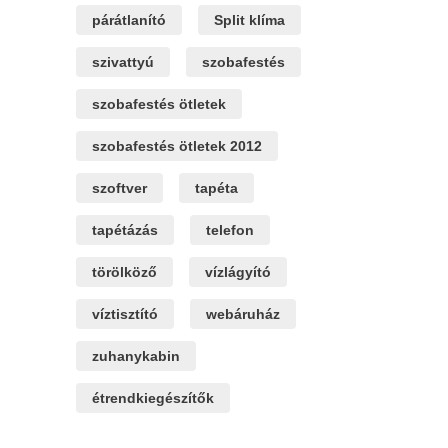
párátlanító
Split klíma
szivattyú
szobafestés
szobafestés ötletek
szobafestés ötletek 2012
szoftver
tapéta
tapétázás
telefon
törölköző
vízlágyító
víztisztító
webáruház
zuhanykabin
étrendkiegészítők