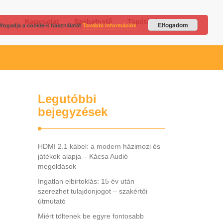
Kapcsolat
Szobafestő
Tapétázás
Elfogadom
lfogadja a cookie-k használatát
További információk
Legutóbbi
bejegyzések
HDMI 2.1 kábel: a modern házimozi és
játékok alapja – Kácsa Audió
megoldások
Ingatlan elbirtoklás: 15 év után
szerezhet tulajdonjogot – szakértői
útmutató
Miért töltenek be egyre fontosabb