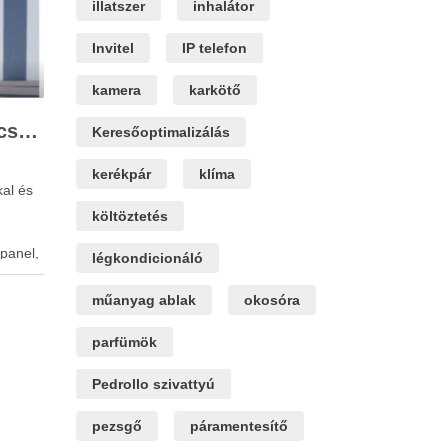
illatszer
inhalátor
Invitel
IP telefon
kamera
karkötő
Hogyan hat a szendvicspanel vastagsága a hőszigetelési teljesítményre?
Keresőoptimalizálás
kerékpár
klíma
kal és
költöztetés
panel,
légkondicionáló
ága és
oz, az
műanyag ablak
okosóra
gekben.
i,
parfümök
ezel,
Pedrollo szivattyú
pezsgő
páramentesítő