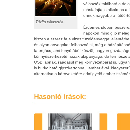
választék található a dal
másfafajta is alkalmas a 
ennek nagyobb a fűtőért
Tűzifa választék
Érdemes időben beszerez
napokon mindig jó meleg
hiszen a száraz fa a vizes tüzelőanyaggal ellentét
és olyan anyagokat felhasználni, még a házépítésnél
faforgács, ami fenyőfából készül, nagyon gazdaságos
könnyűszerkezetű házak alapanyaga, de természete
OSB lapnak, ráadásul még környezetbarát is, ugyanis 
is burkolható gipszkartonnal, lambériával. Nagyszer
alternatíva a környezetére odafigyelő ember számár
Hasonló írások: