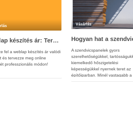
Vásárlás
rlás
Weblap készítés ár: Tervezés, Fejlesztés, Beruházás Lépésről Lépésre
A szendvicspanelek gyors
 fel a weblap készítés ár valódi
szerelhetőségükkel, tartósságuk
ét és tervezze meg online
kiemelkedő hőszigetelési
tét professzionális módon!
képességükkel nyernek teret az
építőiparban. Minél vastagabb a 
annál jobb az energiahatékonys
ez az, amit idővel bőven visszah
alacsonyabb fűtési-hűtési költsé
Ha építkezés előtt állsz vagy ipar
mezőgazdasági létesítményt terv
valószínűleg már találkoztál a
szendvicspanel fogalmával. Nem
véletlen, hogy …