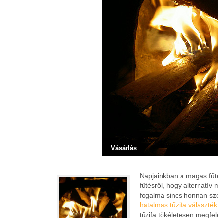
Vásárlás
Napjainkban a magas fűt
fűtésről, hogy alternatív 
fogalma sincs honnan szer
hatalmas tűzifa választék
tűzifa tökéletesen megfe