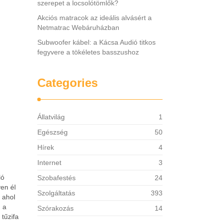
szerepet a locsolótömlők?
Akciós matracok az ideális alvásért a
Netmatrac Webáruházban
Subwoofer kábel: a Kácsa Audió titkos
fegyvere a tökéletes basszushoz
Categories
Állatvilág
1
Egészség
50
Hírek
4
Internet
3
ló
Szobafestés
24
yen él
Szolgáltatás
393
 ahol
, a
Szórakozás
14
tűzifa