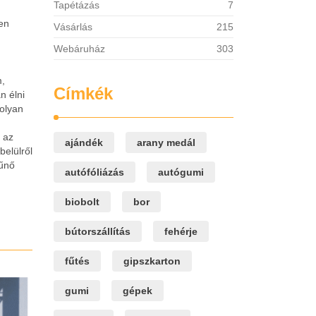
Tapétázás
7
zen
Vásárlás
215
Webáruház
303
m,
Címkék
n élni
 olyan
 az
ajándék
arany medál
belülről
tűnő
autófóliázás
autógumi
biobolt
bor
bútorszállítás
fehérje
fűtés
gipszkarton
gumi
gépek