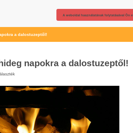
A weboldal használatának folytatásával Ön e
napokra a dalostuzeptől!
 hideg napokra a dalostuzeptől!
választék