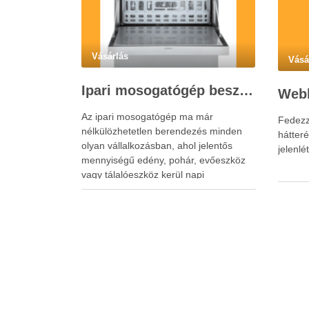
Vásárlás
Vásá
Ipari mosogatógép beszerzése vállalkozásoknak a hatékony konyhai működéshez
Az ipari mosogatógép ma már
Fedezze
nélkülözhetetlen berendezés minden
hátter
olyan vállalkozásban, ahol jelentős
jelenlé
mennyiségű edény, pohár, evőeszköz
vagy tálalóeszköz kerül napi
használatba.