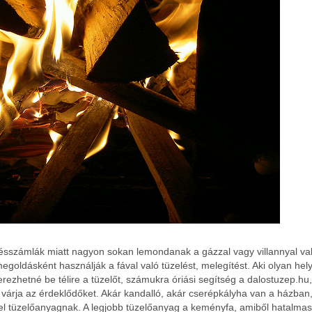
ésszámlák miatt nagyon sokan lemondanak a gázzal vagy villannyal va
megoldásként használják a fával való tüzelést, melegítést. Aki olyan hel
ezhetné be télire a tüzelőt, számukra óriási segítség a dalostuzep.hu,
várja az érdeklődőket. Akár kandalló, akár cserépkályha van a házban
lel tüzelőanyagnak. A legjobb tüzelőanyag a keményfa, amiből hatalmas 