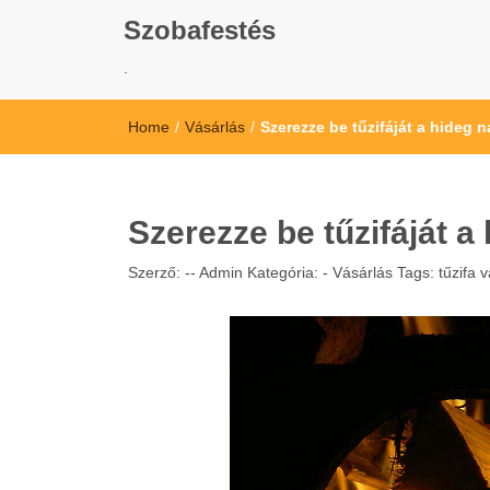
Szobafestés
.
Home
/
Vásárlás
/
Szerezze be tűzifáját a hideg 
Szerezze be tűzifáját a
Szerző: --
Admin
Kategória: -
Vásárlás
Tags:
tűzifa 