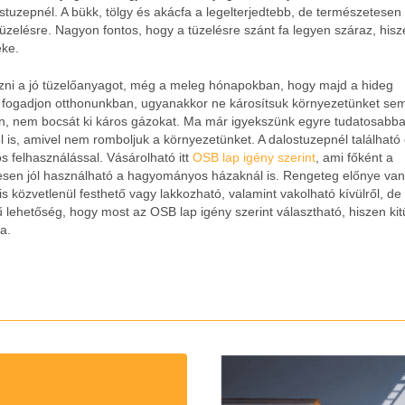
ostuzepnél. A bükk, tölgy és akácfa a legelterjedtebb, de természetesen
tüzelésre. Nagyon fontos, hogy a tüzelésre szánt fa legyen száraz, his
éke.
ni a jó tüzelőanyagot, még a meleg hónapokban, hogy majd a hideg
 fogadjon otthonunkban, ugyanakkor ne károsítsuk környezetünket se
ben, nem bocsát ki káros gázokat. Ma már igyekszünk egyre tudatosabba
 is, amivel nem romboljuk a környezetünket. A dalostuzepnél található
 felhasználással. Vásárolható itt
OSB lap igény szerint
, ami főként a
sen jól használható a hagyományos házaknál is. Rengeteg előnye van
közvetlenül festhető vagy lakkozható, valamint vakolható kívülről, de 
ű lehetőség, hogy most az OSB lap igény szerint választható, hiszen ki
a.