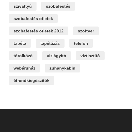
szivattyú
szobafestés
szobafestés ötletek
szobafestés ötletek 2012
szoftver
tapéta
tapétázás
telefon
törölköző
vízlágyító
víztisztító
webáruház
zuhanykabin
étrendkiegészítők