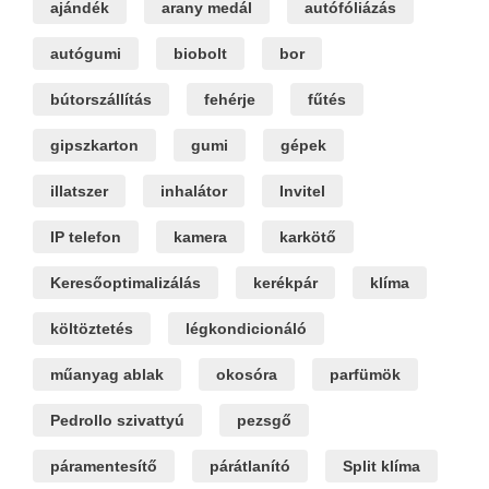
ajándék
arany medál
autófóliázás
autógumi
biobolt
bor
bútorszállítás
fehérje
fűtés
gipszkarton
gumi
gépek
illatszer
inhalátor
Invitel
IP telefon
kamera
karkötő
Keresőoptimalizálás
kerékpár
klíma
költöztetés
légkondicionáló
műanyag ablak
okosóra
parfümök
Pedrollo szivattyú
pezsgő
páramentesítő
párátlanító
Split klíma