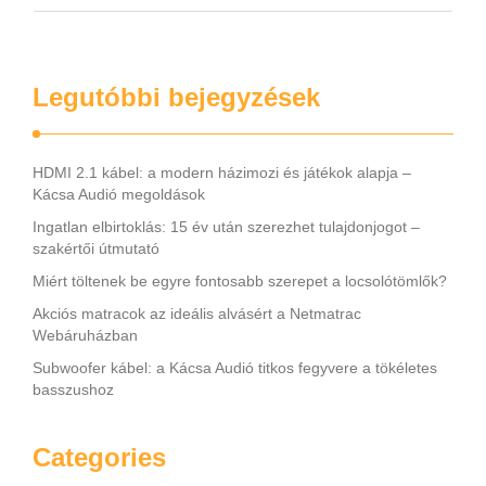
vagy nagyobb értéket képviselnek. Ezekre ugyanis a
szakemberek jobban odafigyelnek, mint általában. A …
Legutóbbi bejegyzések
HDMI 2.1 kábel: a modern házimozi és játékok alapja –
Kácsa Audió megoldások
Ingatlan elbirtoklás: 15 év után szerezhet tulajdonjogot –
szakértői útmutató
Miért töltenek be egyre fontosabb szerepet a locsolótömlők?
Akciós matracok az ideális alvásért a Netmatrac
Webáruházban
Subwoofer kábel: a Kácsa Audió titkos fegyvere a tökéletes
basszushoz
Categories