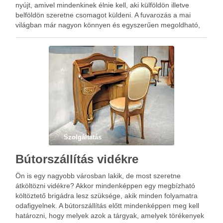
nyújt, amivel mindenkinek élnie kell, aki külföldön illetve
belföldön szeretne csomagot küldeni. A fuvarozás a mai
világban már nagyon könnyen és egyszerűen megoldható,
mivel nem olyan körülményes, hiszen vannak direkt ezzel a
szakterülettel rendelkező cégek.
Szolgáltatás
Bútorszállítás vidékre
Ön is egy nagyobb városban lakik, de most szeretne
átköltözni vidékre? Akkor mindenképpen egy megbízható
költöztető brigádra lesz szüksége, akik minden folyamatra
odafigyelnek. A bútorszállítás előtt mindenképpen meg kell
határozni, hogy melyek azok a tárgyak, amelyek törékenyek