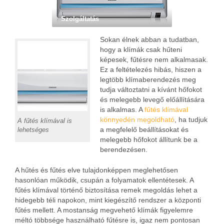
Szolgáltatás
Sokan élnek abban a tudatban,
hogy a klímák csak hűteni
képesek, fűtésre nem alkalmasak.
Ez a feltételezés hibás, hiszen a
legtöbb klímaberendezés meg
tudja változtatni a kívánt hőfokot
és melegebb levegő előállítására
is alkalmas. A
fűtés klímával
könnyedén megoldható
, ha tudjuk
A fűtés klímával is
a megfelelő beállításokat és
lehetséges
melegebb hőfokot állítunk be a
berendezésen.
A hűtés és fűtés elve tulajdonképpen meglehetősen
hasonlóan működik, csupán a folyamatok ellentétesek. A
fűtés klímával történő biztosítása remek megoldás lehet a
hidegebb téli napokon, mint kiegészítő rendszer a központi
fűtés mellett. A mostanság megvehető klímák figyelemre
méltó többsége használható fűtésre is, igaz nem pontosan