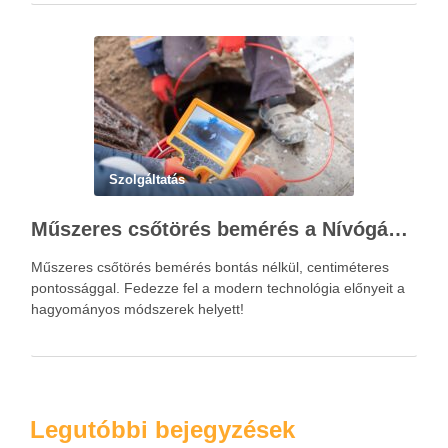
Szolgáltatás
Műszeres csőtörés bemérés a Nívógáz Hungária Kft.-vel
Műszeres csőtörés bemérés bontás nélkül, centiméteres
pontossággal. Fedezze fel a modern technológia előnyeit a
hagyományos módszerek helyett!
Legutóbbi bejegyzések