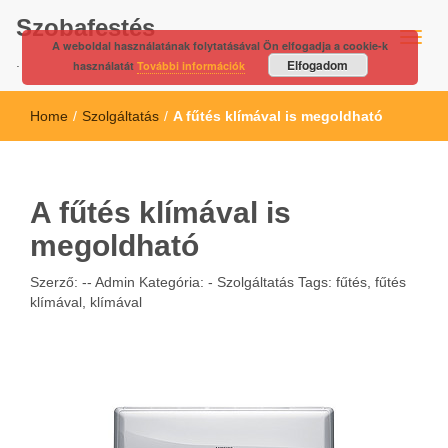
Szobafestés
A weboldal használatának folytatásával Ön elfogadja a cookie-k
.
Elfogadom
használatát
További információk
Home
/
Szolgáltatás
/
A fűtés klímával is megoldható
A fűtés klímával is
megoldható
Szerző: --
Admin
Kategória: -
Szolgáltatás
Tags:
fűtés
,
fűtés
klímával
,
klímával