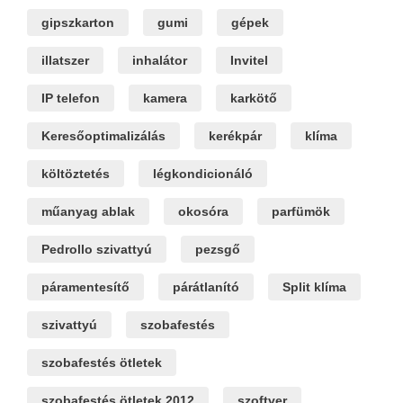
gipszkarton
gumi
gépek
illatszer
inhalátor
Invitel
IP telefon
kamera
karkötő
Keresőoptimalizálás
kerékpár
klíma
költöztetés
légkondicionáló
műanyag ablak
okosóra
parfümök
Pedrollo szivattyú
pezsgő
páramentesítő
párátlanító
Split klíma
szivattyú
szobafestés
szobafestés ötletek
szobafestés ötletek 2012
szoftver