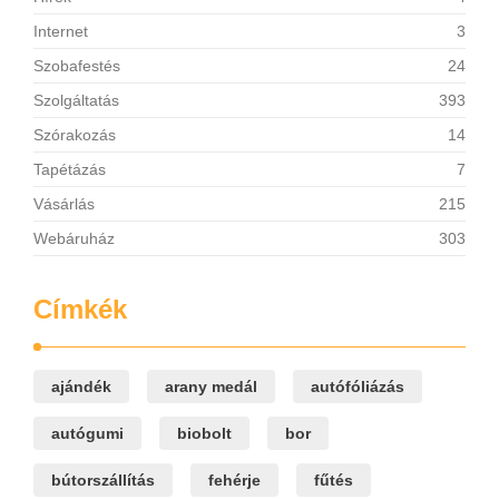
Internet
3
Szobafestés
24
Szolgáltatás
393
Szórakozás
14
Tapétázás
7
Vásárlás
215
Webáruház
303
Címkék
ajándék
arany medál
autófóliázás
autógumi
biobolt
bor
bútorszállítás
fehérje
fűtés