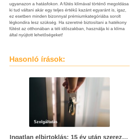
ugyanazon a hatásfokon. A fűtés klímával történő megoldása
ki tud váltani akár egy teljes értékű kazánt egyaránt is, igaz,
ez esetben minden bizonnyal prémiumkategóriába sorolt
légkondira lesz szükség. Ha szeretné biztosítani a hatékony
fűtést az otthonában a téli időszakban, használja ki a klíma
által nyújtott lehetőségeket!
Hasonló írások:
Szolgáltatás
Ingatlan elbirtoklás: 15 év után szerezhet tulajdonjogot – szakértői útmutató