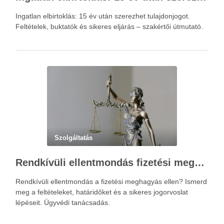
Ingatlan elbirtoklás: 15 év után szerezhet tulajdonjogot.
Feltételek, buktatók és sikeres eljárás – szakértői útmutató.
Szolgáltatás
Rendkívüli ellentmondás fizetési meghagyás ellen – Újváry Zsolt Ügyvédi Iroda
Rendkívüli ellentmondás a fizetési meghagyás ellen? Ismerd
meg a feltételeket, határidőket és a sikeres jogorvoslat
lépéseit. Ügyvédi tanácsadás.