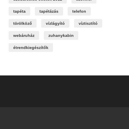
tapéta
tapétázás
telefon
törölköző
vízlágyító
víztisztító
webáruház
zuhanykabin
étrendkiegészítők