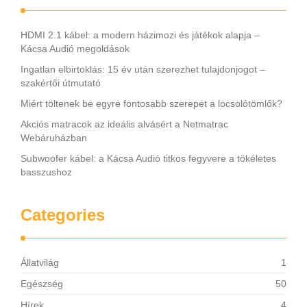
HDMI 2.1 kábel: a modern házimozi és játékok alapja –
Kácsa Audió megoldások
Ingatlan elbirtoklás: 15 év után szerezhet tulajdonjogot –
szakértői útmutató
Miért töltenek be egyre fontosabb szerepet a locsolótömlők?
Akciós matracok az ideális alvásért a Netmatrac
Webáruházban
Subwoofer kábel: a Kácsa Audió titkos fegyvere a tökéletes
basszushoz
Categories
Állatvilág
1
Egészség
50
Hírek
4