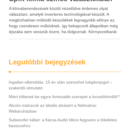
A klímaberendezések között nézelődve érdemes olyat
választani, amelyik inverteres technológiával készült. A
megbízhatóan működő készülékek legnagyobb előnye az,
hogy csendesen működnek, így bekapcsolt állapotban még
éjszaka sem vesszük észre, ha dolgoznak. Környezetbarát
tervezéssel bír és roppant energiatakarékos. A split klíma
automata üzemmódban is képes dolgozni, mellette 1 W-s
standby tartalékkal …
Legutóbbi bejegyzések
Ingatlan elbirtoklás: 15 év után szerezhet tulajdonjogot –
szakértői útmutató
Miért töltenek be egyre fontosabb szerepet a locsolótömlők?
Akciós matracok az ideális alvásért a Netmatrac
Webáruházban
Subwoofer kábel: a Kácsa Audió titkos fegyvere a tökéletes
basszushoz