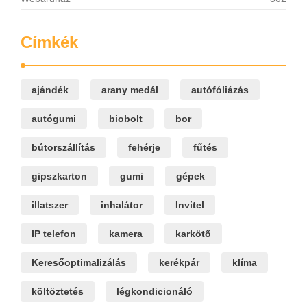
Címkék
ajándék
arany medál
autófóliázás
autógumi
biobolt
bor
bútorszállítás
fehérje
fűtés
gipszkarton
gumi
gépek
illatszer
inhalátor
Invitel
IP telefon
kamera
karkötő
Keresőoptimalizálás
kerékpár
klíma
költöztetés
légkondicionáló