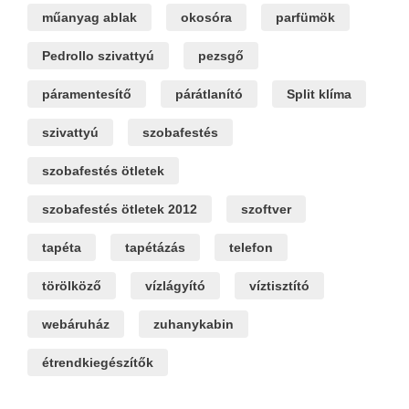
műanyag ablak
okosóra
parfümök
Pedrollo szivattyú
pezsgő
páramentesítő
párátlanító
Split klíma
szivattyú
szobafestés
szobafestés ötletek
szobafestés ötletek 2012
szoftver
tapéta
tapétázás
telefon
törölköző
vízlágyító
víztisztító
webáruház
zuhanykabin
étrendkiegészítők