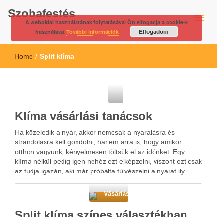
Szobafestés
A weboldal használatának folytatásával Ön elfogadja a cookie-k
.
Elfogadom
használatát
További információk
Home
/
Split klíma
Webáruház
Klíma vásárlási tanácsok
Ha közeledik a nyár, akkor nemcsak a nyaralásra és
strandolásra kell gondolni, hanem arra is, hogy amikor
otthon vagyunk, kényelmesen töltsük el az időnket. Egy
klíma nélkül pedig igen nehéz ezt elképzelni, viszont ezt csak
az tudja igazán, aki már próbálta túlvészelni a nyarat ily
módon. Sokkal jobb, ha még …
Vásárlás
Split klíma színes választékban