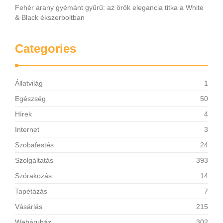
Fehér arany gyémánt gyűrű: az örök elegancia titka a White
& Black ékszerboltban
Categories
Állatvilág
1
Egészség
50
Hírek
4
Internet
3
Szobafestés
24
Szolgáltatás
393
Szórakozás
14
Tapétázás
7
Vásárlás
215
Webáruház
302