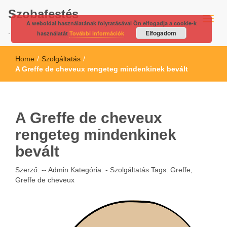
Szobafestés
A weboldal használatának folytatásával Ön elfogadja a cookie-k
.
Elfogadom
használatát
További információk
Home
/
Szolgáltatás
/
A Greffe de cheveux rengeteg mindenkinek bevált
A Greffe de cheveux
rengeteg mindenkinek
bevált
Szerző: --
Admin
Kategória: -
Szolgáltatás
Tags:
Greffe
,
Greffe de cheveux