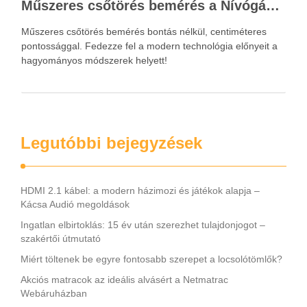
Műszeres csőtörés bemérés a Nívógáz Hungária Kft.-vel
Műszeres csőtörés bemérés bontás nélkül, centiméteres
pontossággal. Fedezze fel a modern technológia előnyeit a
hagyományos módszerek helyett!
Legutóbbi bejegyzések
HDMI 2.1 kábel: a modern házimozi és játékok alapja –
Kácsa Audió megoldások
Ingatlan elbirtoklás: 15 év után szerezhet tulajdonjogot –
szakértői útmutató
Miért töltenek be egyre fontosabb szerepet a locsolótömlők?
Akciós matracok az ideális alvásért a Netmatrac
Webáruházban