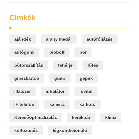
Címkék
ajándék
arany medál
autófóliázás
autógumi
biobolt
bor
bútorszállítás
fehérje
fűtés
gipszkarton
gumi
gépek
illatszer
inhalátor
Invitel
IP telefon
kamera
karkötő
Keresőoptimalizálás
kerékpár
klíma
költöztetés
légkondicionáló