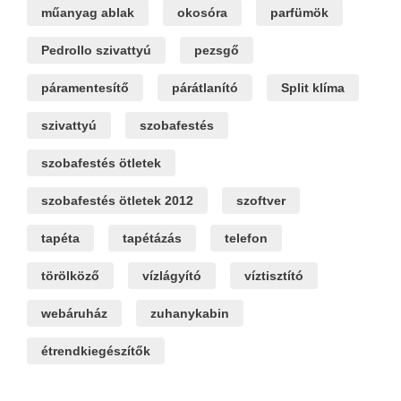
műanyag ablak
okosóra
parfümök
Pedrollo szivattyú
pezsgő
páramentesítő
párátlanító
Split klíma
szivattyú
szobafestés
szobafestés ötletek
szobafestés ötletek 2012
szoftver
tapéta
tapétázás
telefon
törölköző
vízlágyító
víztisztító
webáruház
zuhanykabin
étrendkiegészítők