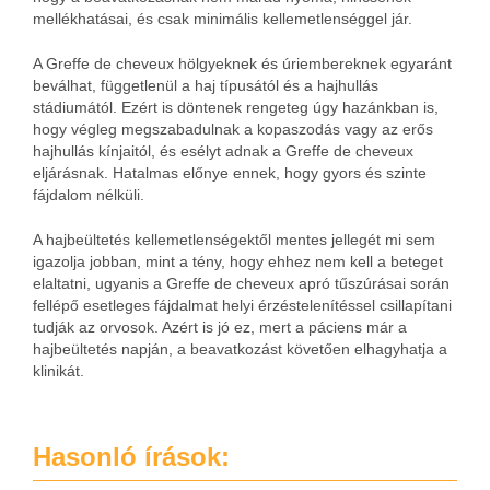
mellékhatásai, és csak minimális kellemetlenséggel jár.
A Greffe de cheveux hölgyeknek és úriembereknek egyaránt
beválhat, függetlenül a haj típusától és a hajhullás
stádiumától. Ezért is döntenek rengeteg úgy hazánkban is,
hogy végleg megszabadulnak a kopaszodás vagy az erős
hajhullás kínjaitól, és esélyt adnak a Greffe de cheveux
eljárásnak. Hatalmas előnye ennek, hogy gyors és szinte
fájdalom nélküli.
A hajbeültetés kellemetlenségektől mentes jellegét mi sem
igazolja jobban, mint a tény, hogy ehhez nem kell a beteget
elaltatni, ugyanis a Greffe de cheveux apró tűszúrásai során
fellépő esetleges fájdalmat helyi érzéstelenítéssel csillapítani
tudják az orvosok. Azért is jó ez, mert a páciens már a
hajbeültetés napján, a beavatkozást követően elhagyhatja a
klinikát.
Hasonló írások: