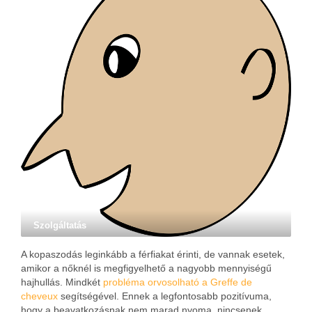
Szolgáltatás
A kopaszodás leginkább a férfiakat érinti, de vannak esetek,
amikor a nőknél is megfigyelhető a nagyobb mennyiségű
hajhullás. Mindkét
probléma orvosolható a Greffe de
cheveux
segítségével. Ennek a legfontosabb pozitívuma,
hogy a beavatkozásnak nem marad nyoma, nincsenek