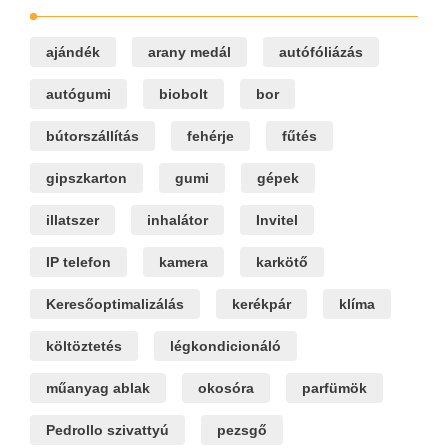
ajándék
arany medál
autófóliázás
autógumi
biobolt
bor
bútorszállítás
fehérje
fűtés
gipszkarton
gumi
gépek
illatszer
inhalátor
Invitel
IP telefon
kamera
karkötő
Keresőoptimalizálás
kerékpár
klíma
költöztetés
légkondicionáló
műanyag ablak
okosóra
parfümök
Pedrollo szivattyú
pezsgő