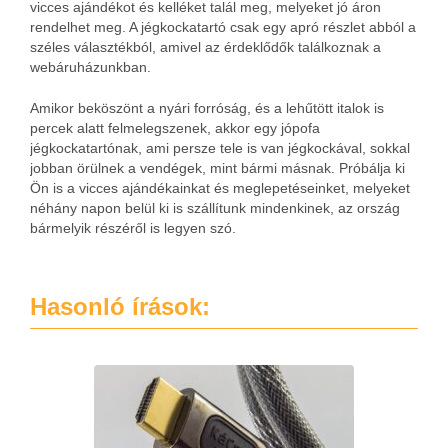
vicces ajándékot és kelléket talál meg, melyeket jó áron
rendelhet meg. A jégkockatartó csak egy apró részlet abból a
széles választékból, amivel az érdeklődők találkoznak a
webáruházunkban.
Amikor beköszönt a nyári forróság, és a lehűtött italok is
percek alatt felmelegszenek, akkor egy jópofa
jégkockatartónak, ami persze tele is van jégkockával, sokkal
jobban örülnek a vendégek, mint bármi másnak. Próbálja ki
Ön is a vicces ajándékainkat és meglepetéseinket, melyeket
néhány napon belül ki is szállítunk mindenkinek, az ország
bármelyik részéről is legyen szó.
Hasonló írások: