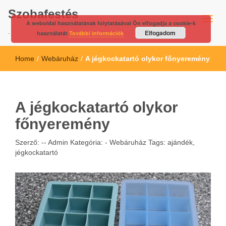
Szobafestés
A weboldal használatának folytatásával Ön elfogadja a cookie-k
.
Elfogadom
használatát
További információk
Home
/
Webáruház
/
A jégkockatartó olykor főnyeremény
A jégkockatartó olykor
főnyeremény
Szerző: --
Admin
Kategória: -
Webáruház
Tags:
ajándék
,
jégkockatartó