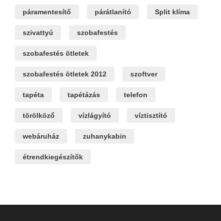
páramentesítő
párátlanító
Split klíma
szivattyú
szobafestés
szobafestés ötletek
szobafestés ötletek 2012
szoftver
tapéta
tapétázás
telefon
törölköző
vízlágyító
víztisztító
webáruház
zuhanykabin
étrendkiegészítők