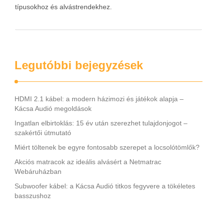
típusokhoz és alvástrendekhez.
Legutóbbi bejegyzések
HDMI 2.1 kábel: a modern házimozi és játékok alapja –
Kácsa Audió megoldások
Ingatlan elbirtoklás: 15 év után szerezhet tulajdonjogot –
szakértői útmutató
Miért töltenek be egyre fontosabb szerepet a locsolótömlők?
Akciós matracok az ideális alvásért a Netmatrac
Webáruházban
Subwoofer kábel: a Kácsa Audió titkos fegyvere a tökéletes
basszushoz