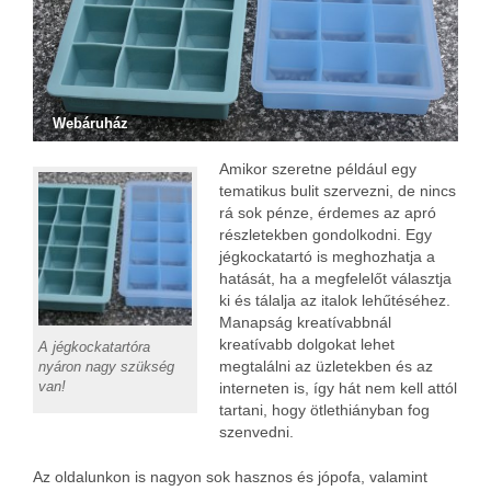
Webáruház
Amikor szeretne például egy
tematikus bulit szervezni, de nincs
rá sok pénze, érdemes az apró
részletekben gondolkodni. Egy
jégkockatartó is meghozhatja a
hatását, ha a megfelelőt választja
ki és tálalja az italok lehűtéséhez.
Manapság kreatívabbnál
kreatívabb dolgokat lehet
A jégkockatartóra
megtalálni az üzletekben és az
nyáron nagy szükség
van!
interneten is, így hát nem kell attól
tartani, hogy ötlethiányban fog
szenvedni.
Az oldalunkon is nagyon sok hasznos és jópofa, valamint