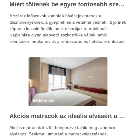
Miért töltenek be egyre fontosabb szerepet a locsolótömlők?
A száraz időszakok komoly kihívást jelentenek a
dísznövényeknek, a gyepnek és a veteményesnek, itt jönnek
képbe a locsolótömlők, amik elhárítják a problémát.
Napjainkra olyan alapvető eszközökké váltak, amik
jelentősen megkönnyítik a rendszeres és hatékony öntözést.
A megfelelő vízellátás nemcsak a növények fejlődésére van
kedvező hatással, hanem hozzájárul a kert esztétikus …
Webáruház
Akciós matracok az ideális alvásért a Netmatrac Webáruházban
Akciós matracok között böngészve találd meg az ideális
alváshoz! Szakmai útmutató a matracválasztáshoz,