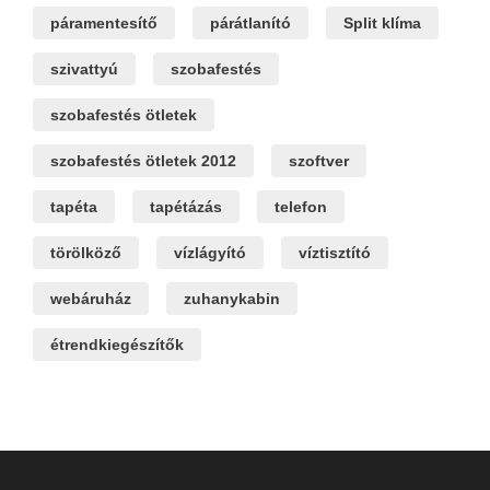
páramentesítő
párátlanító
Split klíma
szivattyú
szobafestés
szobafestés ötletek
szobafestés ötletek 2012
szoftver
tapéta
tapétázás
telefon
törölköző
vízlágyító
víztisztító
webáruház
zuhanykabin
étrendkiegészítők