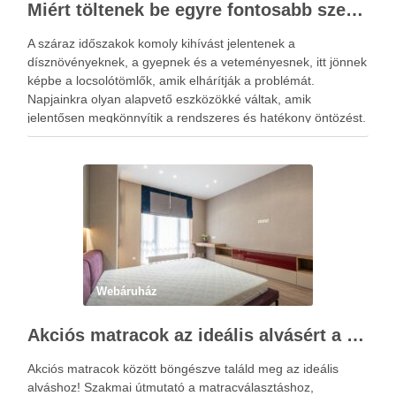
Miért töltenek be egyre fontosabb szerepet a locsolótömlők?
A száraz időszakok komoly kihívást jelentenek a
dísznövényeknek, a gyepnek és a veteményesnek, itt jönnek
képbe a locsolótömlők, amik elhárítják a problémát.
Napjainkra olyan alapvető eszközökké váltak, amik
jelentősen megkönnyítik a rendszeres és hatékony öntözést.
A megfelelő vízellátás nemcsak a növények fejlődésére van
kedvező hatással, hanem hozzájárul a kert esztétikus …
Webáruház
Akciós matracok az ideális alvásért a Netmatrac Webáruházban
Akciós matracok között böngészve találd meg az ideális
alváshoz! Szakmai útmutató a matracválasztáshoz,