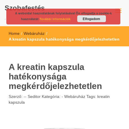
Szobafestés
A weboldal használatának folytatásával Ön elfogadja a cookie-k
.
Elfogadom
használatát
További információk
Home
/
Webáruház
/
A kreatin kapszula hatékonysága megkérdőjelezhetetlen
A kreatin kapszula
hatékonysága
megkérdőjelezhetetlen
Szerző: --
Seditor
Kategória: -
Webáruház
Tags:
kreatin
kapszula