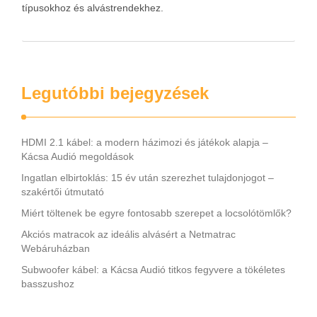
típusokhoz és alvástrendekhez.
Legutóbbi bejegyzések
HDMI 2.1 kábel: a modern házimozi és játékok alapja –
Kácsa Audió megoldások
Ingatlan elbirtoklás: 15 év után szerezhet tulajdonjogot –
szakértői útmutató
Miért töltenek be egyre fontosabb szerepet a locsolótömlők?
Akciós matracok az ideális alvásért a Netmatrac
Webáruházban
Subwoofer kábel: a Kácsa Audió titkos fegyvere a tökéletes
basszushoz