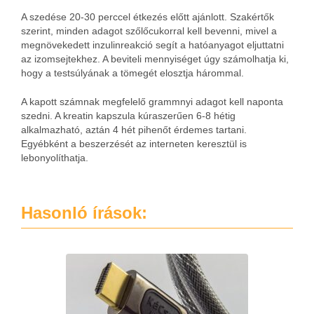
A szedése 20-30 perccel étkezés előtt ajánlott. Szakértők
szerint, minden adagot szőlőcukorral kell bevenni, mivel a
megnövekedett inzulinreakció segít a hatóanyagot eljuttatni
az izomsejtekhez. A beviteli mennyiséget úgy számolhatja ki,
hogy a testsúlyának a tömegét elosztja hárommal.
A kapott számnak megfelelő grammnyi adagot kell naponta
szedni. A kreatin kapszula kúraszerűen 6-8 hétig
alkalmazható, aztán 4 hét pihenőt érdemes tartani.
Egyébként a beszerzését az interneten keresztül is
lebonyolíthatja.
Hasonló írások: