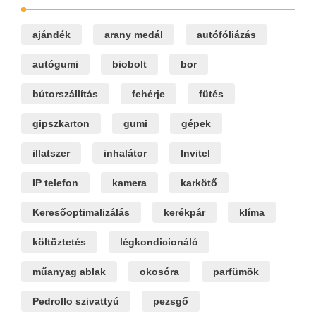
ajándék
arany medál
autófóliázás
autógumi
biobolt
bor
bútorszállítás
fehérje
fűtés
gipszkarton
gumi
gépek
illatszer
inhalátor
Invitel
IP telefon
kamera
karkötő
Keresőoptimalizálás
kerékpár
klíma
költöztetés
légkondicionáló
műanyag ablak
okosóra
parfümök
Pedrollo szivattyú
pezsgő