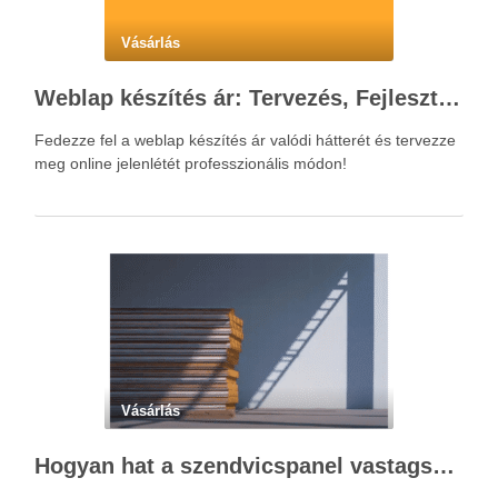
Vásárlás
Weblap készítés ár: Tervezés, Fejlesztés, Beruházás Lépésről Lépésre
Fedezze fel a weblap készítés ár valódi hátterét és tervezze
meg online jelenlétét professzionális módon!
Vásárlás
Hogyan hat a szendvicspanel vastagsága a hőszigetelési teljesítményre?