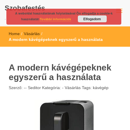
Szobafestés
A weboldal használatának folytatásával Ön elfogadja a cookie-k
.
Elfogadom
használatát
További információk
Home
/
Vásárlás
/
A modern kávégépeknek egyszerű a használata
A modern kávégépeknek
egyszerű a használata
Szerző: --
Seditor
Kategória: -
Vásárlás
Tags:
kávégép