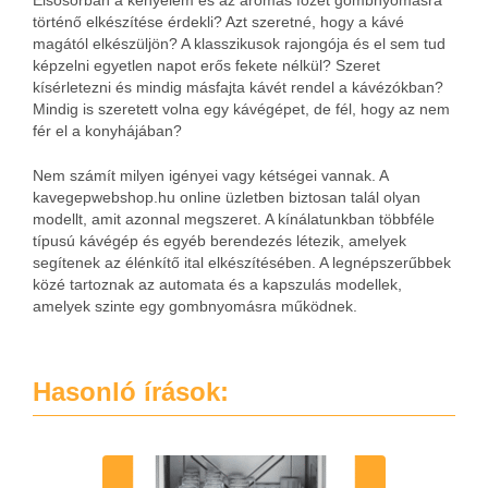
Elsősorban a kényelem és az aromás főzet gombnyomásra
történő elkészítése érdekli? Azt szeretné, hogy a kávé
magától elkészüljön? A klasszikusok rajongója és el sem tud
képzelni egyetlen napot erős fekete nélkül? Szeret
kísérletezni és mindig másfajta kávét rendel a kávézókban?
Mindig is szeretett volna egy kávégépet, de fél, hogy az nem
fér el a konyhájában?
Nem számít milyen igényei vagy kétségei vannak. A
kavegepwebshop.hu online üzletben biztosan talál olyan
modellt, amit azonnal megszeret. A kínálatunkban többféle
típusú kávégép és egyéb berendezés létezik, amelyek
segítenek az élénkítő ital elkészítésében. A legnépszerűbbek
közé tartoznak az automata és a kapszulás modellek,
amelyek szinte egy gombnyomásra működnek.
Hasonló írások: