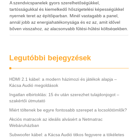
A szendvicspanelek gyors szerelhetőségükkel,
tartósságukkal és kiemelkedő hőszigetelési képességükkel
nyernek teret az építőiparban. Minél vastagabb a panel,
annál jobb az energiahatékonysága és ez az, amit idővel
bőven visszahoz, az alacsonyabb fűtési-hűtési költségekben.
Ha építkezés előtt állsz vagy ipari, mezőgazdasági
létesítményt tervezel, valószínűleg már találkoztál a
szendvicspanel fogalmával. Nem véletlen, hogy …
Legutóbbi bejegyzések
HDMI 2.1 kábel: a modern házimozi és játékok alapja –
Kácsa Audió megoldások
Ingatlan elbirtoklás: 15 év után szerezhet tulajdonjogot –
szakértői útmutató
Miért töltenek be egyre fontosabb szerepet a locsolótömlők?
Akciós matracok az ideális alvásért a Netmatrac
Webáruházban
Subwoofer kábel: a Kácsa Audió titkos fegyvere a tökéletes