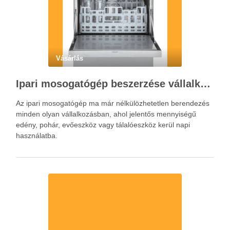
Vásárlás
Ipari mosogatógép beszerzése vállalkozásoknak a hatékony konyhai működéshez
Az ipari mosogatógép ma már nélkülözhetetlen berendezés
minden olyan vállalkozásban, ahol jelentős mennyiségű
edény, pohár, evőeszköz vagy tálalóeszköz kerül napi
használatba.