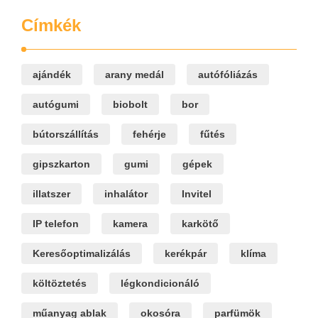
Címkék
ajándék
arany medál
autófóliázás
autógumi
biobolt
bor
bútorszállítás
fehérje
fűtés
gipszkarton
gumi
gépek
illatszer
inhalátor
Invitel
IP telefon
kamera
karkötő
Keresőoptimalizálás
kerékpár
klíma
költöztetés
légkondicionáló
műanyag ablak
okosóra
parfümök