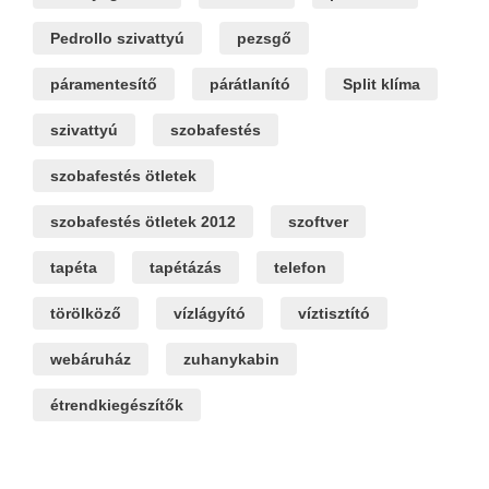
Pedrollo szivattyú
pezsgő
páramentesítő
párátlanító
Split klíma
szivattyú
szobafestés
szobafestés ötletek
szobafestés ötletek 2012
szoftver
tapéta
tapétázás
telefon
törölköző
vízlágyító
víztisztító
webáruház
zuhanykabin
étrendkiegészítők