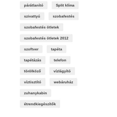
párátlanító
Split klíma
szivattyú
szobafestés
szobafestés ötletek
szobafestés ötletek 2012
szoftver
tapéta
tapétázás
telefon
törölköző
vízlágyító
víztisztító
webáruház
zuhanykabin
étrendkiegészítők