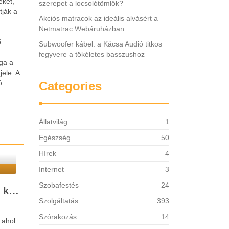
eket,
szerepet a locsolótömlők?
tják a
Akciós matracok az ideális alvásért a
Netmatrac Webáruházban
ő
Subwoofer kábel: a Kácsa Audió titkos
fegyvere a tökéletes basszushoz
ga a
jele. A
ó
Categories
Állatvilág
1
Egészség
50
Hírek
4
Internet
3
Szobafestés
24
Szobafestés tanácsok kezdőknek
Szolgáltatás
393
Szórakozás
14
 ahol