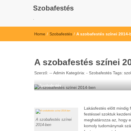
Szobafestés
.
Home
/
Szobafestés
/
A szobafestés színei 2014-
A szobafestés színei 2
Szerző: --
Admin
Kategória: -
Szobafestés
Tags:
szo
Szobafestés
Lakásfestés előtt mindig 
festéssel szoktuk kezden
A szobafestés színei
meghatározza az, hogy eg
2014-ben
komoly tudománynak számí