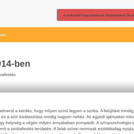
A weboldal használatának folytatásával Ön e
ben
014-ben
bafestés
felmerül a kérdés, hogy milyen színű legyen a szoba. A felújítást mindig
i és a szín kiválasztása mindig nagyon nehéz. Az egyedi igényeket min
y helyiség a végén milyen árnyalatban pompázik. A színpszichológia 
t a szobafestés területén. A falak színei nemcsak esztétikailag nyújt