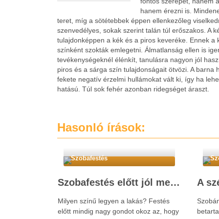
fontos szerepet, hanem a 
hanem érezni is. Minden
teret, míg a sötétebbek éppen ellenkezőleg viselkedn
szenvedélyes, sokak szerint talán túl erőszakos. A kék
tulajdonképpen a kék és a piros keveréke. Ennek a ké
színként szokták emlegetni. Álmatlanság ellen is ige
tevékenységeknél élénkít, tanulásra nagyon jól has
piros és a sárga szín tulajdonságait ötvözi. A barna 
fekete negatív érzelmi hullámokat vált ki, így ha leh
hatású. Túl sok fehér azonban ridegséget áraszt.
Hasonló írások:
Szobafestés
Sz
Szobafestés előtt jól meg kell választani a színeket
Milyen színű legyen a lakás? Festés
Szobán
előtt mindig nagy gondot okoz az, hogy
betart