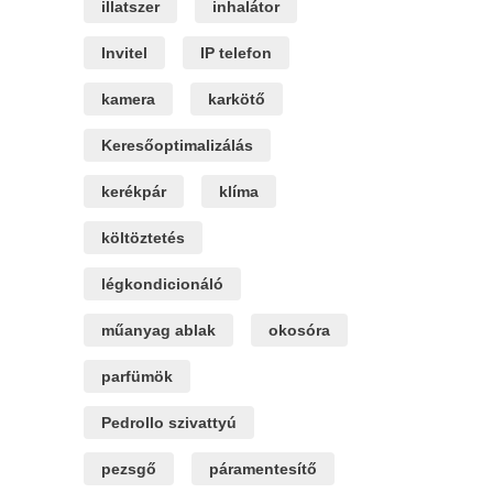
illatszer
inhalátor
Invitel
IP telefon
kamera
karkötő
Keresőoptimalizálás
kerékpár
klíma
költöztetés
légkondicionáló
műanyag ablak
okosóra
parfümök
Pedrollo szivattyú
pezsgő
páramentesítő