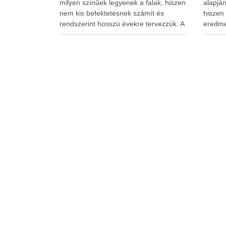
milyen színűek legyenek a falak, hiszen
alapjá
nem kis befektetésnek számít és
hiszen
rendszerint hosszú évekre tervezzük. A
eredmé
pazar látvány mindenki számára fontos,
végzün
így a szín kiválasztását az egyedi
szedjü
igények is befolyásolják. A színek
Dobozol
hatással vannak a mindennapjainkra,
kisebb 
így …
A nagy
mellé 