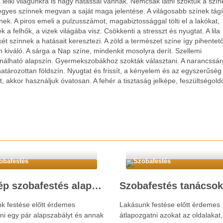
lelki világunkra is nagy hatással vannak. Nemcsak látni szoktuk a szín
egyes színnek megvan a saját maga jelentése.
A világosabb színek tágí
ek. A piros emeli a pulzusszámot, magabiztossággal tölti el a lakókat,
 a felhők, a vizek világába visz. Csökkenti a stresszt és nyugtat. A lila
t színnek a hatásait keresztezi. A zöld a természet színe így pihentet
n kiváló. A sárga a Nap színe, mindenkit mosolyra derít. Szellemi
ználható alapszín. Gyermekszobákhoz szokták választani. A narancssár
határozottan földszín. Nyugtat és frissít, a kényelem és az egyszerűség 
et, akkor használjuk óvatosan. A fehér a tisztaság jelképe, feszültségold
obafestés
Szobafestés
A szép szobafestés alapszabályai
k festése előtt érdemes
Lakásunk festése előtt érdemes
ani egy pár alapszabályt és annak
átlapozgatni azokat az oldalakat,