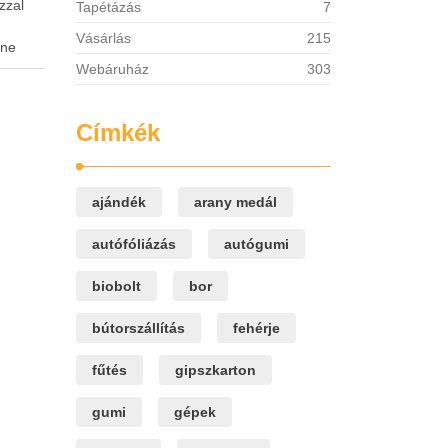
zzal
Tapétázás
7
Vásárlás
215
 ne
festési
Webáruház
303
zen
hatunk
Címkék
 a …
ajándék
arany medál
autófóliázás
autógumi
biobolt
bor
bútorszállítás
fehérje
fűtés
gipszkarton
gumi
gépek