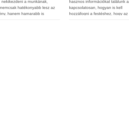
n nekikezdeni a munkának,
hasznos információkat találunk a
 nemcsak hatékonyabb lesz az
kapcsolatosan, hogyan is kell
ny, hanem hamarabb is
hozzáfogni a festéshez, hogy az
k a munkával. Első lépésként
csak szép, de tartós is legyen. A 
nk mindent össze a szobába.
tanácsokat meg kell fogadni, his
juk a kisebb kiegészítőket. A
nélküle, akár évente újra nekiáll
bútorokat hordjuk ki a szobából.
a festésnek. Szobafestés előtt
obb bútorokat toljuk egymás
legelőször is fontos kiválasztani
…