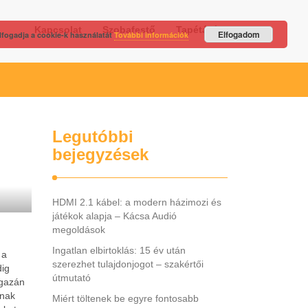
Kapcsolat
Szobafestő
Tapétázás
Elfogadom
lfogadja a cookie-k használatát
További információk
Legutóbbi
bejegyzések
HDMI 2.1 kábel: a modern házimozi és
játékok alapja – Kácsa Audió
megoldások
Ingatlan elbirtoklás: 15 év után
 a
szerezhet tulajdonjogot – szakértői
dig
útmutató
igazán
anak
Miért töltenek be egyre fontosabb