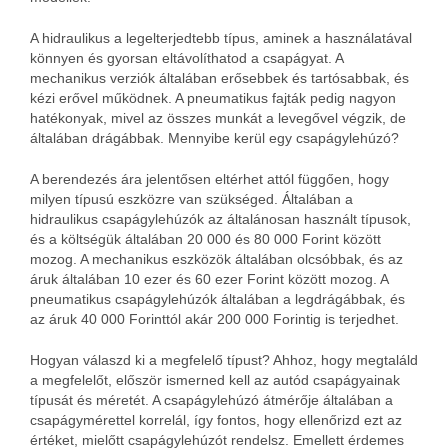
A hidraulikus a legelterjedtebb típus, aminek a használatával
könnyen és gyorsan eltávolíthatod a csapágyat. A
mechanikus verziók általában erősebbek és tartósabbak, és
kézi erővel működnek. A pneumatikus fajták pedig nagyon
hatékonyak, mivel az összes munkát a levegővel végzik, de
általában drágábbak. Mennyibe kerül egy csapágylehúzó?
A berendezés ára jelentősen eltérhet attól függően, hogy
milyen típusú eszközre van szükséged. Általában a
hidraulikus csapágylehúzók az általánosan használt típusok,
és a költségük általában 20 000 és 80 000 Forint között
mozog. A mechanikus eszközök általában olcsóbbak, és az
áruk általában 10 ezer és 60 ezer Forint között mozog. A
pneumatikus csapágylehúzók általában a legdrágábbak, és
az áruk 40 000 Forinttól akár 200 000 Forintig is terjedhet.
Hogyan válaszd ki a megfelelő típust? Ahhoz, hogy megtaláld
a megfelelőt, először ismerned kell az autód csapágyainak
típusát és méretét. A csapágylehúzó átmérője általában a
csapágymérettel korrelál, így fontos, hogy ellenőrizd ezt az
értéket, mielőtt csapágylehúzót rendelsz. Emellett érdemes