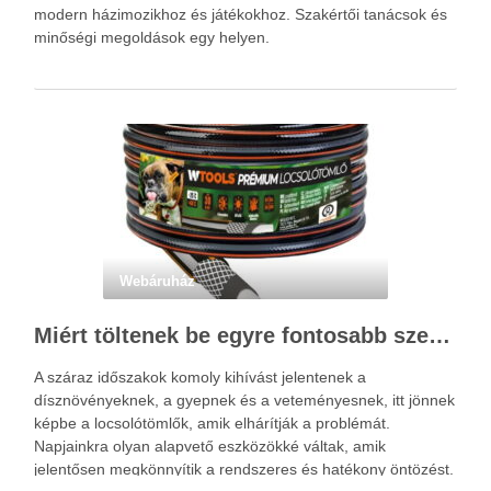
modern házimozikhoz és játékokhoz. Szakértői tanácsok és
minőségi megoldások egy helyen.
Webáruház
Miért töltenek be egyre fontosabb szerepet a locsolótömlők?
A száraz időszakok komoly kihívást jelentenek a
dísznövényeknek, a gyepnek és a veteményesnek, itt jönnek
képbe a locsolótömlők, amik elhárítják a problémát.
Napjainkra olyan alapvető eszközökké váltak, amik
jelentősen megkönnyítik a rendszeres és hatékony öntözést.