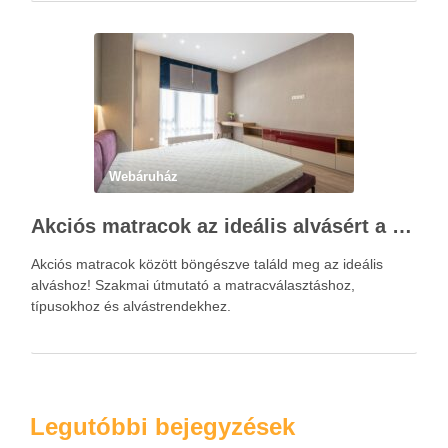
A megfelelő vízellátás nemcsak a növények fejlődésére van
kedvező hatással, hanem hozzájárul a kert esztétikus …
Webáruház
Akciós matracok az ideális alvásért a Netmatrac Webáruházban
Akciós matracok között böngészve találd meg az ideális
alváshoz! Szakmai útmutató a matracválasztáshoz,
típusokhoz és alvástrendekhez.
Legutóbbi bejegyzések