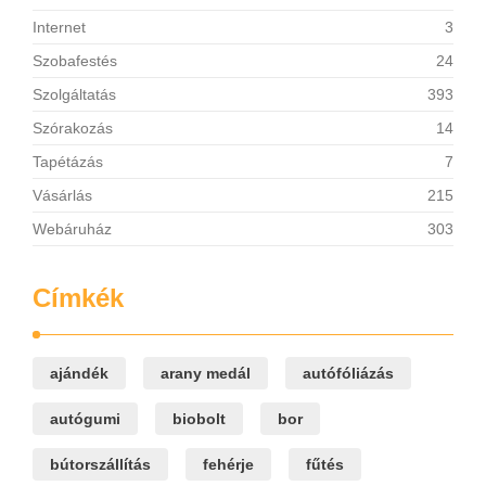
Internet
3
Szobafestés
24
Szolgáltatás
393
Szórakozás
14
Tapétázás
7
Vásárlás
215
Webáruház
303
Címkék
ajándék
arany medál
autófóliázás
autógumi
biobolt
bor
bútorszállítás
fehérje
fűtés