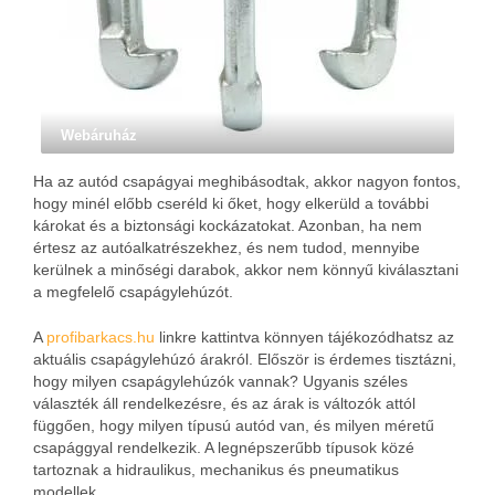
Webáruház
Ha az autód csapágyai meghibásodtak, akkor nagyon fontos,
hogy minél előbb cseréld ki őket, hogy elkerüld a további
károkat és a biztonsági kockázatokat. Azonban, ha nem
értesz az autóalkatrészekhez, és nem tudod, mennyibe
kerülnek a minőségi darabok, akkor nem könnyű kiválasztani
a megfelelő csapágylehúzót.
A
profibarkacs.hu
linkre kattintva könnyen tájékozódhatsz az
aktuális csapágylehúzó árakról. Először is érdemes tisztázni,
hogy milyen csapágylehúzók vannak? Ugyanis széles
választék áll rendelkezésre, és az árak is változók attól
függően, hogy milyen típusú autód van, és milyen méretű
csapággyal rendelkezik. A legnépszerűbb típusok közé
tartoznak a hidraulikus, mechanikus és pneumatikus
modellek.