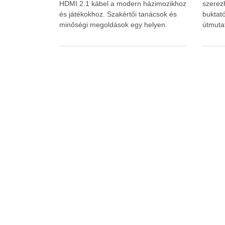
HDMI 2.1 kábel a modern házimozikhoz
szerezh
és játékokhoz. Szakértői tanácsok és
buktató
minőségi megoldások egy helyen.
útmuta