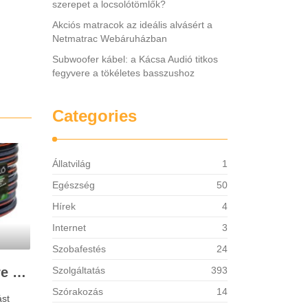
szerepet a locsolótömlők?
Akciós matracok az ideális alvásért a
Netmatrac Webáruházban
Subwoofer kábel: a Kácsa Audió titkos
fegyvere a tökéletes basszushoz
Categories
Állatvilág
1
Egészség
50
Hírek
4
Internet
3
Szobafestés
24
Miért töltenek be egyre fontosabb szerepet a locsolótömlők?
Szolgáltatás
393
Szórakozás
14
ást