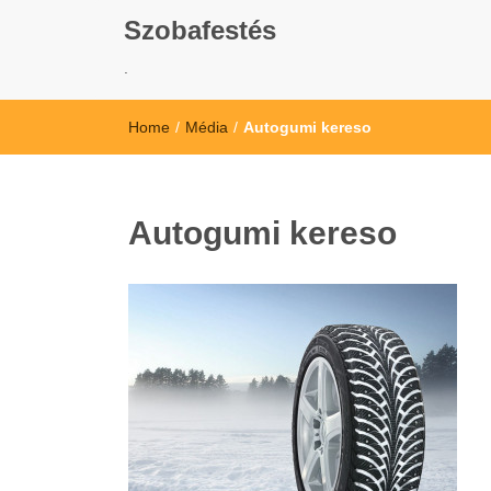
Szobafestés
.
Home
/
Média
/
Autogumi kereso
Autogumi kereso