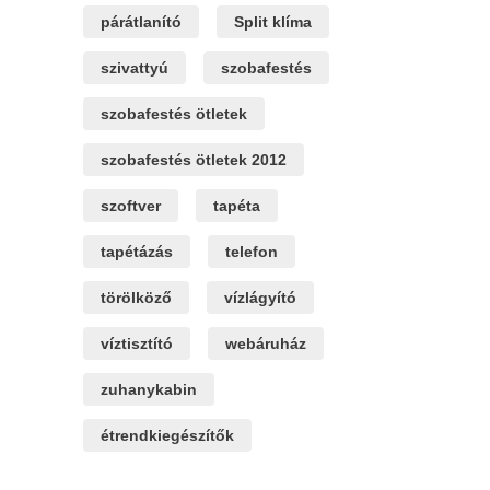
párátlanító
Split klíma
szivattyú
szobafestés
szobafestés ötletek
szobafestés ötletek 2012
szoftver
tapéta
tapétázás
telefon
törölköző
vízlágyító
víztisztító
webáruház
zuhanykabin
étrendkiegészítők