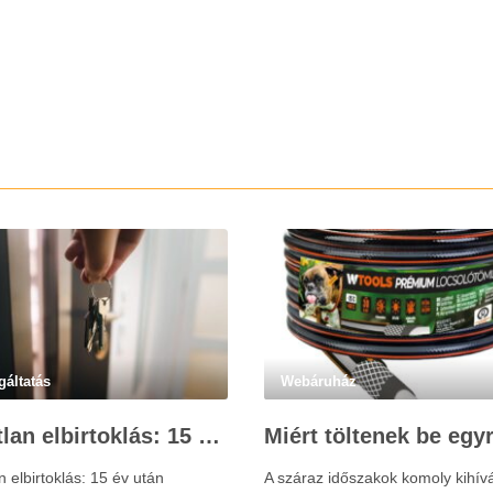
gáltatás
Webáruház
Ingatlan elbirtoklás: 15 év után szerezhet tulajdonjogot – szakértői útmutató
n elbirtoklás: 15 év után
A száraz időszakok komoly kihív