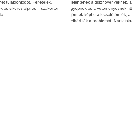
et tulajdonjogot. Feltételek,
jelentenek a dísznövényeknek, a
k és sikeres eljárás – szakértői
gyepnek és a veteményesnek, itt
tó.
jönnek képbe a locsolótömlők, a
elhárítják a problémát. Napjainkr
alapvető eszközökké váltak, ami
jelentősen megkönnyítik a rends
és hatékony öntözést. A megfele
vízellátás nemcsak a növények
fejlődésére van kedvező hatássa
hanem hozzájárul a kert esztéti