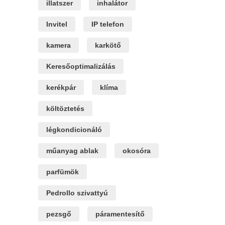
illatszer
inhalátor
Invitel
IP telefon
kamera
karkötő
Keresőoptimalizálás
kerékpár
klíma
költöztetés
légkondicionáló
műanyag ablak
okosóra
parfümök
Pedrollo szivattyú
pezsgő
páramentesítő