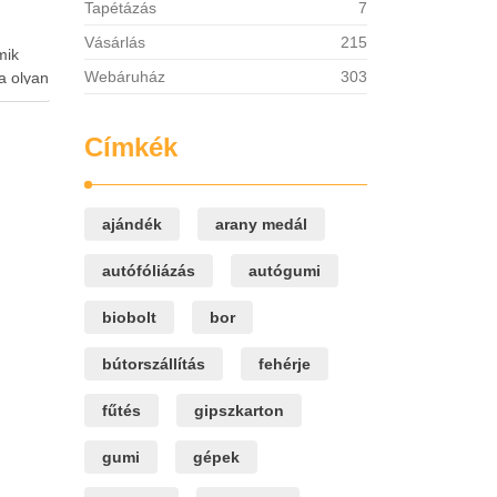
Tapétázás
7
Vásárlás
215
mik
Webáruház
303
a olyan
k
zeres
Címkék
lő
l,
kus …
ajándék
arany medál
autófóliázás
autógumi
biobolt
bor
bútorszállítás
fehérje
fűtés
gipszkarton
gumi
gépek