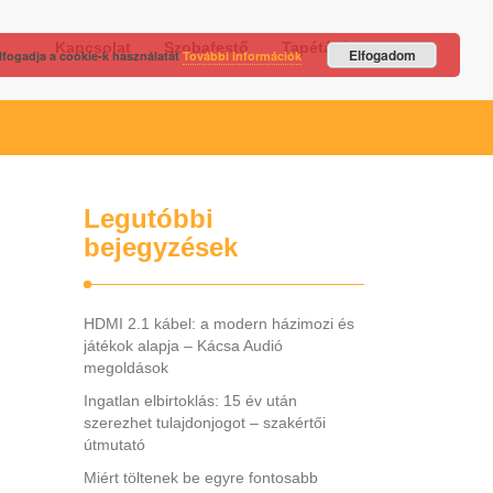
Kapcsolat
Szobafestő
Tapétázás
Elfogadom
lfogadja a cookie-k használatát
További információk
Legutóbbi
bejegyzések
HDMI 2.1 kábel: a modern házimozi és
játékok alapja – Kácsa Audió
megoldások
Ingatlan elbirtoklás: 15 év után
szerezhet tulajdonjogot – szakértői
útmutató
Miért töltenek be egyre fontosabb