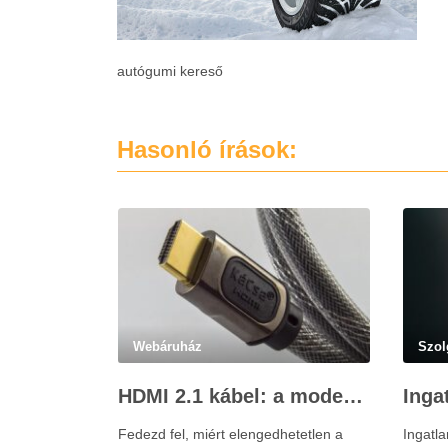
autógumi kereső
Hasonló írások:
Webáruház
Szol
HDMI 2.1 kábel: a modern házimozi és játékok alapja – Kácsa Audió megoldások
Fedezd fel, miért elengedhetetlen a
Ingatla