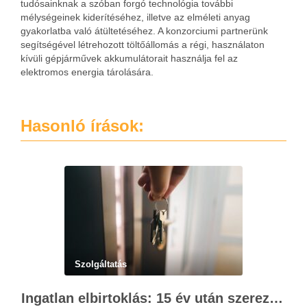
tudósainknak a szóban forgó technológia további
mélységeinek kiderítéséhez, illetve az elméleti anyag
gyakorlatba való átültetéséhez. A konzorciumi partnerünk
segítségével létrehozott töltőállomás a régi, használaton
kívüli gépjárművek akkumulátorait használja fel az
elektromos energia tárolására.
Hasonló írások:
Szolgáltatás
Ingatlan elbirtoklás: 15 év után szerezhet tulajdonjogot – szakértői útmutató