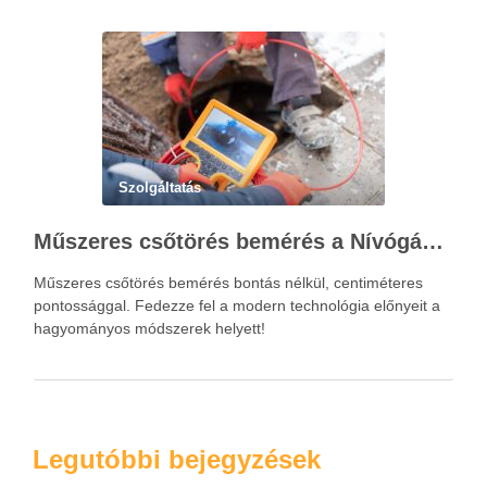
Szolgáltatás
Műszeres csőtörés bemérés a Nívógáz Hungária Kft.-vel
Műszeres csőtörés bemérés bontás nélkül, centiméteres
pontossággal. Fedezze fel a modern technológia előnyeit a
hagyományos módszerek helyett!
Legutóbbi bejegyzések