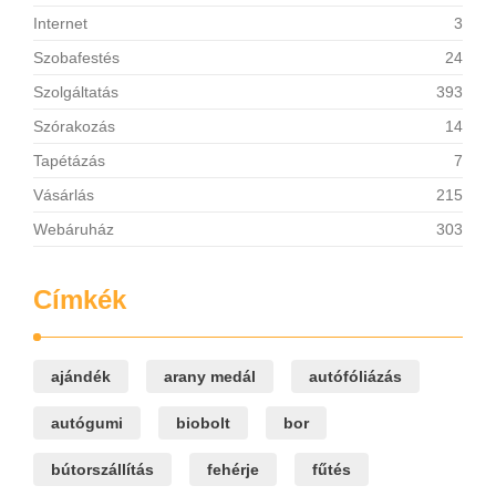
Internet
3
Szobafestés
24
Szolgáltatás
393
Szórakozás
14
Tapétázás
7
Vásárlás
215
Webáruház
303
Címkék
ajándék
arany medál
autófóliázás
autógumi
biobolt
bor
bútorszállítás
fehérje
fűtés