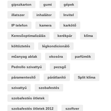
gipszkarton
gumi
gépek
illatszer
inhalátor
Invitel
IP telefon
kamera
karkötő
Keresőoptimalizálás
kerékpár
klíma
költöztetés
légkondicionáló
műanyag ablak
okosóra
parfümök
Pedrollo szivattyú
pezsgő
páramentesítő
párátlanító
Split klíma
szivattyú
szobafestés
szobafestés ötletek
szobafestés ötletek 2012
szoftver