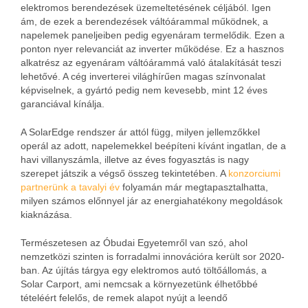
elektromos berendezések üzemeltetésének céljából. Igen
ám, de ezek a berendezések váltóárammal működnek, a
napelemek paneljeiben pedig egyenáram termelődik. Ezen a
ponton nyer relevanciát az inverter működése. Ez a hasznos
alkatrész az egyenáram váltóárammá való átalakítását teszi
lehetővé. A cég inverterei világhírűen magas színvonalat
képviselnek, a gyártó pedig nem kevesebb, mint 12 éves
garanciával kínálja.
A SolarEdge rendszer ár attól függ, milyen jellemzőkkel
operál az adott, napelemekkel beépíteni kívánt ingatlan, de a
havi villanyszámla, illetve az éves fogyasztás is nagy
szerepet játszik a végső összeg tekintetében. A
konzorciumi
partnerünk a tavalyi év
folyamán már megtapasztalhatta,
milyen számos előnnyel jár az energiahatékony megoldások
kiaknázása.
Természetesen az Óbudai Egyetemről van szó, ahol
nemzetközi szinten is forradalmi innovációra került sor 2020-
ban. Az újítás tárgya egy elektromos autó töltőállomás, a
Solar Carport, ami nemcsak a környezetünk élhetőbbé
tételéért felelős, de remek alapot nyújt a leendő