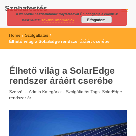
Szobafestés
A weboldal használatának folytatásával Ön elfogadja a cookie-k
.
Elfogadom
használatát
További információk
Home
/
Szolgáltatás
/
Élhető világ a SolarEdge rendszer áráért cserébe
Élhető világ a SolarEdge
rendszer áráért cserébe
Szerző: --
Admin
Kategória: -
Szolgáltatás
Tags:
SolarEdge
rendszer ár