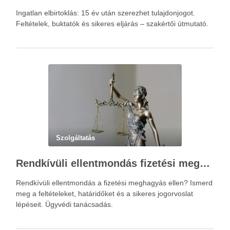
Ingatlan elbirtoklás: 15 év után szerezhet tulajdonjogot.
Feltételek, buktatók és sikeres eljárás – szakértői útmutató.
Szolgáltatás
Rendkívüli ellentmondás fizetési meghagyás ellen – Újváry Zsolt Ügyvédi Iroda
Rendkívüli ellentmondás a fizetési meghagyás ellen? Ismerd
meg a feltételeket, határidőket és a sikeres jogorvoslat
lépéseit. Ügyvédi tanácsadás.