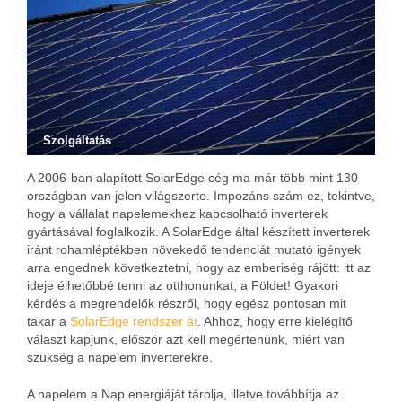
Szolgáltatás
A 2006-ban alapított SolarEdge cég ma már több mint 130
országban van jelen világszerte. Impozáns szám ez, tekintve,
hogy a vállalat napelemekhez kapcsolható inverterek
gyártásával foglalkozik. A SolarEdge által készített inverterek
iránt rohamléptékben növekedő tendenciát mutató igények
arra engednek következtetni, hogy az emberiség rájött: itt az
ideje élhetőbbé tenni az otthonunkat, a Földet! Gyakori
kérdés a megrendelők részről, hogy egész pontosan mit
takar a
SolarEdge rendszer ár
. Ahhoz, hogy erre kielégítő
választ kapjunk, először azt kell megértenünk, miért van
szükség a napelem inverterekre.
A napelem a Nap energiáját tárolja, illetve továbbítja az