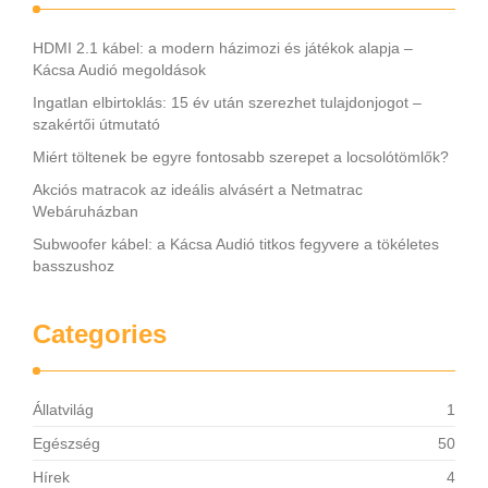
HDMI 2.1 kábel: a modern házimozi és játékok alapja –
Kácsa Audió megoldások
Ingatlan elbirtoklás: 15 év után szerezhet tulajdonjogot –
szakértői útmutató
Miért töltenek be egyre fontosabb szerepet a locsolótömlők?
Akciós matracok az ideális alvásért a Netmatrac
Webáruházban
Subwoofer kábel: a Kácsa Audió titkos fegyvere a tökéletes
basszushoz
Categories
Állatvilág
1
Egészség
50
Hírek
4