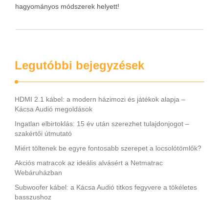
hagyományos módszerek helyett!
Legutóbbi bejegyzések
HDMI 2.1 kábel: a modern házimozi és játékok alapja –
Kácsa Audió megoldások
Ingatlan elbirtoklás: 15 év után szerezhet tulajdonjogot –
szakértői útmutató
Miért töltenek be egyre fontosabb szerepet a locsolótömlők?
Akciós matracok az ideális alvásért a Netmatrac
Webáruházban
Subwoofer kábel: a Kácsa Audió titkos fegyvere a tökéletes
basszushoz