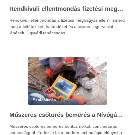
Rendkívüli ellentmondás fizetési meghagyás ellen – Újváry Zsolt Ügyvédi Iroda
Rendkívüli ellentmondás a fizetési meghagyás ellen? Ismerd
meg a feltételeket, határidőket és a sikeres jogorvoslat
lépéseit. Ügyvédi tanácsadás.
Szolgáltatás
Műszeres csőtörés bemérés a Nívógáz Hungária Kft.-vel
Műszeres csőtörés bemérés bontás nélkül, centiméteres
pontossággal. Fedezze fel a modern technológia előnyeit a