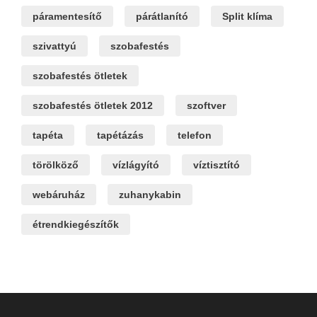
páramentesítő
párátlanító
Split klíma
szivattyú
szobafestés
szobafestés ötletek
szobafestés ötletek 2012
szoftver
tapéta
tapétázás
telefon
törölköző
vízlágyító
víztisztító
webáruház
zuhanykabin
étrendkiegészítők