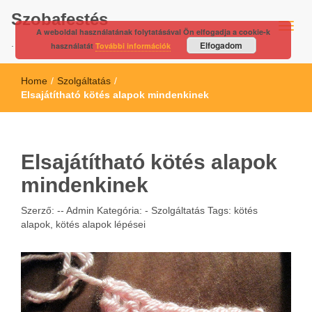
Szobafestés
A weboldal használatának folytatásával Ön elfogadja a cookie-k
.
Elfogadom
használatát
További információk
Home
/
Szolgáltatás
/
Elsajátítható kötés alapok mindenkinek
Elsajátítható kötés alapok
mindenkinek
Szerző: --
Admin
Kategória: -
Szolgáltatás
Tags:
kötés
alapok
,
kötés alapok lépései