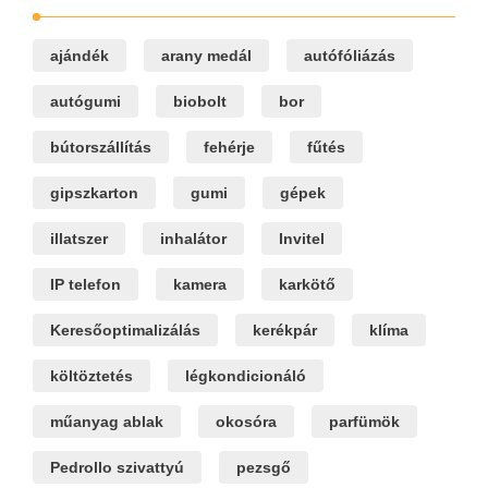
ajándék
arany medál
autófóliázás
autógumi
biobolt
bor
bútorszállítás
fehérje
fűtés
gipszkarton
gumi
gépek
illatszer
inhalátor
Invitel
IP telefon
kamera
karkötő
Keresőoptimalizálás
kerékpár
klíma
költöztetés
légkondicionáló
műanyag ablak
okosóra
parfümök
Pedrollo szivattyú
pezsgő