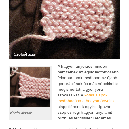
Szolgáltatás
A hagyományőrzés minden
nemzetnek az egyik legfontosabb
feladata, amit továbbad az újabb
generációnak és más népekkel is
megismerteti a gyönyörű
szokásaikat. A
kötés alapok
továbbadása a hagyományaink
alappilléreinek egyike. Igazán
szép és régi hagyomány, amit
Kötés alapok
őrizni és felfrissíteni érdemes.