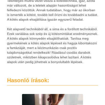
Tekintélyes múltra vezet vissza a kötéstechnika, igaz, azóta
már változott, de a leletek alapján hasonlóságot lehet
felfedezni közöttük. Annak tudatában, hogy már az ókorban
is ismerték a kötést, tovább kell őrizni és továbbadni a tudást.
A kötés alapok elsajátítása igazán egyszerű feladat.
Két alapvető technikából áll, a sima és a fordított technikából.
Ezek variálása sok szép és új kötésmintákat eredményeznek.
A kötés alapok könnyedén elsajátíthatóak. Tanítsa meg
gyermekének a kötés alapok lépéseit és hagyja kibontakozni
a fantáziáját, mert a kézimunkázás csak pozitív
tulajdonságokkal rendelkezik! Ráadásul csodás darabok
születnek, miközben kikapcsolódva lehet lazítani. A kötés
alapok után pedig jöhetnek a bonyolultabb lépések.
Hasonló írások: