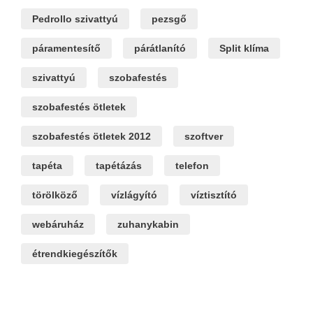
Pedrollo szivattyú
pezsgő
páramentesítő
párátlanító
Split klíma
szivattyú
szobafestés
szobafestés ötletek
szobafestés ötletek 2012
szoftver
tapéta
tapétázás
telefon
törölköző
vízlágyító
víztisztító
webáruház
zuhanykabin
étrendkiegészítők