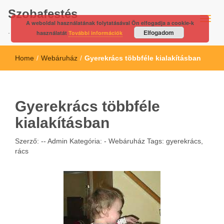
Szobafestés
A weboldal használatának folytatásával Ön elfogadja a cookie-k
.
Elfogadom
használatát
További információk
Home
/
Webáruház
/
Gyerekrács többféle kialakításban
Gyerekrács többféle
kialakításban
Szerző: --
Admin
Kategória: -
Webáruház
Tags:
gyerekrács
,
rács