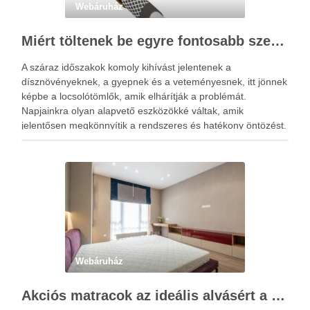
Webáruház
Miért töltenek be egyre fontosabb szerepet a locsolótömlők?
A száraz időszakok komoly kihívást jelentenek a
dísznövényeknek, a gyepnek és a veteményesnek, itt jönnek
képbe a locsolótömlők, amik elhárítják a problémát.
Napjainkra olyan alapvető eszközökké váltak, amik
jelentősen megkönnyítik a rendszeres és hatékony öntözést.
A megfelelő vízellátás nemcsak a növények fejlődésére van
kedvező hatással, hanem hozzájárul a kert esztétikus …
Webáruház
Akciós matracok az ideális alvásért a Netmatrac Webáruházban