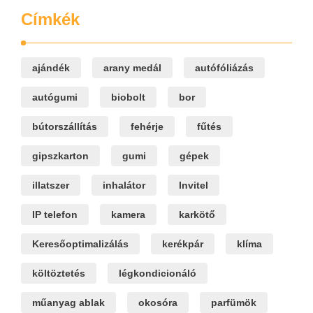
Címkék
ajándék
arany medál
autófóliázás
autógumi
biobolt
bor
bútorszállítás
fehérje
fűtés
gipszkarton
gumi
gépek
illatszer
inhalátor
Invitel
IP telefon
kamera
karkötő
Keresőoptimalizálás
kerékpár
klíma
költöztetés
légkondicionáló
műanyag ablak
okosóra
parfümök