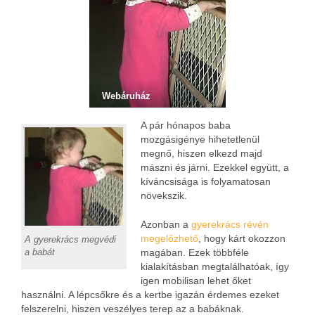
Webáruház
A pár hónapos baba
mozgásigénye hihetetlenül
megnő, hiszen elkezd majd
mászni és járni. Ezekkel együtt, a
kíváncsisága is folyamatosan
növekszik.
Azonban a
gyerekrács révén
megelőzhető
, hogy kárt okozzon
A gyerekrács megvédi
a babát
magában. Ezek többféle
kialakításban megtalálhatóak, így
igen mobilisan lehet őket
használni. A lépcsőkre és a kertbe igazán érdemes ezeket
felszerelni, hiszen veszélyes terep az a babáknak.