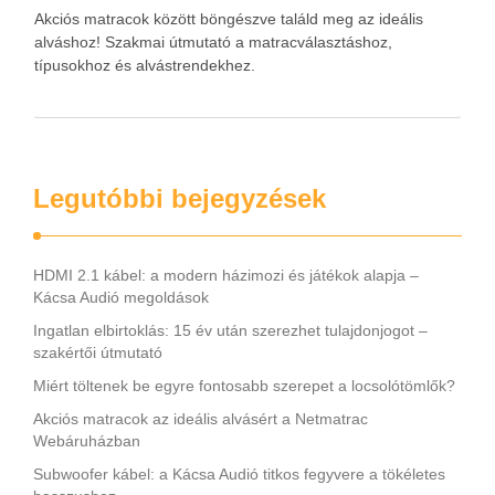
Akciós matracok között böngészve találd meg az ideális
alváshoz! Szakmai útmutató a matracválasztáshoz,
típusokhoz és alvástrendekhez.
Legutóbbi bejegyzések
HDMI 2.1 kábel: a modern házimozi és játékok alapja –
Kácsa Audió megoldások
Ingatlan elbirtoklás: 15 év után szerezhet tulajdonjogot –
szakértői útmutató
Miért töltenek be egyre fontosabb szerepet a locsolótömlők?
Akciós matracok az ideális alvásért a Netmatrac
Webáruházban
Subwoofer kábel: a Kácsa Audió titkos fegyvere a tökéletes