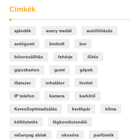
Címkék
ajándék
arany medál
autófóliázás
autógumi
biobolt
bor
bútorszállítás
fehérje
fűtés
gipszkarton
gumi
gépek
illatszer
inhalátor
Invitel
IP telefon
kamera
karkötő
Keresőoptimalizálás
kerékpár
klíma
költöztetés
légkondicionáló
műanyag ablak
okosóra
parfümök