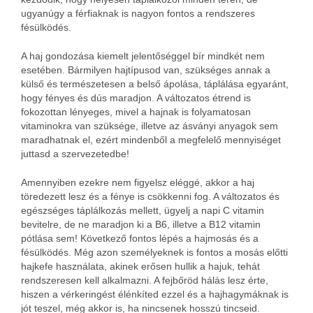
ugyanúgy a férfiaknak is nagyon fontos a rendszeres
fésülködés.
A haj gondozása kiemelt jelentőséggel bír mindkét nem
esetében. Bármilyen hajtípusod van, szükséges annak a
külső és természetesen a belső ápolása, táplálása egyaránt,
hogy fényes és dús maradjon. A változatos étrend is
fokozottan lényeges, mivel a hajnak is folyamatosan
vitaminokra van szüksége, illetve az ásványi anyagok sem
maradhatnak el, ezért mindenből a megfelelő mennyiséget
juttasd a szervezetedbe!
Amennyiben ezekre nem figyelsz eléggé, akkor a haj
töredezett lesz és a fénye is csökkenni fog. A változatos és
egészséges táplálkozás mellett, ügyelj a napi C vitamin
bevitelre, de ne maradjon ki a B6, illetve a B12 vitamin
pótlása sem!
Következő fontos lépés a hajmosás és a
fésülködés. Még azon személyeknek is fontos a mosás előtti
hajkefe használata, akinek erősen hullik a hajuk, tehát
rendszeresen kell alkalmazni. A fejbőröd hálás lesz érte,
hiszen a vérkeringést élénkíted ezzel és a hajhagymáknak is
jót teszel, még akkor is, ha nincsenek hosszú tincseid.