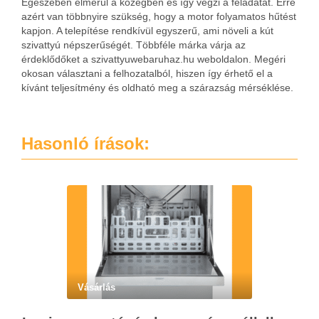
Egészében elmerül a közegben és így végzi a feladatát. Erre
azért van többnyire szükség, hogy a motor folyamatos hűtést
kapjon. A telepítése rendkívül egyszerű, ami növeli a kút
szivattyú népszerűségét. Többféle márka várja az
érdeklődőket a szivattyuwebaruhaz.hu weboldalon. Megéri
okosan választani a felhozatalból, hiszen így érhető el a
kívánt teljesítmény és oldható meg a szárazság mérséklése.
Hasonló írások:
Vásárlás