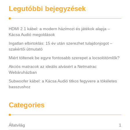
Legutóbbi bejegyzések
HDMI 2.1 kábel: a modern házimozi és játékok alapja –
Kácsa Audió megoldások
Ingatlan elbirtoklás: 15 év után szerezhet tulajdonjogot –
szakértői útmutató
Miért töltenek be egyre fontosabb szerepet a locsolótömlők?
Akciós matracok az ideális alvásért a Netmatrac
Webáruházban
Subwoofer kábel: a Kácsa Audió titkos fegyvere a tökéletes
basszushoz
Categories
Állatvilág
1