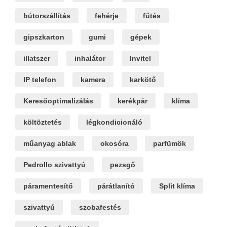
bútorszállítás
fehérje
fűtés
gipszkarton
gumi
gépek
illatszer
inhalátor
Invitel
IP telefon
kamera
karkötő
Keresőoptimalizálás
kerékpár
klíma
költöztetés
légkondicionáló
műanyag ablak
okosóra
parfümök
Pedrollo szivattyú
pezsgő
páramentesítő
párátlanító
Split klíma
szivattyú
szobafestés