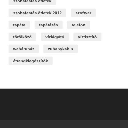
szobafestés ötletek
szobafestés ötletek 2012
szoftver
tapéta
tapétázás
telefon
törölköző
vízlágyító
víztisztító
webáruház
zuhanykabin
étrendkiegészítők