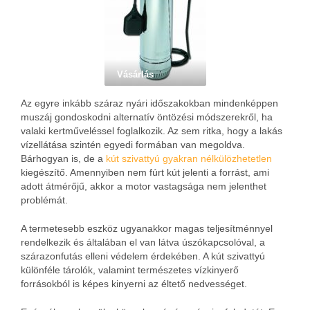
Vásárlás
Az egyre inkább száraz nyári időszakokban mindenképpen
muszáj gondoskodni alternatív öntözési módszerekről, ha
valaki kertműveléssel foglalkozik. Az sem ritka, hogy a lakás
vízellátása szintén egyedi formában van megoldva.
Bárhogyan is, de a
kút szivattyú gyakran nélkülözhetetlen
kiegészítő. Amennyiben nem fúrt kút jelenti a forrást, ami
adott átmérőjű, akkor a motor vastagsága nem jelenthet
problémát.
A termetesebb eszköz ugyanakkor magas teljesítménnyel
rendelkezik és általában el van látva úszókapcsolóval, a
szárazonfutás elleni védelem érdekében. A kút szivattyú
különféle tárolók, valamint természetes vízkinyerő
forrásokból is képes kinyerni az éltető nedvességet.