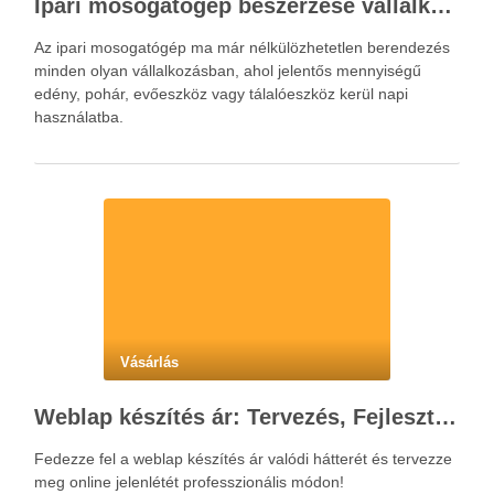
Ipari mosogatógép beszerzése vállalkozásoknak a hatékony konyhai működéshez
Az ipari mosogatógép ma már nélkülözhetetlen berendezés
minden olyan vállalkozásban, ahol jelentős mennyiségű
edény, pohár, evőeszköz vagy tálalóeszköz kerül napi
használatba.
Vásárlás
Weblap készítés ár: Tervezés, Fejlesztés, Beruházás Lépésről Lépésre
Fedezze fel a weblap készítés ár valódi hátterét és tervezze
meg online jelenlétét professzionális módon!