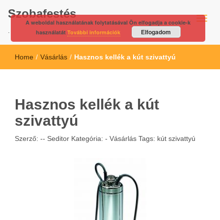
Szobafestés
A weboldal használatának folytatásával Ön elfogadja a cookie-k
.
Elfogadom
használatát
További információk
Home
/
Vásárlás
/
Hasznos kellék a kút szivattyú
Hasznos kellék a kút
szivattyú
Szerző: --
Seditor
Kategória: -
Vásárlás
Tags:
kút szivattyú