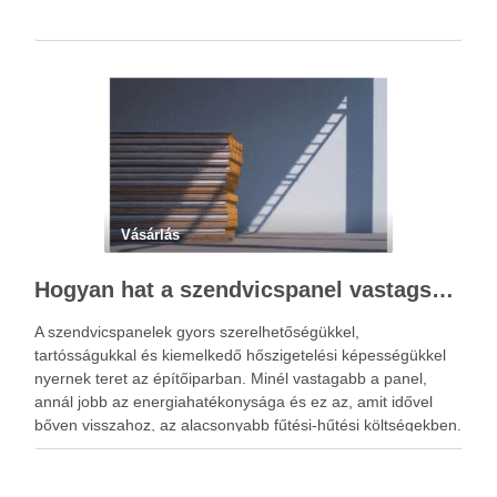
Vásárlás
Hogyan hat a szendvicspanel vastagsága a hőszigetelési teljesítményre?
A szendvicspanelek gyors szerelhetőségükkel,
tartósságukkal és kiemelkedő hőszigetelési képességükkel
nyernek teret az építőiparban. Minél vastagabb a panel,
annál jobb az energiahatékonysága és ez az, amit idővel
bőven visszahoz, az alacsonyabb fűtési-hűtési költségekben.
Ha építkezés előtt állsz vagy ipari, mezőgazdasági
létesítményt tervezel, valószínűleg már találkoztál a
szendvicspanel fogalmával. Nem véletlen, hogy …