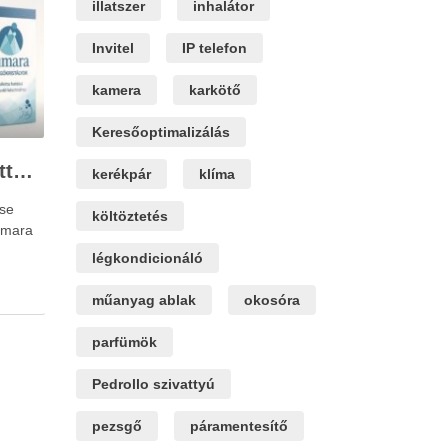
illatszer
inhalátor
Invitel
IP telefon
kamera
karkötő
Keresőoptimalizálás
Érszűkület kezelése otthon Fumara Pezsgőkristályokkal
kerékpár
klíma
ése
költöztetés
umara
légkondicionáló
műanyag ablak
okosóra
parfümök
Pedrollo szivattyú
pezsgő
páramentesítő