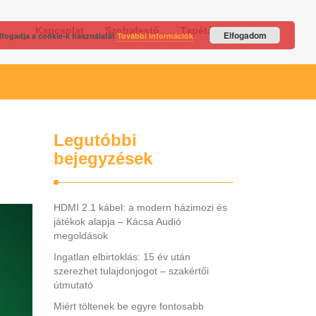
Kapcsolat
Szobafestő
Tapétázás
Elfogadom
lfogadja a cookie-k használatát
További információk
Legutóbbi
bejegyzések
HDMI 2.1 kábel: a modern házimozi és
játékok alapja – Kácsa Audió
megoldások
Ingatlan elbirtoklás: 15 év után
szerezhet tulajdonjogot – szakértői
útmutató
Miért töltenek be egyre fontosabb