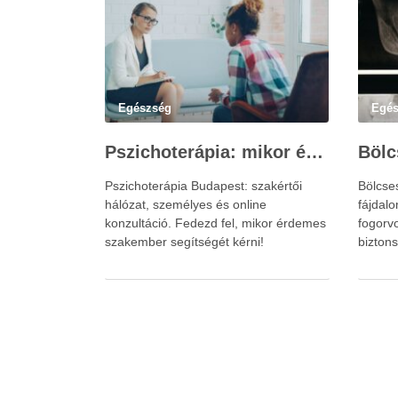
Egészség
Egé
Pszichoterápia: mikor érdemes szakember segítségét kérni?
Pszichoterápia Budapest: szakértői
Bölcse
hálózat, személyes és online
fájdal
konzultáció. Fedezd fel, mikor érdemes
fogorv
szakember segítségét kérni!
biztons