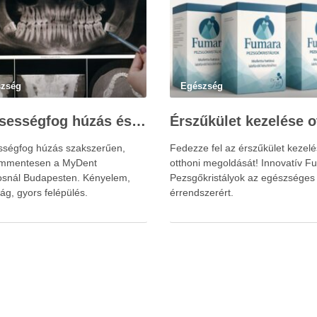
szség
Egészség
Bölcsességfog húzás és MyDentnél
sségfog húzás szakszerűen,
Fedezze fel az érszűkület kezel
ommentesen a MyDent
otthoni megoldását! Innovatív F
osnál Budapesten. Kényelem,
Pezsgőkristályok az egészséges
ág, gyors felépülés.
érrendszerért.