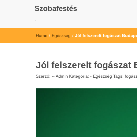
Szobafestés
.
Home
/
Egészség
/
Jól felszerelt fogászat Budap
Jól felszerelt fogásza
Szerző: --
Admin
Kategória: -
Egészség
Tags:
fogás