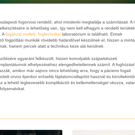
udapesti fogorvosi rendelő, ahol mindenki megtalálja a számításait. A 
 elkészítésére is lehetőség van, így nem kell elhagyni a rendelő területé
. A
fogászat mellett, fogtechnikai
laboratórium is található. Ennek
ő fogpótlási munkák rövidebb határidővel készülnek el, hiszen a mint
anak, hanem percek alatt a technikus keze alá kerülnek.
szítésére egyaránt felkészült, hiszen komolyabb szájsebészeti
mplantátumok elhelyezéséhez elengedhetetlennek számít. A foghúzást
zzák, amikor már sajnos nincs lehetőség arra, hogy a páciens fogait
ett orvos ilyenkor erősebb fájdalomcsillapítót használ és körültekint
y az a lehető legkevesebb komplikációt és kellemetlenséget okozza, vala
 folyamatokat.