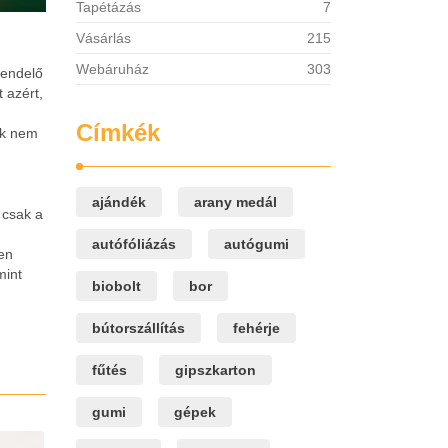
Tapétázás
7
Vásárlás
215
Webáruház
303
rendelő
t azért,
Címkék
ák nem
ajándék
arany medál
 csak a
autófóliázás
autógumi
ően
mint
biobolt
bor
bútorszállítás
fehérje
fűtés
gipszkarton
gumi
gépek