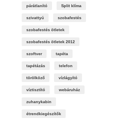
párátlanító
Split klíma
szivattyú
szobafestés
szobafestés ötletek
szobafestés ötletek 2012
szoftver
tapéta
tapétázás
telefon
törölköző
vízlágyító
víztisztító
webáruház
zuhanykabin
étrendkiegészítők