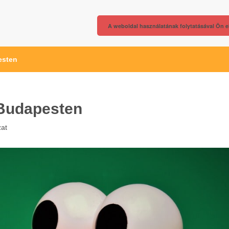
A weboldal használatának folytatásával Ön e
esten
t Budapesten
zat