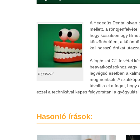
A Hegedüs Dental olyan b
mellett, a röntgenfelvétel
hogy készítsen egy filmet
köszönhetően, a különböz
kell hosszú órákat utazz
A fogászat CT felvétel ké
beavatkozásokhoz vagy i
legvégső esetben alkalma
fogászat
megmentsék. A szakképesít
távolítja el a fogat, hog
ezzel a technikával képes felgyorsítani a gyógyulási
Hasonló írások: