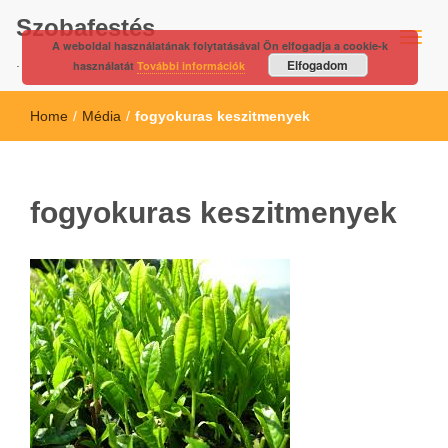
Szobafestés
A weboldal használatának folytatásával Ön elfogadja a cookie-k
.
Elfogadom
használatát
További információk
Home
/
Média
/
fogyokuras keszitmenyek
fogyokuras keszitmenyek