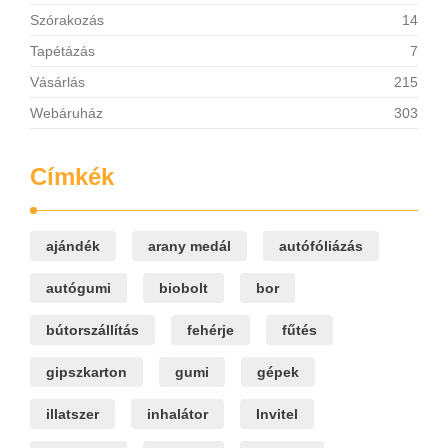
Szórakozás
14
Tapétázás
7
Vásárlás
215
Webáruház
303
Címkék
ajándék
arany medál
autófóliázás
autógumi
biobolt
bor
bútorszállítás
fehérje
fűtés
gipszkarton
gumi
gépek
illatszer
inhalátor
Invitel