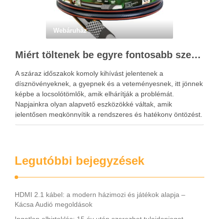
Webáruház
Miért töltenek be egyre fontosabb szerepet a locsolótömlők?
A száraz időszakok komoly kihívást jelentenek a
dísznövényeknek, a gyepnek és a veteményesnek, itt jönnek
képbe a locsolótömlők, amik elhárítják a problémát.
Napjainkra olyan alapvető eszközökké váltak, amik
jelentősen megkönnyítik a rendszeres és hatékony öntözést.
A megfelelő vízellátás nemcsak a növények fejlődésére van
kedvező hatással, hanem hozzájárul a kert esztétikus …
Legutóbbi bejegyzések
HDMI 2.1 kábel: a modern házimozi és játékok alapja –
Kácsa Audió megoldások