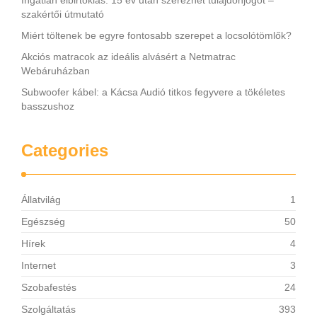
Ingatlan elbirtoklás: 15 év után szerezhet tulajdonjogot –
szakértői útmutató
Miért töltenek be egyre fontosabb szerepet a locsolótömlők?
Akciós matracok az ideális alvásért a Netmatrac
Webáruházban
Subwoofer kábel: a Kácsa Audió titkos fegyvere a tökéletes
basszushoz
Categories
Állatvilág
1
Egészség
50
Hírek
4
Internet
3
Szobafestés
24
Szolgáltatás
393