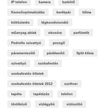
IP telefon
kamera
karkötő
Keresőoptimalizálás
kerékpár
klíma
költöztetés
légkondicionáló
műanyag ablak
okosóra
parfümök
Pedrollo szivattyú
pezsgő
páramentesítő
párátlanító
Split klíma
szivattyú
szobafestés
szobafestés ötletek
szobafestés ötletek 2012
szoftver
tapéta
tapétázás
telefon
törölköző
vízlágyító
víztisztító