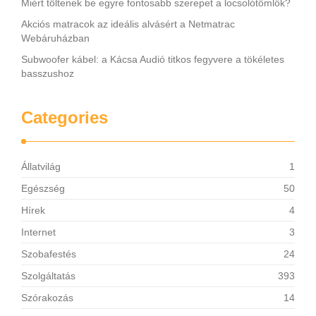
Miért töltenek be egyre fontosabb szerepet a locsolótömlők?
Akciós matracok az ideális alvásért a Netmatrac
Webáruházban
Subwoofer kábel: a Kácsa Audió titkos fegyvere a tökéletes
basszushoz
Categories
Állatvilág
1
Egészség
50
Hírek
4
Internet
3
Szobafestés
24
Szolgáltatás
393
Szórakozás
14