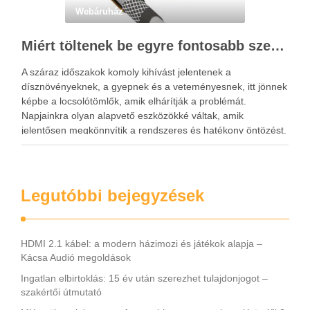
Webáruház
Miért töltenek be egyre fontosabb szerepet a locsolótömlők?
A száraz időszakok komoly kihívást jelentenek a
dísznövényeknek, a gyepnek és a veteményesnek, itt jönnek
képbe a locsolótömlők, amik elhárítják a problémát.
Napjainkra olyan alapvető eszközökké váltak, amik
jelentősen megkönnyítik a rendszeres és hatékony öntözést.
A megfelelő vízellátás nemcsak a növények fejlődésére van
kedvező hatással, hanem hozzájárul a kert esztétikus …
Legutóbbi bejegyzések
HDMI 2.1 kábel: a modern házimozi és játékok alapja –
Kácsa Audió megoldások
Ingatlan elbirtoklás: 15 év után szerezhet tulajdonjogot –
szakértői útmutató