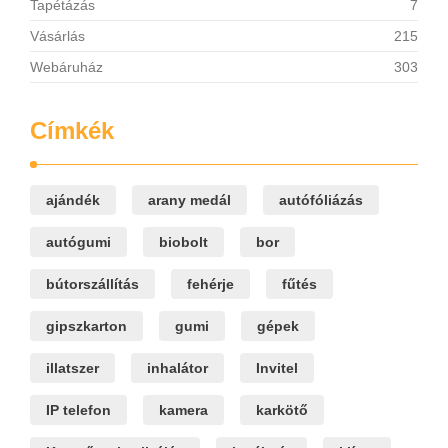
Tapétázás
7
Vásárlás
215
Webáruház
303
Címkék
ajándék
arany medál
autófóliázás
autógumi
biobolt
bor
bútorszállítás
fehérje
fűtés
gipszkarton
gumi
gépek
illatszer
inhalátor
Invitel
IP telefon
kamera
karkötő