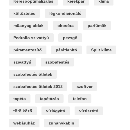
Keresőoptimalizálás
kerékpár
klíma
költöztetés
légkondicionáló
műanyag ablak
okosóra
parfümök
Pedrollo szivattyú
pezsgő
páramentesítő
párátlanító
Split klíma
szivattyú
szobafestés
szobafestés ötletek
szobafestés ötletek 2012
szoftver
tapéta
tapétázás
telefon
törölköző
vízlágyító
víztisztító
webáruház
zuhanykabin