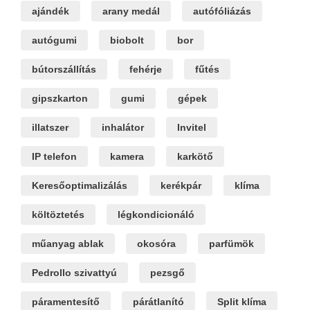
ajándék
arany medál
autófóliázás
autógumi
biobolt
bor
bútorszállítás
fehérje
fűtés
gipszkarton
gumi
gépek
illatszer
inhalátor
Invitel
IP telefon
kamera
karkötő
Keresőoptimalizálás
kerékpár
klíma
költöztetés
légkondicionáló
műanyag ablak
okosóra
parfümök
Pedrollo szivattyú
pezsgő
páramentesítő
párátlanító
Split klíma