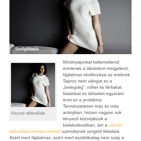
Szolgáltatás
Mindnyájunkat kellemetlenül
érintenek a lábainkon megjelenő,
fájdalmas elváltozásai az ereknek.
Sajnos nem válogat ez a
„betegség”, nőket és férfiakat,
fiatalokat és időseket egyaránt
érint ez a probléma.
Természetesen más és más
arányban, hiszen nagyon sok
Visszér eltávolítás
tényező közrejátszik a
kialakulásukban, ám a
visszér
eltávolítás minden érintett
személynek sürgető feladata.
Azért mert fájdalmas, azért mert esztétikailag nem szép a