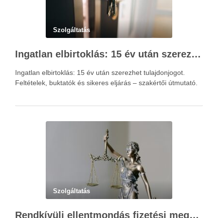
Szolgáltatás
Ingatlan elbirtoklás: 15 év után szerezhet tulajdonjogot – szakértői útmutató
Ingatlan elbirtoklás: 15 év után szerezhet tulajdonjogot.
Feltételek, buktatók és sikeres eljárás – szakértői útmutató.
Szolgáltatás
Rendkívüli ellentmondás fizetési meghagyás ellen – Újváry Zsolt Ügyvédi Iroda