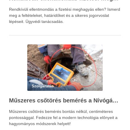
Rendkívüli ellentmondás a fizetési meghagyás ellen? Ismerd
meg a feltételeket, határidőket és a sikeres jogorvoslat
lépéseit. Ügyvédi tanácsadás.
Szolgáltatás
Műszeres csőtörés bemérés a Nívógáz Hungária Kft.-vel
Műszeres csőtörés bemérés bontás nélkül, centiméteres
pontossággal. Fedezze fel a modern technológia előnyeit a
hagyományos módszerek helyett!