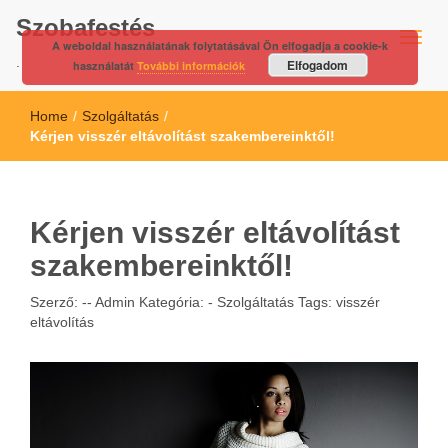
Szobafestés
A weboldal használatának folytatásával Ön elfogadja a cookie-k
.
Elfogadom
használatát
További információk
Home
/
Szolgáltatás
/
Kérjen visszér eltávolítást szakembereinktől!
Kérjen visszér eltávolítást
szakembereinktől!
Szerző: --
Admin
Kategória: -
Szolgáltatás
Tags:
visszér
eltávolítás