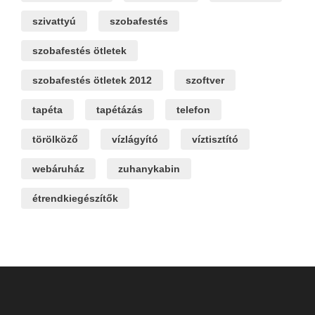
szivattyú
szobafestés
szobafestés ötletek
szobafestés ötletek 2012
szoftver
tapéta
tapétázás
telefon
törölköző
vízlágyító
víztisztító
webáruház
zuhanykabin
étrendkiegészítők