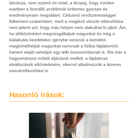
látványa, nem számít mi miatt, a lényeg, hogy minden
esetben a fennálló problémát érdemes gyorsan és
eredményesen megoldani.
Célszerű rendszerességgel
felkeresni szakembert, mert a meglévő visszér eltávolítása
nem jelenti azt, hogy más helyen nem alakulhat ki újból. Ám,
ha időközönként megvizsgáltatjuk magunkat és még a
kialakulás kezdetekor igénybe vesszük a kezelést,
megkímélhetjük magunkat nemcsak a fizikai fájdalomtól,
hanem elejét vehetjük egy lelki összeomlásnak is. Ma már a
hagyományos műtéti eljárások mellett, a fájdalmas
elváltozások eltűntetésére, sikerrel alkalmazzák a lézeres
visszéreltávolítást is.
Hasonló írások: