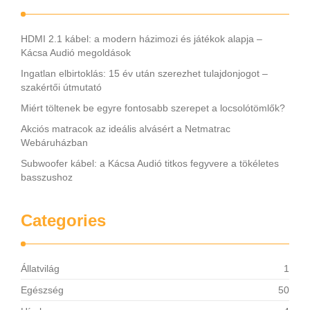
HDMI 2.1 kábel: a modern házimozi és játékok alapja –
Kácsa Audió megoldások
Ingatlan elbirtoklás: 15 év után szerezhet tulajdonjogot –
szakértői útmutató
Miért töltenek be egyre fontosabb szerepet a locsolótömlők?
Akciós matracok az ideális alvásért a Netmatrac
Webáruházban
Subwoofer kábel: a Kácsa Audió titkos fegyvere a tökéletes
basszushoz
Categories
Állatvilág
1
Egészség
50