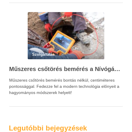
Szolgáltatás
Műszeres csőtörés bemérés a Nívógáz Hungária Kft.-vel
Műszeres csőtörés bemérés bontás nélkül, centiméteres
pontossággal. Fedezze fel a modern technológia előnyeit a
hagyományos módszerek helyett!
Legutóbbi bejegyzések