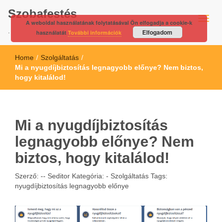
Szobafestés
A weboldal használatának folytatásával Ön elfogadja a cookie-k
.
Elfogadom
használatát
További információk
Home
/
Szolgáltatás
/
Mi a nyugdíjbiztosítás legnagyobb előnye? Nem biztos,
hogy kitalálod!
Mi a nyugdíjbiztosítás
legnagyobb előnye? Nem
biztos, hogy kitalálod!
Szerző: --
Seditor
Kategória: -
Szolgáltatás
Tags:
nyugdíjbiztosítás legnagyobb előnye