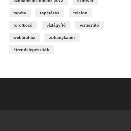
szobafestés ötletek 2012
szoftver
tapéta
tapétázás
telefon
törölköző
vízlágyító
víztisztító
webáruház
zuhanykabin
étrendkiegészítők