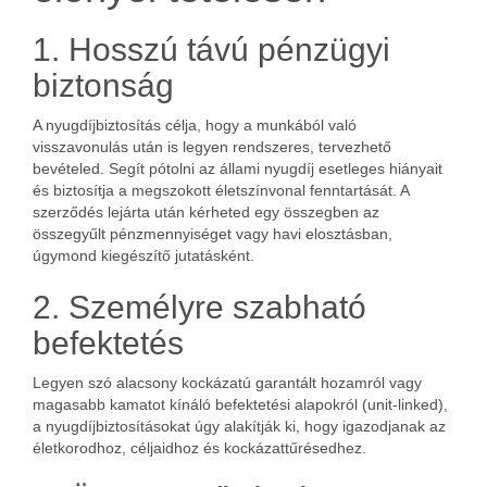
1. Hosszú távú pénzügyi
biztonság
A nyugdíjbiztosítás célja, hogy a munkából való
visszavonulás után is legyen rendszeres, tervezhető
bevételed. Segít pótolni az állami nyugdíj esetleges hiányait
és biztosítja a megszokott életszínvonal fenntartását. A
szerződés lejárta után kérheted egy összegben az
összegyűlt pénzmennyiséget vagy havi elosztásban,
úgymond kiegészítő jutatásként.
2. Személyre szabható
befektetés
Legyen szó alacsony kockázatú garantált hozamról vagy
magasabb kamatot kínáló befektetési alapokról (unit-linked),
a nyugdíjbiztosításokat úgy alakítják ki, hogy igazodjanak az
életkorodhoz, céljaidhoz és kockázattűrésedhez.