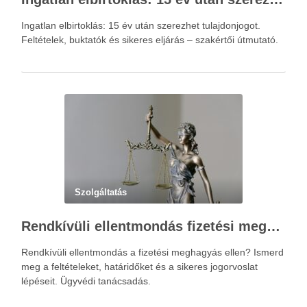
Ingatlan elbirtoklás: 15 év után szerezhet tulajdonjogot.
Feltételek, buktatók és sikeres eljárás – szakértői útmutató.
Szolgáltatás
Rendkívüli ellentmondás fizetési meghagyás ellen – Újváry Zsolt Ügyvédi Iroda
Rendkívüli ellentmondás a fizetési meghagyás ellen? Ismerd
meg a feltételeket, határidőket és a sikeres jogorvoslat
lépéseit. Ügyvédi tanácsadás.