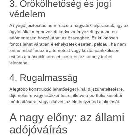
3. Örökölhetőség és jogi
védelem
A nyugdíjbiztosítás nem része a hagyatéki eljárásnak, így az
ügyfél által megnevezett kedvezményezett gyorsan és
adómentesen hozzájuthat az összeghez. Ez különösen
fontos lehet váratlan élethelyzetek esetén, például, ha nem
lenne miből fedezni a temetést vagy közös bankkölcsön
esetén a második kereset kiesik és ez komoly terhet
jelentene.
4. Rugalmasság
A legtöbb konstrukció lehetőséget kínál díjszüneteltetésre,
díjemelésre vagy csökkentésre, illetve a portfólió későbbi
módosítására, vagyis követi az élethelyzeted alakulását.
A nagy előny: az állami
adójóváírás