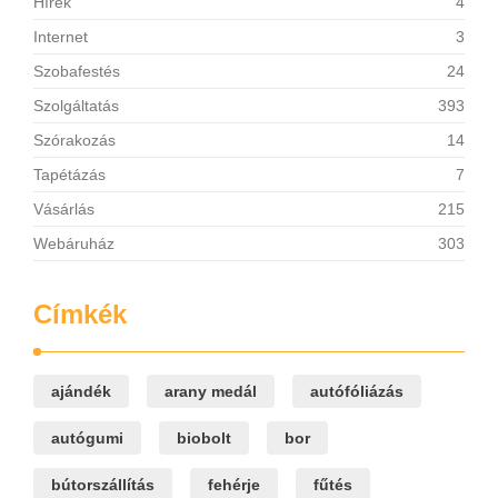
Hírek
4
Internet
3
Szobafestés
24
Szolgáltatás
393
Szórakozás
14
Tapétázás
7
Vásárlás
215
Webáruház
303
Címkék
ajándék
arany medál
autófóliázás
autógumi
biobolt
bor
bútorszállítás
fehérje
fűtés