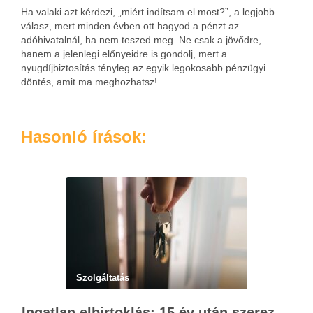
Ha valaki azt kérdezi, „miért indítsam el most?”, a legjobb
válasz, mert minden évben ott hagyod a pénzt az
adóhivatalnál, ha nem teszed meg. Ne csak a jövődre,
hanem a jelenlegi előnyeidre is gondolj, mert a
nyugdíjbiztosítás tényleg az egyik legokosabb pénzügyi
döntés, amit ma meghozhatsz!
Hasonló írások:
Szolgáltatás
Ingatlan elbirtoklás: 15 év után szerezhet tulajdonjogot – szakértői útmutató