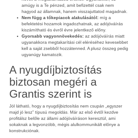
amúgy is a Te pénzed, amit befizettél csak nem
hagyod az államnak, hanem visszajuttatod magadnak.
Nem függ a tőkepiacok alakulásától:
míg a
befektetési hozamok ingadozhatnak, az adójóváírás
kiszámítható és évről évre jelentkező előny.
Gyorsabb vagyonnövekedés:
az adójóváírás miatt
ugyanakkora megtakarítási cél eléréséhez kevesebbet
kell a saját zsebből hozzátenned. A plusz összeg pedig
ugyanúgy kamatozik.
A nyugdíjbiztosítás
biztosan megéri a
Grantis szerint is
Jól látható, hogy a nyugdíjbiztosítás nem csupán „egyszer
majd jó lesz” típusú megoldás. Már az első évtől kezdve
profitálsz belőle az állami adójóváíráson keresztül, ami
sokaknak a legvonzóbb, mégis alulkommunikált előnye a
konstrukciónak.