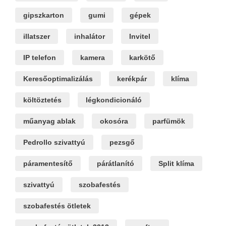
gipszkarton
gumi
gépek
illatszer
inhalátor
Invitel
IP telefon
kamera
karkötő
Keresőoptimalizálás
kerékpár
klíma
költöztetés
légkondicionáló
műanyag ablak
okosóra
parfümök
Pedrollo szivattyú
pezsgő
páramentesítő
párátlanító
Split klíma
szivattyú
szobafestés
szobafestés ötletek