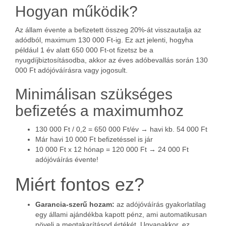
Hogyan működik?
Az állam évente a befizetett összeg 20%-át visszautalja az
adódból, maximum 130 000 Ft-ig. Ez azt jelenti, hogyha
például 1 év alatt 650 000 Ft-ot fizetsz be a
nyugdíjbiztosításodba, akkor az éves adóbevallás során 130
000 Ft adójóváírásra vagy jogosult.
Minimálisan szükséges
befizetés a maximumhoz
130 000 Ft / 0,2 = 650 000 Ft/év → havi kb. 54 000 Ft
Már havi 10 000 Ft befizetéssel is jár
10 000 Ft x 12 hónap = 120 000 Ft → 24 000 Ft
adójóváírás évente!
Miért fontos ez?
Garancia-szerű hozam:
az adójóváírás gyakorlatilag
egy állami ajándékba kapott pénz, ami automatikusan
növeli a megtakarításod értékét. Ugyanakkor, ez