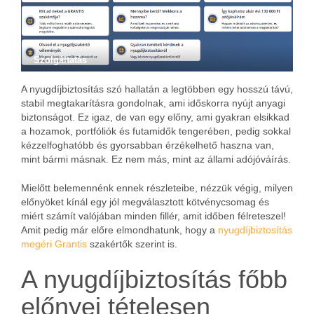
Szolgáltatás
A nyugdíjbiztosítás szó hallatán a legtöbben egy hosszú távú,
stabil megtakarításra gondolnak, ami időskorra nyújt anyagi
biztonságot. Ez igaz, de van egy előny, ami gyakran elsikkad
a hozamok, portfóliók és futamidők tengerében, pedig sokkal
kézzelfoghatóbb és gyorsabban érzékelhető haszna van,
mint bármi másnak. Ez nem más, mint az állami adójóváírás.
Mielőtt belemennénk ennek részleteibe, nézzük végig, milyen
előnyöket kínál egy jól megválasztott kötvénycsomag és
miért számít valójában minden fillér, amit időben félreteszel!
Amit pedig már előre elmondhatunk, hogy a
nyugdíjbiztosítás
megéri Grantis
szakértők szerint is.
A nyugdíjbiztosítás főbb
előnyei tételesen