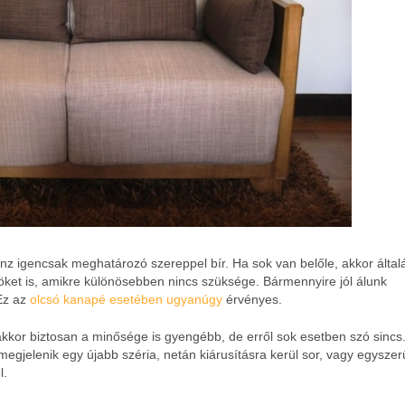
z igencsak meghatározó szereppel bír. Ha sok van belőle, akkor álta
ket is, amikre különösebben nincs szüksége. Bármennyire jól álunk
 Ez az
olcsó kanapé esetében ugyanúgy
érvényes.
akkor biztosan a minősége is gyengébb, de erről sok esetben szó sincs
megjelenik egy újabb széria, netán kiárusításra kerül sor, vagy egysze
l.