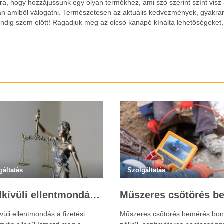
ra, hogy hozzájussunk egy olyan termékhez, ami szó szerint színt visz
van amiből válogatni. Természetesen az aktuális kedvezmények, gyakra
indig szem előtt! Ragadjuk meg az olcsó kanapé kínálta lehetőségeket,
gáltatás
Szolgáltatás
Rendkívüli ellentmondás fizetési meghagyás ellen – Újváry Zsolt Ügyvédi Iroda
üli ellentmondás a fizetési
Műszeres csőtörés bemérés bon