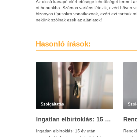
Az olcsó kanapé elérhetősége lehetőséget teremt ar
otthonunkba. Számos variáns létezik, ezért bőven 
bizonyos típusokra vonatkoznak, ezért ezt tartsuk m
nekünk szólnak ezek az ajánlatok!
Hasonló írások:
Szolgáltatás
Szol
Ingatlan elbirtoklás: 15 év után szerezhet tulajdonjogot – szakértői útmutató
Ingatlan elbirtoklás: 15 év után
Rendkív