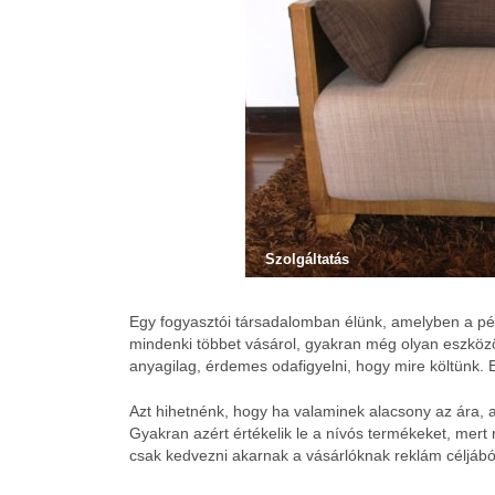
Szolgáltatás
Egy fogyasztói társadalomban élünk, amelyben a pén
mindenki többet vásárol, gyakran még olyan eszközö
anyagilag, érdemes odafigyelni, hogy mire költünk.
Azt hihetnénk, hogy ha valaminek alacsony az ára, 
Gyakran azért értékelik le a nívós termékeket, mert 
csak kedvezni akarnak a vásárlóknak reklám céljábó