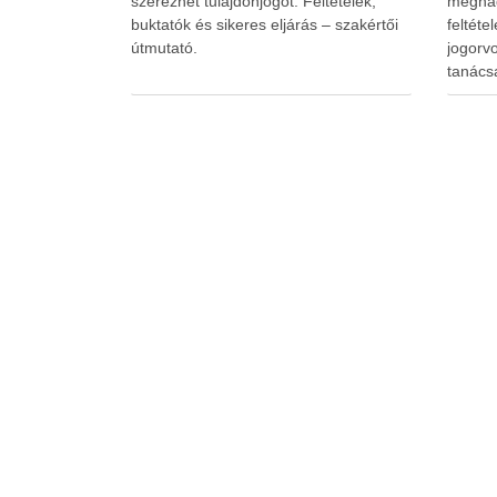
szerezhet tulajdonjogot. Feltételek,
meghag
buktatók és sikeres eljárás – szakértői
feltéte
útmutató.
jogorvo
tanács