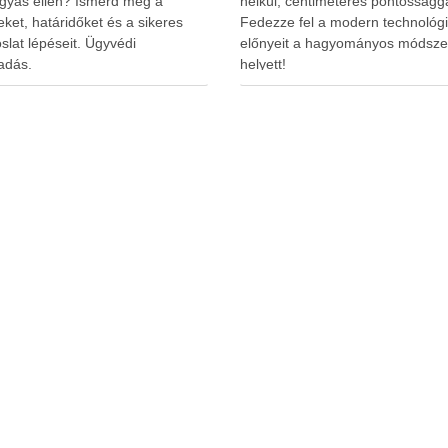
yás ellen? Ismerd meg a
nélkül, centiméteres pontosságga
leket, határidőket és a sikeres
Fedezze fel a modern technológ
slat lépéseit. Ügyvédi
előnyeit a hagyományos módsze
adás.
helyett!