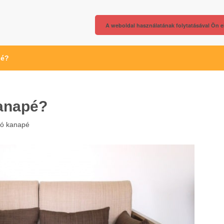
A weboldal használatának folytatásával Ön e
pé?
kanapé?
só kanapé