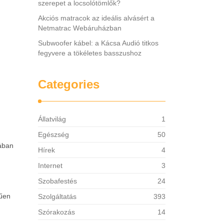
szerepet a locsolótömlők?
Akciós matracok az ideális alvásért a
Netmatrac Webáruházban
Subwoofer kábel: a Kácsa Audió titkos
fegyvere a tökéletes basszushoz
Categories
Állatvilág
1
Egészség
50
lában
Hírek
4
Internet
3
Szobafestés
24
.
rűen
Szolgáltatás
393
Szórakozás
14