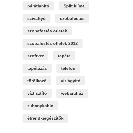
párátlanító
Split klíma
szivattyú
szobafestés
szobafestés ötletek
szobafestés ötletek 2012
szoftver
tapéta
tapétázás
telefon
törölköző
vízlágyító
víztisztító
webáruház
zuhanykabin
étrendkiegészítők