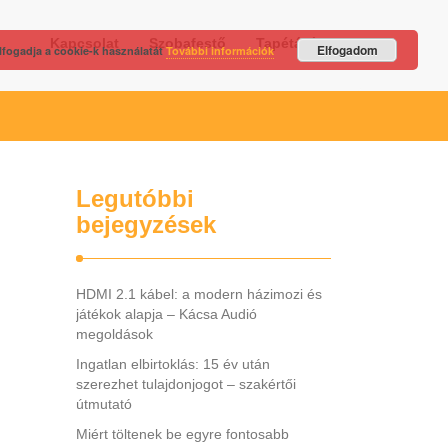
Kapcsolat
Szobafestő
Tapétázás
Elfogadom
lfogadja a cookie-k használatát
További információk
Legutóbbi
bejegyzések
HDMI 2.1 kábel: a modern házimozi és
játékok alapja – Kácsa Audió
megoldások
Ingatlan elbirtoklás: 15 év után
szerezhet tulajdonjogot – szakértői
útmutató
Miért töltenek be egyre fontosabb