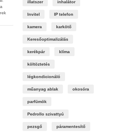
l.
illatszer
inhalátor
ia
rek
Invitel
IP telefon
kamera
karkötő
Keresőoptimalizálás
kerékpár
klíma
költöztetés
légkondicionáló
műanyag ablak
okosóra
parfümök
Pedrollo szivattyú
pezsgő
páramentesítő