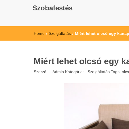
Szobafestés
.
Home
/
Szolgáltatás
/
Miért lehet olcsó egy kana
Miért lehet olcsó egy 
Szerző: --
Admin
Kategória: -
Szolgáltatás
Tags:
olc