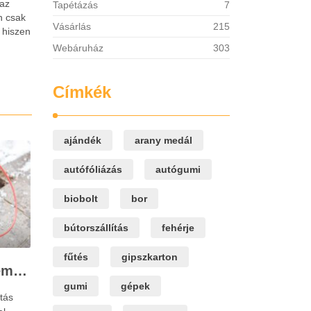
 az
Tapétázás
7
n csak
Vásárlás
215
 hiszen
Webáruház
303
Címkék
ajándék
arany medál
autófóliázás
autógumi
biobolt
bor
bútorszállítás
fehérje
fűtés
gipszkarton
Műszeres csőtörés bemérés a Nívógáz Hungária Kft.-vel
gumi
gépek
tás