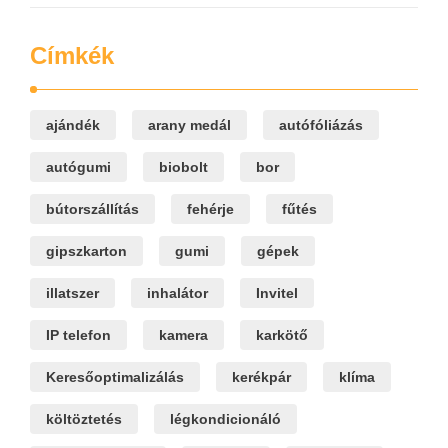
Címkék
ajándék
arany medál
autófóliázás
autógumi
biobolt
bor
bútorszállítás
fehérje
fűtés
gipszkarton
gumi
gépek
illatszer
inhalátor
Invitel
IP telefon
kamera
karkötő
Keresőoptimalizálás
kerékpár
klíma
költöztetés
légkondicionáló