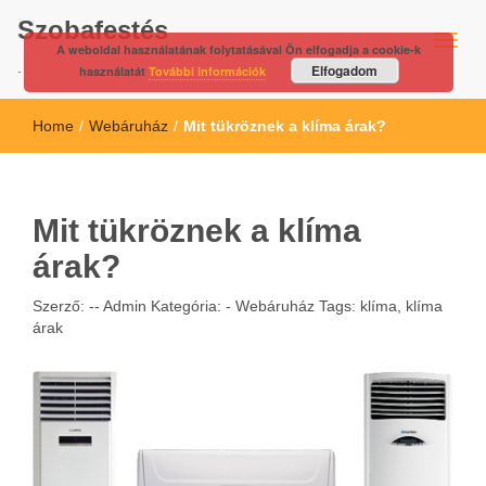
Szobafestés
A weboldal használatának folytatásával Ön elfogadja a cookie-k
.
Elfogadom
használatát
További információk
Home
/
Webáruház
/
Mit tükröznek a klíma árak?
Mit tükröznek a klíma
árak?
Szerző: --
Admin
Kategória: -
Webáruház
Tags:
klíma
,
klíma
árak