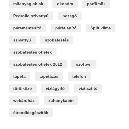
műanyag ablak
okosóra
parfümök
Pedrollo szivattyú
pezsgő
páramentesítő
párátlanító
Split klíma
szivattyú
szobafestés
szobafestés ötletek
szobafestés ötletek 2012
szoftver
tapéta
tapétázás
telefon
törölköző
vízlágyító
víztisztító
webáruház
zuhanykabin
étrendkiegészítők