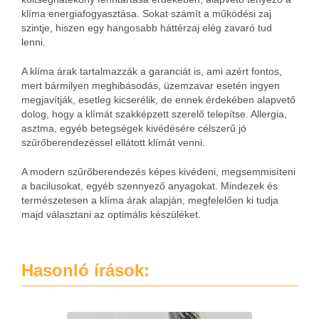
klíma energiafogyasztása. Sokat számít a működési zaj
szintje, hiszen egy hangosabb háttérzaj elég zavaró tud
lenni.
A klíma árak tartalmazzák a garanciát is, ami azért fontos,
mert bármilyen meghibásodás, üzemzavar esetén ingyen
megjavítják, esetleg kicserélik, de ennek érdekében alapvető
dolog, hogy a klímát szakképzett szerelő telepítse. Allergia,
asztma, egyéb betegségek kivédésére célszerű jó
szűrőberendezéssel ellátott klímát venni.
A modern szűrőberendezés képes kivédeni, megsemmisíteni
a bacilusokat, egyéb szennyező anyagokat. Mindezek és
természetesen a klíma árak alapján, megfelelően ki tudja
majd választani az optimális készüléket.
Hasonló írások: