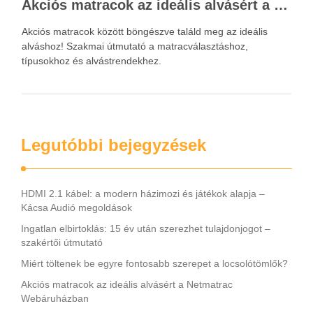
Akciós matracok az ideális alvásért a Netmatrac Webáruházban
Akciós matracok között böngészve találd meg az ideális
alváshoz! Szakmai útmutató a matracválasztáshoz,
típusokhoz és alvástrendekhez.
Legutóbbi bejegyzések
HDMI 2.1 kábel: a modern házimozi és játékok alapja –
Kácsa Audió megoldások
Ingatlan elbirtoklás: 15 év után szerezhet tulajdonjogot –
szakértői útmutató
Miért töltenek be egyre fontosabb szerepet a locsolótömlők?
Akciós matracok az ideális alvásért a Netmatrac
Webáruházban