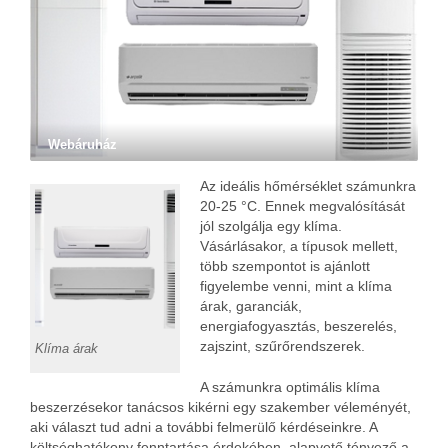
Webáruház
Az ideális hőmérséklet számunkra
20-25 °C. Ennek megvalósítását
jól szolgálja egy klíma.
Vásárlásakor, a típusok mellett,
több szempontot is ajánlott
figyelembe venni, mint a klíma
árak, garanciák,
energiafogyasztás, beszerelés,
zajszint, szűrőrendszerek.
Klíma árak
A számunkra optimális klíma
beszerzésekor tanácsos kikérni egy szakember véleményét,
aki választ tud adni a további felmerülő kérdéseinkre. A
költséghatékony fenntartása érdekében, alapvető tényező a