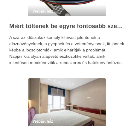
Webáruház
Miért töltenek be egyre fontosabb szerepet a locsolótömlők?
A száraz időszakok komoly kihívást jelentenek a
dísznövényeknek, a gyepnek és a veteményesnek, itt jönnek
képbe a locsolótömlők, amik elhárítják a problémát.
Napjainkra olyan alapvető eszközökké váltak, amik
jelentősen megkönnyítik a rendszeres és hatékony öntözést.
A megfelelő vízellátás nemcsak a növények fejlődésére van
kedvező hatással, hanem hozzájárul a kert esztétikus …
Webáruház