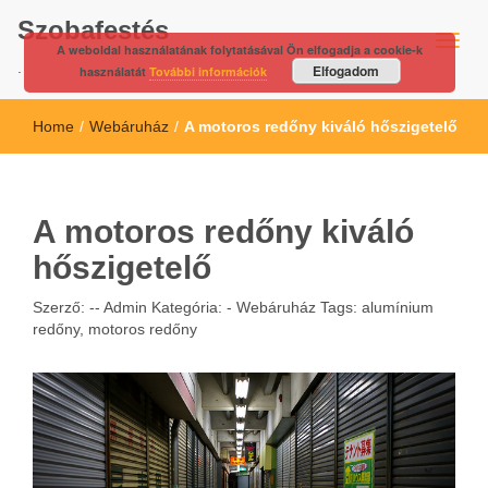
Szobafestés
A weboldal használatának folytatásával Ön elfogadja a cookie-k
.
Elfogadom
használatát
További információk
Home
/
Webáruház
/
A motoros redőny kiváló hőszigetelő
A motoros redőny kiváló
hőszigetelő
Szerző: --
Admin
Kategória: -
Webáruház
Tags:
alumínium
redőny
,
motoros redőny