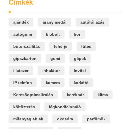
Címkék
ajándék
arany medál
autófóliázás
autógumi
biobolt
bor
bútorszállítás
fehérje
fűtés
gipszkarton
gumi
gépek
illatszer
inhalátor
Invitel
IP telefon
kamera
karkötő
Keresőoptimalizálás
kerékpár
klíma
költöztetés
légkondicionáló
műanyag ablak
okosóra
parfümök