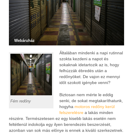
Webáruház
Általában mindenki a napi rutinnal
szokta kezdeni a napot és
sokaknak idetartozik az is, hogy
felhúzzák ébredés után a
redőnyöket. De vajon ez mennyi
időt szokott igénybe venni?
Biztosan nem mérte le eddig
senki, de sokat megtakaríthatunk,
Fém redőny
hogyha
motoros redőny kerül
felszerelésre
a lakás minden
részére. Természetesen ez egy kisebb lakás esetén nem
feltétlenül indokolja egy ilyen berendezés beszerzését,
azonban van sok más előnye is ennek a kiváló szerkezetnek.