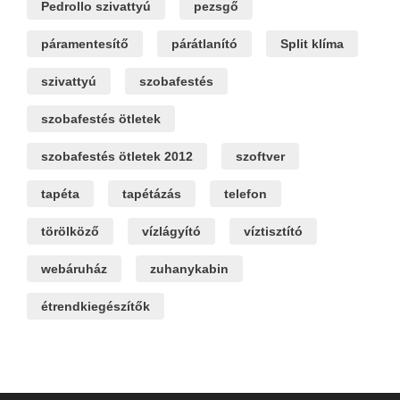
Pedrollo szivattyú
pezsgő
páramentesítő
párátlanító
Split klíma
szivattyú
szobafestés
szobafestés ötletek
szobafestés ötletek 2012
szoftver
tapéta
tapétázás
telefon
törölköző
vízlágyító
víztisztító
webáruház
zuhanykabin
étrendkiegészítők