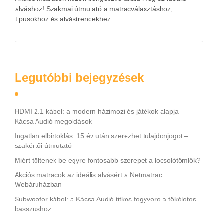
alváshoz! Szakmai útmutató a matracválasztáshoz,
típusokhoz és alvástrendekhez.
Legutóbbi bejegyzések
HDMI 2.1 kábel: a modern házimozi és játékok alapja –
Kácsa Audió megoldások
Ingatlan elbirtoklás: 15 év után szerezhet tulajdonjogot –
szakértői útmutató
Miért töltenek be egyre fontosabb szerepet a locsolótömlők?
Akciós matracok az ideális alvásért a Netmatrac
Webáruházban
Subwoofer kábel: a Kácsa Audió titkos fegyvere a tökéletes
basszushoz