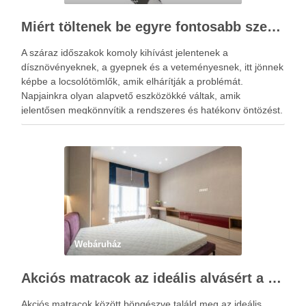
Miért töltenek be egyre fontosabb szerepet a locsolótömlők?
A száraz időszakok komoly kihívást jelentenek a
dísznövényeknek, a gyepnek és a veteményesnek, itt jönnek
képbe a locsolótömlők, amik elhárítják a problémát.
Napjainkra olyan alapvető eszközökké váltak, amik
jelentősen megkönnyítik a rendszeres és hatékony öntözést.
A megfelelő vízellátás nemcsak a növények fejlődésére van
kedvező hatással, hanem hozzájárul a kert esztétikus …
Webáruház
Akciós matracok az ideális alvásért a Netmatrac Webáruházban
Akciós matracok között böngészve találd meg az ideális