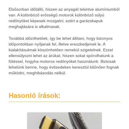
Elsősorban időtálló, hiszen az anyagát tekintve alumíniumból
van. A különböző erősségű motorok különböző súlyú
redőnyöket képesek mozgatni, ezért a garázskapuk
meghajtására is alkalmasak.
Továbbá időzíthetőek, így be lehet állítani, hogy bizonyos
időpontokban nyíljanak fel, illetve ereszkedjenek le. A
kialakításuknak köszönhetően remekül szigetelnek. Ezzel
ellensúlyozni lehet az árúkat, hiszen sokat spórolhatunk a
fűtéssel, hogyha motoros redőnyöket használunk. Biztosak
lehetünk benne, hogy évtizedeken keresztül kitűnően fognak
működni, meghibásodás nélkül.
Hasonló írások: