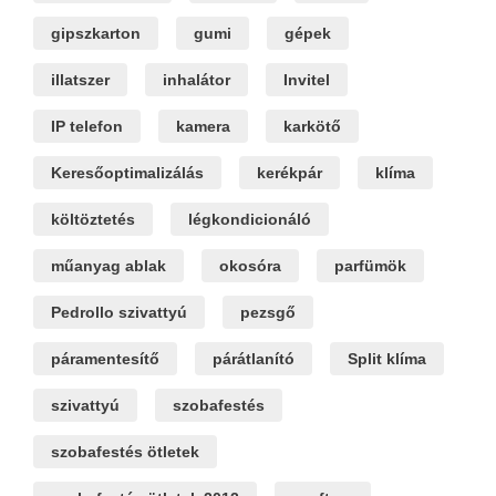
gipszkarton
gumi
gépek
illatszer
inhalátor
Invitel
IP telefon
kamera
karkötő
Keresőoptimalizálás
kerékpár
klíma
költöztetés
légkondicionáló
műanyag ablak
okosóra
parfümök
Pedrollo szivattyú
pezsgő
páramentesítő
párátlanító
Split klíma
szivattyú
szobafestés
szobafestés ötletek