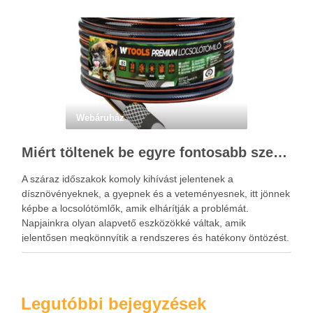
Webáruház
Miért töltenek be egyre fontosabb szerepet a locsolótömlők?
A száraz időszakok komoly kihívást jelentenek a
dísznövényeknek, a gyepnek és a veteményesnek, itt jönnek
képbe a locsolótömlők, amik elhárítják a problémát.
Napjainkra olyan alapvető eszközökké váltak, amik
jelentősen megkönnyítik a rendszeres és hatékony öntözést.
A megfelelő vízellátás nemcsak a növények fejlődésére van
kedvező hatással, hanem hozzájárul a kert esztétikus …
Legutóbbi bejegyzések