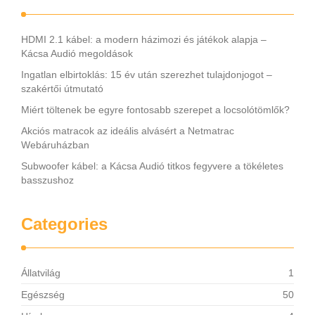
HDMI 2.1 kábel: a modern házimozi és játékok alapja –
Kácsa Audió megoldások
Ingatlan elbirtoklás: 15 év után szerezhet tulajdonjogot –
szakértői útmutató
Miért töltenek be egyre fontosabb szerepet a locsolótömlők?
Akciós matracok az ideális alvásért a Netmatrac
Webáruházban
Subwoofer kábel: a Kácsa Audió titkos fegyvere a tökéletes
basszushoz
Categories
Állatvilág
1
Egészség
50