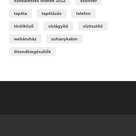
szobafestés ötletek 2012
szoftver
tapéta
tapétázás
telefon
törölköző
vízlágyító
víztisztító
webáruház
zuhanykabin
étrendkiegészítők