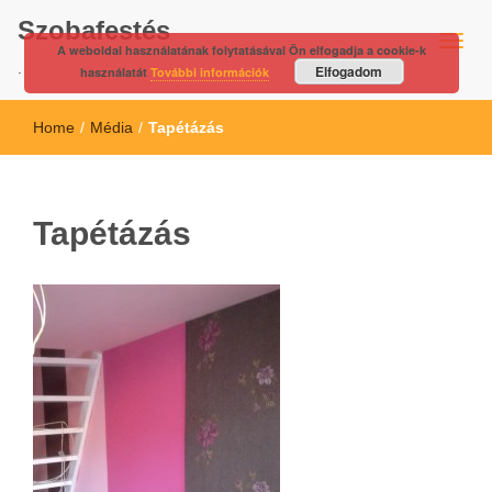
Szobafestés
A weboldal használatának folytatásával Ön elfogadja a cookie-k
.
Elfogadom
használatát
További információk
Home
/
Média
/
Tapétázás
Tapétázás