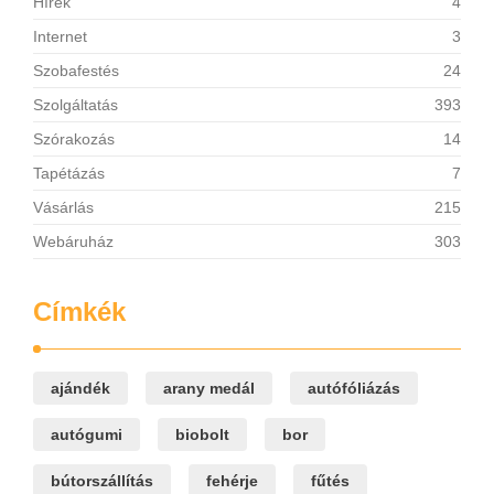
Hírek
4
Internet
3
Szobafestés
24
Szolgáltatás
393
Szórakozás
14
Tapétázás
7
Vásárlás
215
Webáruház
303
Címkék
ajándék
arany medál
autófóliázás
autógumi
biobolt
bor
bútorszállítás
fehérje
fűtés