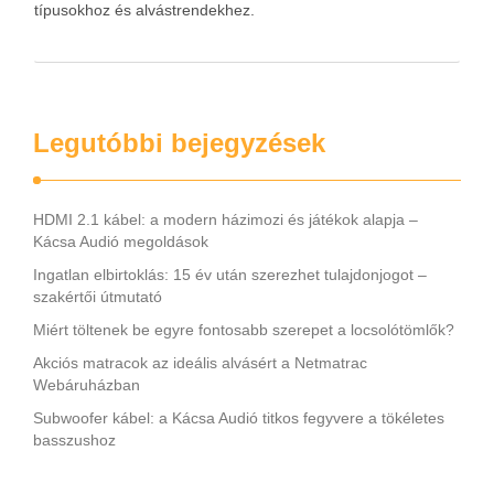
típusokhoz és alvástrendekhez.
Legutóbbi bejegyzések
HDMI 2.1 kábel: a modern házimozi és játékok alapja –
Kácsa Audió megoldások
Ingatlan elbirtoklás: 15 év után szerezhet tulajdonjogot –
szakértői útmutató
Miért töltenek be egyre fontosabb szerepet a locsolótömlők?
Akciós matracok az ideális alvásért a Netmatrac
Webáruházban
Subwoofer kábel: a Kácsa Audió titkos fegyvere a tökéletes
basszushoz