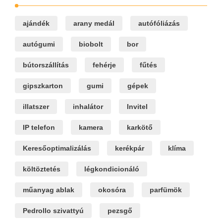
ajándék
arany medál
autófóliázás
autógumi
biobolt
bor
bútorszállítás
fehérje
fűtés
gipszkarton
gumi
gépek
illatszer
inhalátor
Invitel
IP telefon
kamera
karkötő
Keresőoptimalizálás
kerékpár
klíma
költöztetés
légkondicionáló
műanyag ablak
okosóra
parfümök
Pedrollo szivattyú
pezsgő