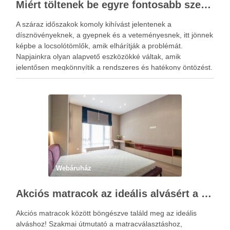
Miért töltenek be egyre fontosabb szerepet a locsolótömlők?
A száraz időszakok komoly kihívást jelentenek a
dísznövényeknek, a gyepnek és a veteményesnek, itt jönnek
képbe a locsolótömlők, amik elhárítják a problémát.
Napjainkra olyan alapvető eszközökké váltak, amik
jelentősen megkönnyítik a rendszeres és hatékony öntözést.
A megfelelő vízellátás nemcsak a növények fejlődésére van
kedvező hatással, hanem hozzájárul a kert esztétikus …
Webáruház
Akciós matracok az ideális alvásért a Netmatrac Webáruházban
Akciós matracok között böngészve találd meg az ideális
alváshoz! Szakmai útmutató a matracválasztáshoz,