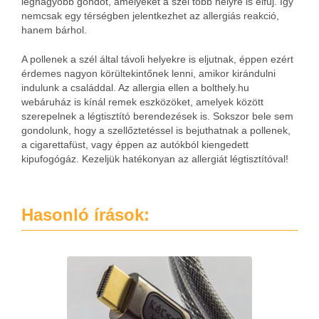
legnagyobb gondot, amelyeket a szél több helyre is elfúj. Így
nemcsak egy térségben jelentkezhet az allergiás reakció,
hanem bárhol.
A pollenek a szél által távoli helyekre is eljutnak, éppen ezért
érdemes nagyon körültekintőnek lenni, amikor kirándulni
indulunk a családdal. Az allergia ellen a bolthely.hu
webáruház is kínál remek eszközöket, amelyek között
szerepelnek a légtisztító berendezések is. Sokszor bele sem
gondolunk, hogy a szellőztetéssel is bejuthatnak a pollenek,
a cigarettafüst, vagy éppen az autókból kiengedett
kipufogógáz. Kezeljük hatékonyan az allergiát légtisztítóval!
Hasonló írások: