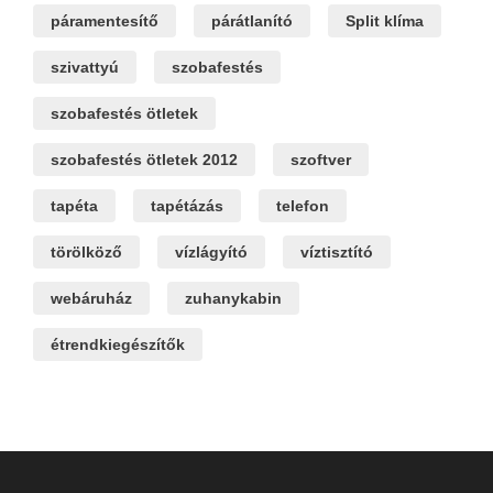
páramentesítő
párátlanító
Split klíma
szivattyú
szobafestés
szobafestés ötletek
szobafestés ötletek 2012
szoftver
tapéta
tapétázás
telefon
törölköző
vízlágyító
víztisztító
webáruház
zuhanykabin
étrendkiegészítők