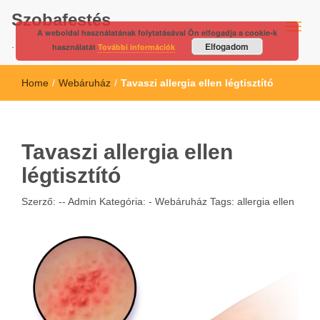
Szobafestés
A weboldal használatának folytatásával Ön elfogadja a cookie-k
.
Elfogadom
használatát
További információk
Home
/
Webáruház
/
Tavaszi allergia ellen légtisztító
Tavaszi allergia ellen
légtisztító
Szerző: --
Admin
Kategória: -
Webáruház
Tags:
allergia ellen