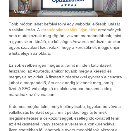
Vásárlás
Több módon lehet befolyásolni egy weboldal előrébb jutását
a találati listán. A
keresőoptimalizálás útján elért
eredmények
nem mutatkoznak meg rögtön, viszont maradandóbbak, mint
a gyors sikert kínáló, de költséges Adwords módszer, amikor
egyes szavakért fizet valaki, hogy a keresőknek megjelenjen
a lista elején az oldala.
Ez sok esetben igen magas ár, amit minden kattintásért
felszámol az Adwords, amikor tovább megy a kereső és
megnyitja az oldalt. A fizetett hirdetésekkel gyorsan a csúcsra
juthat a megrendelő, ám csak addig jelennek meg, amíg
fizet. A SEO-val dolgozó oldalak azonban huzamos ideig
maradnak az élvonalban.
Érdemes megfontolni, melyik előnyösebb, figyelembe véve a
vállalkozás konkrét céljait, mint például egy új termék
megismertetése a célközönséggel, esetleg időkorlát áll fenn
az értékesítésnél vagy szoros a verseny a konkurenciával.
Ilyen esetekben jól jöhetnek a gyors megoldások, viszont a