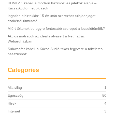
HDMI 2.1 kábel: a modern házimozi és játékok alapja –
Kácsa Audió megoldások
Ingatlan elbirtoklás: 15 év után szerezhet tulajdonjogot –
szakértői útmutató
Miért töltenek be egyre fontosabb szerepet a locsolótömlők?
Akciós matracok az ideális alvásért a Netmatrac
Webáruházban
Subwoofer kábel: a Kácsa Audió titkos fegyvere a tökéletes
basszushoz
Categories
Állatvilág
1
Egészség
50
Hírek
4
Internet
3