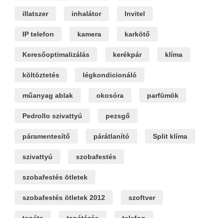
illatszer
inhalátor
Invitel
IP telefon
kamera
karkötő
Keresőoptimalizálás
kerékpár
klíma
költöztetés
légkondicionáló
műanyag ablak
okosóra
parfümök
Pedrollo szivattyú
pezsgő
páramentesítő
párátlanító
Split klíma
szivattyú
szobafestés
szobafestés ötletek
szobafestés ötletek 2012
szoftver