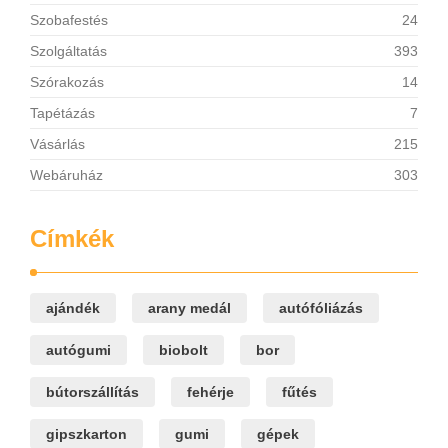
Szobafestés
24
Szolgáltatás
393
Szórakozás
14
Tapétázás
7
Vásárlás
215
Webáruház
303
Címkék
ajándék
arany medál
autófóliázás
autógumi
biobolt
bor
bútorszállítás
fehérje
fűtés
gipszkarton
gumi
gépek