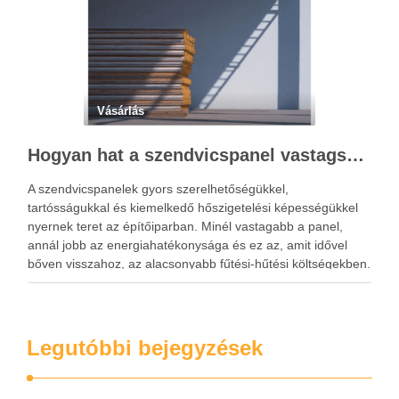
Vásárlás
Hogyan hat a szendvicspanel vastagsága a hőszigetelési teljesítményre?
A szendvicspanelek gyors szerelhetőségükkel,
tartósságukkal és kiemelkedő hőszigetelési képességükkel
nyernek teret az építőiparban. Minél vastagabb a panel,
annál jobb az energiahatékonysága és ez az, amit idővel
bőven visszahoz, az alacsonyabb fűtési-hűtési költségekben.
Ha építkezés előtt állsz vagy ipari, mezőgazdasági
létesítményt tervezel, valószínűleg már találkoztál a
szendvicspanel fogalmával. Nem véletlen, hogy …
Legutóbbi bejegyzések