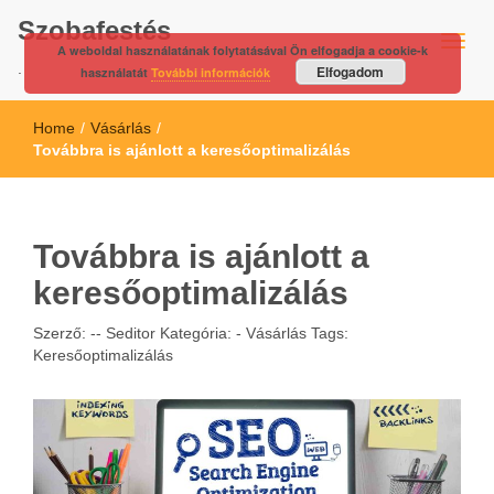
Szobafestés
A weboldal használatának folytatásával Ön elfogadja a cookie-k
.
Elfogadom
használatát
További információk
Home
/
Vásárlás
/
Továbbra is ajánlott a keresőoptimalizálás
Továbbra is ajánlott a
keresőoptimalizálás
Szerző: --
Seditor
Kategória: -
Vásárlás
Tags:
Keresőoptimalizálás