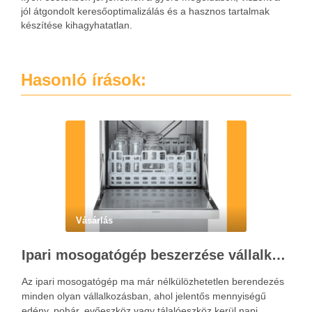
jól átgondolt keresőoptimalizálás és a hasznos tartalmak
készítése kihagyhatatlan.
Hasonló írások:
Vásárlás
Ipari mosogatógép beszerzése vállalkozásoknak a hatékony konyhai működéshez
Az ipari mosogatógép ma már nélkülözhetetlen berendezés
minden olyan vállalkozásban, ahol jelentős mennyiségű
edény, pohár, evőeszköz vagy tálalóeszköz kerül napi