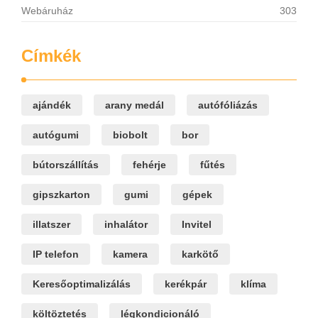
Webáruház
303
Címkék
ajándék
arany medál
autófóliázás
autógumi
biobolt
bor
bútorszállítás
fehérje
fűtés
gipszkarton
gumi
gépek
illatszer
inhalátor
Invitel
IP telefon
kamera
karkötő
Keresőoptimalizálás
kerékpár
klíma
költöztetés
légkondicionáló