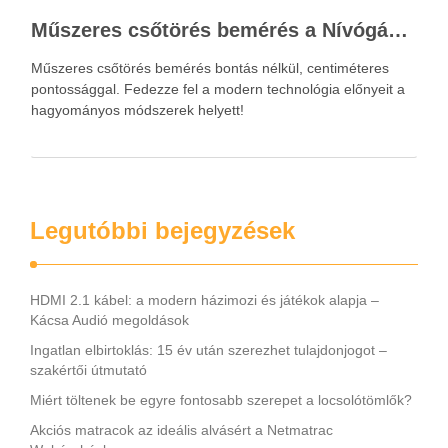
Műszeres csőtörés bemérés a Nívógáz Hungária Kft.-vel
Műszeres csőtörés bemérés bontás nélkül, centiméteres
pontossággal. Fedezze fel a modern technológia előnyeit a
hagyományos módszerek helyett!
Legutóbbi bejegyzések
HDMI 2.1 kábel: a modern házimozi és játékok alapja –
Kácsa Audió megoldások
Ingatlan elbirtoklás: 15 év után szerezhet tulajdonjogot –
szakértői útmutató
Miért töltenek be egyre fontosabb szerepet a locsolótömlők?
Akciós matracok az ideális alvásért a Netmatrac