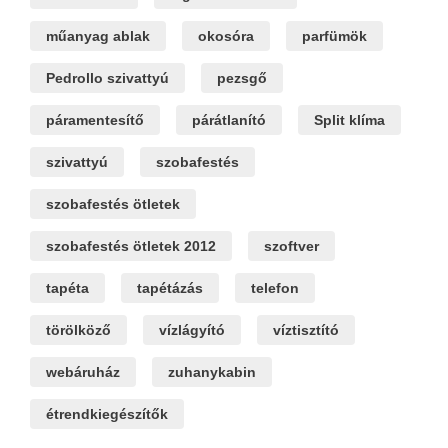
műanyag ablak
okosóra
parfümök
Pedrollo szivattyú
pezsgő
páramentesítő
párátlanító
Split klíma
szivattyú
szobafestés
szobafestés ötletek
szobafestés ötletek 2012
szoftver
tapéta
tapétázás
telefon
törölköző
vízlágyító
víztisztító
webáruház
zuhanykabin
étrendkiegészítők