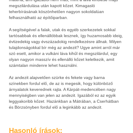
megszilárdulása után kapott kőzet. Kimagasló
teherbírásának köszönhetően nagyon sokoldalúan
felhasználható az építőiparban.
A segítségével a falak, utak és egyéb szerkezetek sokkal
tartósabbak és ellenállóbbak lesznek, így huzamosabb ideig,
évtizedekig vagy évszázadokig rendelkezésre állnak. Milyen
tulajdonságokkal bír még az andezit? Ugye amint arról már
szó esett, amikor a vulkáni láva kihűl és megszilárdul, egy
olyan nagyon masszív és ellenálló kőzet keletkezik, amit
számtalan mindenre lehet használni.
Az andezit alapvetően szürke és fekete vagy barna
színekben fordul elő, de az is megesik, hogy különböző
árnyalatok keverednek rajta. A Kárpát-medencében nagy
mennyiségben van jelen az andezit. Igazából ez az egyik
leggyakoribb kőzet. Hazánkban a Mátrában, a Cserhátban
és Börzsönyben fordul elő a leginkább az andezit.
Hasonló írások: