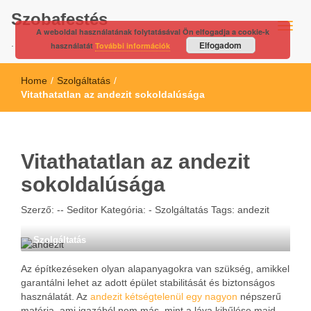
Szobafestés
A weboldal használatának folytatásával Ön elfogadja a cookie-k
.
Elfogadom
használatát
További információk
Home
/
Szolgáltatás
/
Vitathatatlan az andezit sokoldalúsága
Vitathatatlan az andezit
sokoldalúsága
Szerző: --
Seditor
Kategória: -
Szolgáltatás
Tags:
andezit
Szolgáltatás
Az építkezéseken olyan alapanyagokra van szükség, amikkel
garantálni lehet az adott épület stabilitását és biztonságos
használatát. Az
andezit kétségtelenül egy nagyon
népszerű
matéria, ami igazából nem más, mint a láva kihűlése majd