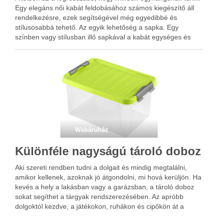
Egy elegáns női kabát feldobásához számos kiegészítő áll
rendelkezésre, ezek segítségével még egyedibbé és
stílusosabbá tehető. Az egyik lehetőség a sapka. Egy
színben vagy stílusban illő sapkával a kabát egységes és
harmonikus megjelenést kaphat. A fejnél maradva jöhet egy
szemüveg, ami …
Webáruház
Különféle nagyságú tároló doboz
Aki szereti rendben tudni a dolgait és mindig megtalálni,
amikor kellenek, azoknak jó átgondolni, mi hová kerüljön. Ha
kevés a hely a lakásban vagy a garázsban, a tároló doboz
sokat segíthet a tárgyak rendszerezésében. Az apróbb
dolgoktól kezdve, a játékokon, ruhákon és cipőkön át a
könyvekig, a kisebb-nagyobb tároló doboz …