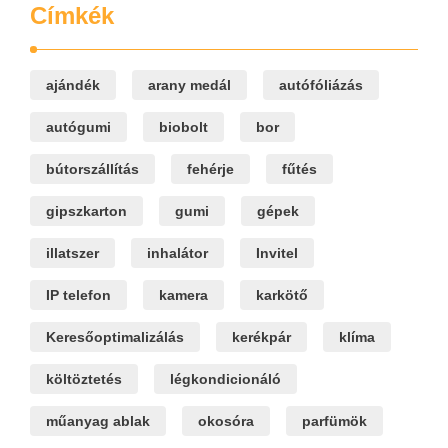
Címkék
ajándék
arany medál
autófóliázás
autógumi
biobolt
bor
bútorszállítás
fehérje
fűtés
gipszkarton
gumi
gépek
illatszer
inhalátor
Invitel
IP telefon
kamera
karkötő
Keresőoptimalizálás
kerékpár
klíma
költöztetés
légkondicionáló
műanyag ablak
okosóra
parfümök