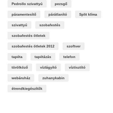
Pedrollo szivattyú
pezsgő
páramentesítő
párátlanító
Split klíma
szivattyú
szobafestés
szobafestés ötletek
szobafestés ötletek 2012
szoftver
tapéta
tapétázás
telefon
törölköző
vízlágyító
víztisztító
webáruház
zuhanykabin
étrendkiegészítők