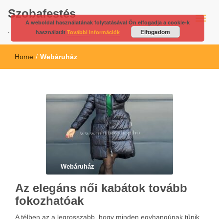
Szobafestés
A weboldal használatának folytatásával Ön elfogadja a cookie-k
.
Elfogadom
használatát
További információk
Home
/
Webáruház
Webáruház
Az elegáns női kabátok tovább
fokozhatóak
A télben az a legrosszabb, hogy minden egyhangúnak tűnik.