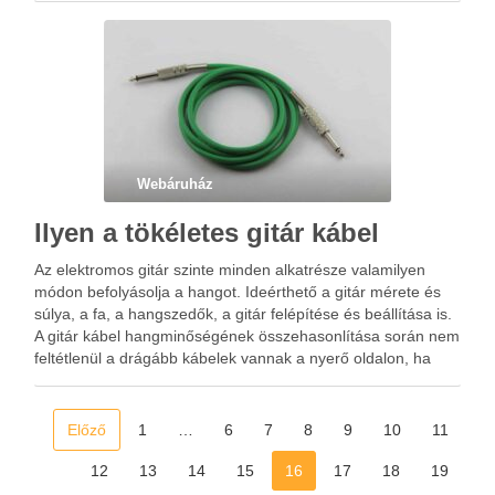
Webáruház
Ilyen a tökéletes gitár kábel
Az elektromos gitár szinte minden alkatrésze valamilyen
módon befolyásolja a hangot. Ideérthető a gitár mérete és
súlya, a fa, a hangszedők, a gitár felépítése és beállítása is.
A gitár kábel hangminőségének összehasonlítása során nem
feltétlenül a drágább kábelek vannak a nyerő oldalon, ha
választásra kerül a sor, ne hagyjuk tehát, …
Előző
1
…
6
7
8
9
10
11
12
13
14
15
16
17
18
19