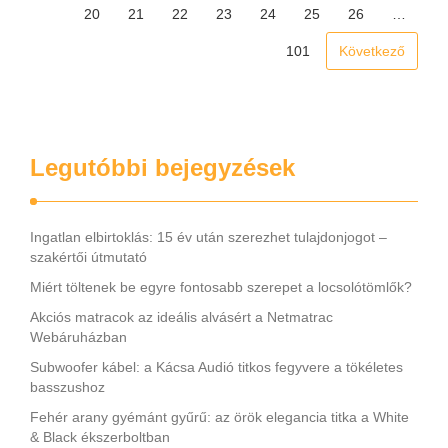
20
21
22
23
24
25
26
…
101
Következő
Legutóbbi bejegyzések
Ingatlan elbirtoklás: 15 év után szerezhet tulajdonjogot –
szakértői útmutató
Miért töltenek be egyre fontosabb szerepet a locsolótömlők?
Akciós matracok az ideális alvásért a Netmatrac
Webáruházban
Subwoofer kábel: a Kácsa Audió titkos fegyvere a tökéletes
basszushoz
Fehér arany gyémánt gyűrű: az örök elegancia titka a White
& Black ékszerboltban